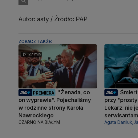
Autor: asty / Źródło: PAP
ZOBACZ TAKŻE:
27 min
"Żenada, co
Śmiert
PREMIERA
on wyprawia". Pojechaliśmy
przy "prosty
w rodzinne strony Karola
Lekarz: nie 
Nawrockiego
serwisantam
CZARNO NA BIAŁYM
Agata Daniluk,
J