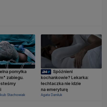
elna pomyłka
Spóźnieni
m" zabiegu.
kochankowie? Lekarka:
jesteśmy
łechtaczka nie idzie
i
na emeryturę
akub Stachowiak
Agata Daniluk