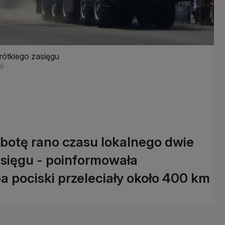
krótkiego zasięgu
ki
obotę rano czasu lokalnego dwie
asięgu - poinformowała
 pociski przeleciały około 400 km