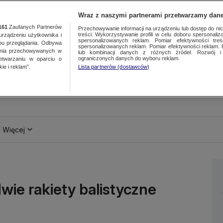
Wraz z naszymi partnerami przetwarzamy dane
161
Zaufanych Partnerów
Przechowywanie informacji na urządzeniu lub dostęp do nich.
treści. Wykorzystywanie profili w celu doboru spersonalizo
ządzeniu użytkownika i
spersonalizowanych reklam. Pomiar efektywności treś
bu przeglądania. Odbywa
spersonalizowanych reklam. Pomiar efektywności reklam. 
ania przechowywanych w
lub kombinacji danych z różnych źródeł. Rozwój i 
ograniczonych danych do wyboru reklam.
zetwarzaniu w oparciu o
ie i reklam”.
Lista partnerów (dostawców)
Więcej
wie rakiety balistyczne