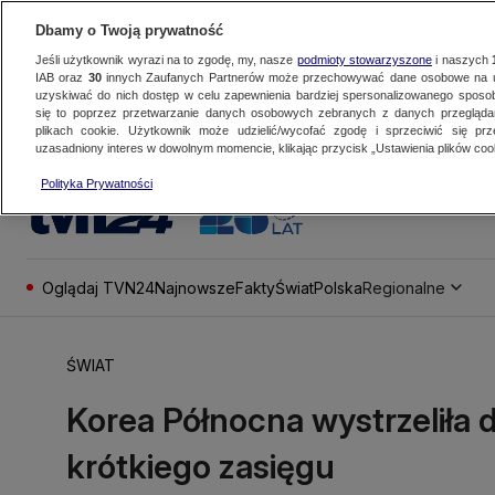
Dbamy o Twoją prywatność
Jeśli użytkownik wyrazi na to zgodę, my, nasze
podmioty stowarzyszone
i naszych
IAB oraz
30
innych Zaufanych Partnerów może przechowywać dane osobowe na ur
uzyskiwać do nich dostęp w celu zapewnienia bardziej spersonalizowanego sposo
się to poprzez przetwarzanie danych osobowych zebranych z danych przegląd
plikach cookie. Użytkownik może udzielić/wycofać zgodę i sprzeciwić się pr
uzasadniony interes w dowolnym momencie, klikając przycisk „Ustawienia plików cook
Polityka Prywatności
Oglądaj TVN24
Najnowsze
Fakty
Świat
Polska
Regionalne
ŚWIAT
Korea Północna wystrzeliła d
krótkiego zasięgu