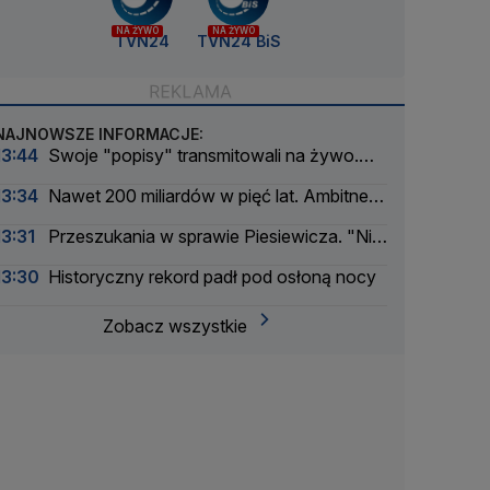
NA ŻYWO
NA ŻYWO
TVN24
TVN24 BiS
NAJNOWSZE INFORMACJE:
13:44
Swoje "popisy" transmitowali na żywo.
Ostatnią relację przerwali policjanci
13:34
Nawet 200 miliardów w pięć lat. Ambitne
prognozy dla OKI
13:31
Przeszukania w sprawie Piesiewicza. "Nie
pierwsze, ale też nie ostatnie"
13:30
Historyczny rekord padł pod osłoną nocy
Zobacz wszystkie