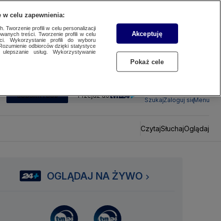
 w celu zapewnienia:
 Tworzenie profili w celu personalizacji
Akceptuję
wanych treści. Tworzenie profili w celu
ci. Wykorzystanie profili do wyboru
Rozumienie odbiorców dzięki statystyce
ulepszanie usług. Wykorzystywanie
Pokaż cele
SUBSKRYBUJ
Przejdź do
Szukaj
Zaloguj się
Menu
Czytaj
Słuchaj
Oglądaj
OGLĄDAJ NA ŻYWO