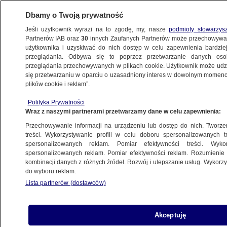
Dbamy o Twoją prywatność
Jeśli użytkownik wyrazi na to zgodę, my, nasze
podmioty stowarzys
Partnerów IAB oraz
30
innych Zaufanych Partnerów może przechowywa
użytkownika i uzyskiwać do nich dostęp w celu zapewnienia bardzi
przeglądania. Odbywa się to poprzez przetwarzanie danych os
przeglądania przechowywanych w plikach cookie. Użytkownik może udzie
ŚWIAT
się przetwarzaniu w oparciu o uzasadniony interes w dowolnym momencie
plików cookie i reklam”.
Izrael uderzył w cele wojskowe
Polityka Prywatności
rebeliantów Huti
Wraz z naszymi partnerami przetwarzamy dane w celu zapewnienia:
Przechowywanie informacji na urządzeniu lub dostęp do nich. Tworzeni
20.07.2024, 21:57
treści. Wykorzystywanie profili w celu doboru spersonalizowanych tr
spersonalizowanych reklam. Pomiar efektywności treści. Wyko
spersonalizowanych reklam. Pomiar efektywności reklam. Rozumienie o
Udostępnij
kombinacji danych z różnych źródeł. Rozwój i ulepszanie usług. Wykor
do wyboru reklam.
Izrael przeprowadził naloty na cele wojskowe
Lista partnerów (dostawców)
rebeliantów Huti, którzy kontrolują zachodnią
część Jemenu - poinformowała w sobotę armia.
Naloty były odwetem za ataki Huti wymierzone w
Akceptuję
Izrael. W ostatnim z nich, w piątek, zginął jeden z