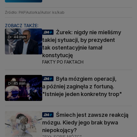
Źródło: PAP
Autorka/Autor: ks/kab
ZOBACZ TAKŻE:
Żurek: nigdy nie mieliśmy
44 min
takiej sytuacji, by prezydent
tak ostentacyjnie łamał
konstytucję
FAKTY PO FAKTACH
Była mózgiem operacji,
45 min
a później zaginęła z fortuną.
"Istnieje jeden konkretny trop"
Śmiech jest zawsze reakcją
mózgu. Kiedy jego brak bywa
niepokojący?
"BYŁ SOBIE MÓZG"