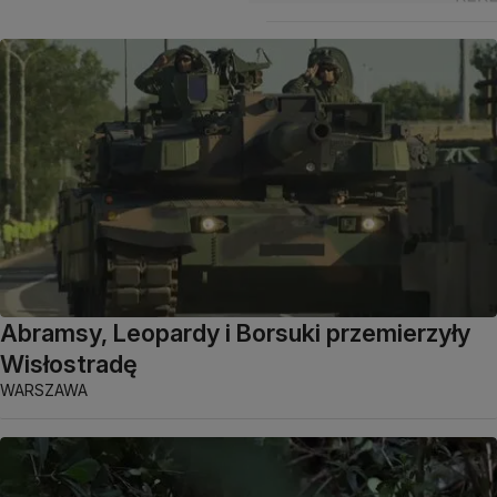
Abramsy, Leopardy i Borsuki przemierzyły
Wisłostradę
WARSZAWA