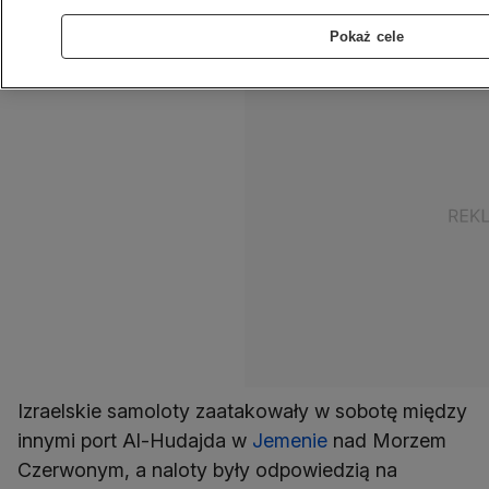
mieszkańców Tel Awiwu.
Pokaż cele
Izraelskie samoloty zaatakowały w sobotę między
innymi port Al-Hudajda w
Jemenie
nad Morzem
Czerwonym, a naloty były odpowiedzią na