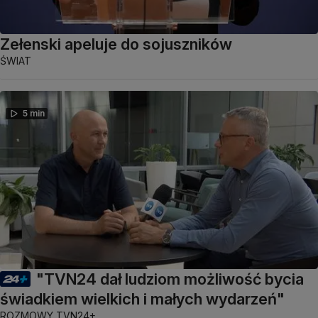
Zełenski apeluje do sojuszników
ŚWIAT
5 min
"TVN24 dał ludziom możliwość bycia
świadkiem wielkich i małych wydarzeń"
ROZMOWY TVN24+