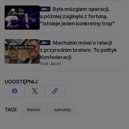
Była mózgiem operacji,
45 min
a później zaginęła z fortuną.
"Istnieje jeden konkretny trop"
Machulski mówi o relacji
1 godz 6 min
z przyrodnim bratem. To polityk
Konfederacji
Piotr Jacoń
UDOSTĘPNIJ:
TAGI:
Radom
samoloty