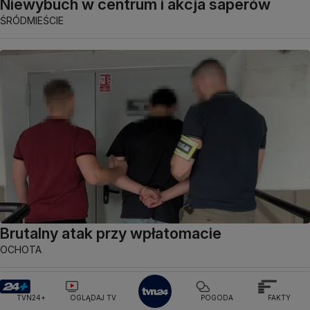
Niewybuch w centrum i akcja saperów
ŚRÓDMIEŚCIE
Brutalny atak przy wpłatomacie
OCHOTA
TVN24+
OGLĄDAJ TV
POGODA
FAKTY