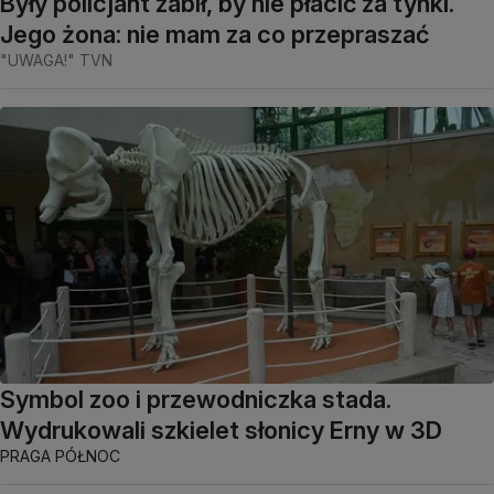
Były policjant zabił, by nie płacić za tynki.
Jego żona: nie mam za co przepraszać
"UWAGA!" TVN
Symbol zoo i przewodniczka stada.
Wydrukowali szkielet słonicy Erny w 3D
PRAGA PÓŁNOC