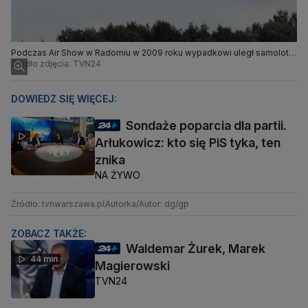
Podczas Air Show w Radomiu w 2009 roku wypadkowi uległ samolot
Su-27
Źródło zdjęcia: TVN24
DOWIEDZ SIĘ WIĘCEJ:
Sondaże poparcia dla partii.
Arłukowicz: kto się PiS tyka, ten
znika
NA ŻYWO
Źródło: tvnwarszawa.pl
Autorka/Autor: dg/gp
ZOBACZ TAKŻE:
Waldemar Żurek, Marek
44 min
Magierowski
TVN24