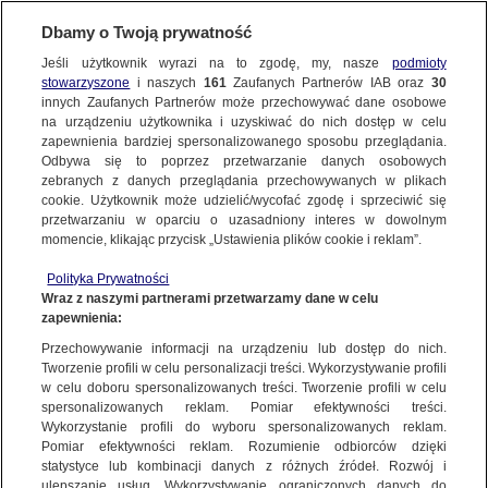
Dbamy o Twoją prywatność
WARSZAWA
Jeśli użytkownik wyrazi na to zgodę, my, nasze
podmioty
stowarzyszone
i naszych
161
Zaufanych Partnerów IAB oraz
30
OKOLICE
innych Zaufanych Partnerów może przechowywać dane osobowe
na urządzeniu użytkownika i uzyskiwać do nich dostęp w celu
To nie była pierwsza katastrofa samolotu
zapewnienia bardziej spersonalizowanego sposobu przeglądania.
podczas Air Show w Radomiu
Odbywa się to poprzez przetwarzanie danych osobowych
zebranych z danych przeglądania przechowywanych w plikach
cookie. Użytkownik może udzielić/wycofać zgodę i sprzeciwić się
28.08.2025, 21:35
przetwarzaniu w oparciu o uzasadniony interes w dowolnym
momencie, klikając przycisk „Ustawienia plików cookie i reklam”.
Udostępnij
Polityka Prywatności
Wraz z naszymi partnerami przetwarzamy dane w celu
zapewnienia:
Przechowywanie informacji na urządzeniu lub dostęp do nich.
Tworzenie profili w celu personalizacji treści. Wykorzystywanie profili
w celu doboru spersonalizowanych treści. Tworzenie profili w celu
spersonalizowanych reklam. Pomiar efektywności treści.
Wykorzystanie profili do wyboru spersonalizowanych reklam.
Pomiar efektywności reklam. Rozumienie odbiorców dzięki
statystyce lub kombinacji danych z różnych źródeł. Rozwój i
ulepszanie usług. Wykorzystywanie ograniczonych danych do