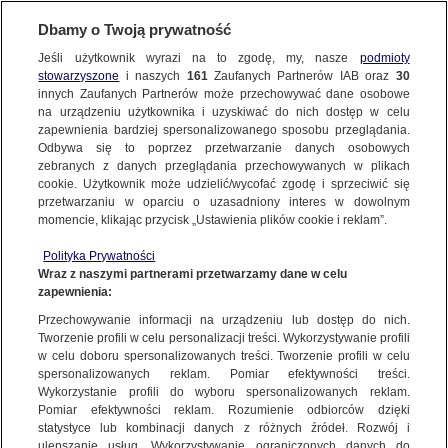
Dbamy o Twoją prywatność
SUBSKRYBUJ
Jeśli użytkownik wyrazi na to zgodę, my, nasze
podmioty
stowarzyszone
i naszych
161
Zaufanych Partnerów IAB oraz
30
POLSKA
innych Zaufanych Partnerów może przechowywać dane osobowe
na urządzeniu użytkownika i uzyskiwać do nich dostęp w celu
Air Show w Radomiu odwołany
zapewnienia bardziej spersonalizowanego sposobu przeglądania.
po katastrofie F-16
Odbywa się to poprzez przetwarzanie danych osobowych
zebranych z danych przeglądania przechowywanych w plikach
cookie. Użytkownik może udzielić/wycofać zgodę i sprzeciwić się
28.08.2025, 22:59
przetwarzaniu w oparciu o uzasadniony interes w dowolnym
momencie, klikając przycisk „Ustawienia plików cookie i reklam”.
Posłuchaj artykułu
Polityka Prywatności
Czyta lektor AI
Wraz z naszymi partnerami przetwarzamy dane w celu
zapewnienia:
Przechowywanie informacji na urządzeniu lub dostęp do nich.
Tworzenie profili w celu personalizacji treści. Wykorzystywanie profili
w celu doboru spersonalizowanych treści. Tworzenie profili w celu
spersonalizowanych reklam. Pomiar efektywności treści.
Wykorzystanie profili do wyboru spersonalizowanych reklam.
Pomiar efektywności reklam. Rozumienie odbiorców dzięki
statystyce lub kombinacji danych z różnych źródeł. Rozwój i
ulepszanie usług. Wykorzystywanie ograniczonych danych do