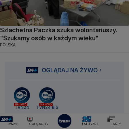
Szlachetna Paczka szuka wolontariuszy.
"Szukamy osób w każdym wieku"
POLSKA
OGLĄDAJ NA ŻYWO
NA ŻYWO
NA ŻYWO
TVN24
TVN24 BiS
TVN24+
OGLĄDAJ TV
LAT TVN24
FAKTY
NAJNOWSZE INFORMACJE: