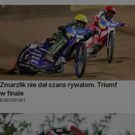
Zmarzlik nie dał szans rywalom. Triumf
w finale
EUROSPORT