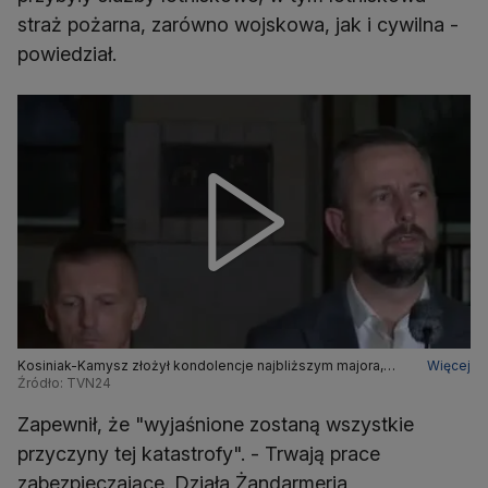
straż pożarna, zarówno wojskowa, jak i cywilna -
powiedział.
Kosiniak-Kamysz złożył kondolencje najbliższym majora,
Więcej
który zginął w katastrofie F-16
Źródło: TVN24
Zapewnił, że "wyjaśnione zostaną wszystkie
przyczyny tej katastrofy". - Trwają prace
zabezpieczające. Działa Żandarmeria