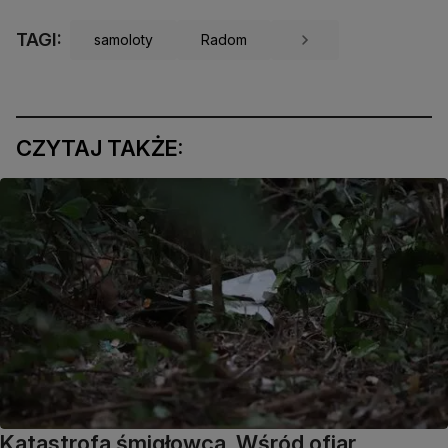
TAGI:
samoloty
Radom
CZYTAJ TAKŻE:
Katastrofa śmigłowca. Wśród ofiar