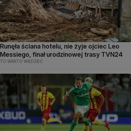
Runęła ściana hotelu, nie żyje ojciec Leo
Messiego, finał urodzinowej trasy TVN24
TO WARTO WIEDZIEĆ