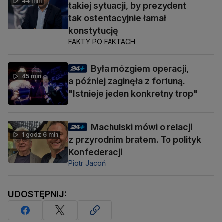
44 min
takiej sytuacji, by prezydent
tak ostentacyjnie łamał
konstytucję
FAKTY PO FAKTACH
Była mózgiem operacji,
45 min
a później zaginęła z fortuną.
"Istnieje jeden konkretny trop"
Machulski mówi o relacji
1 godz 6 min
z przyrodnim bratem. To polityk
Konfederacji
Piotr Jacoń
UDOSTĘPNIJ: