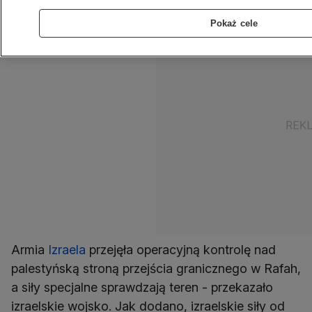
izraelskie Radio Wojskowe.
Pokaż cele
Armia
Izraela
przejęła operacyjną kontrolę nad
palestyńską stroną przejścia granicznego w Rafah,
a siły specjalne sprawdzają teren - przekazało
izraelskie wojsko. Jak dodano, izraelskie siły od