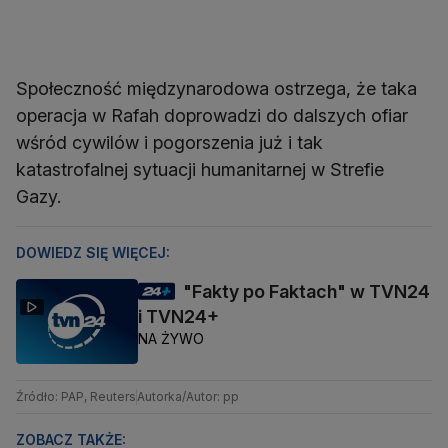
Społeczność międzynarodowa ostrzega, że taka
operacja w Rafah doprowadzi do dalszych ofiar
wśród cywilów i pogorszenia już i tak
katastrofalnej sytuacji humanitarnej w Strefie
Gazy.
DOWIEDZ SIĘ WIĘCEJ:
"Fakty po Faktach" w TVN24
i TVN24+
NA ŻYWO
Źródło: PAP, Reuters
Autorka/Autor: pp
ZOBACZ TAKŻE: