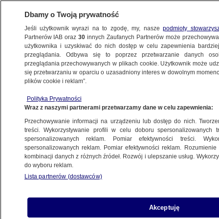
Dbamy o Twoją prywatność
Jeśli użytkownik wyrazi na to zgodę, my, nasze
podmioty stowarzys
Partnerów IAB oraz
30
innych Zaufanych Partnerów może przechowywa
użytkownika i uzyskiwać do nich dostęp w celu zapewnienia bardzi
przeglądania. Odbywa się to poprzez przetwarzanie danych os
przeglądania przechowywanych w plikach cookie. Użytkownik może udzie
ŚWIAT
się przetwarzaniu w oparciu o uzasadniony interes w dowolnym momencie
plików cookie i reklam”.
Armia Izraela przejęła kontrolę
Polityka Prywatności
nad palestyńską stroną przejścia
Wraz z naszymi partnerami przetwarzamy dane w celu zapewnienia:
granicznego w Rafah
Przechowywanie informacji na urządzeniu lub dostęp do nich. Tworzeni
treści. Wykorzystywanie profili w celu doboru spersonalizowanych tr
7.05.2024, 12:54
spersonalizowanych reklam. Pomiar efektywności treści. Wyko
spersonalizowanych reklam. Pomiar efektywności reklam. Rozumienie o
kombinacji danych z różnych źródeł. Rozwój i ulepszanie usług. Wykor
Udostępnij
do wyboru reklam.
Lista partnerów (dostawców)
Armia Izraela przejęła kontrolę nad palestyńską
stroną przejścia granicznego w Rafah na
południu Strefy Gazy - powiadomiło we wtorek
Akceptuję