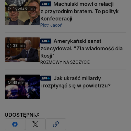
Machulski mówi o relacji
1 godz 6 min
z przyrodnim bratem. To polityk
Konfederacji
Piotr Jacoń
Amerykański senat
38 min
zdecydował. "Zła wiadomość dla
Rosji"
ROZMOWY NA SZCZYCIE
Jak ukraść miliardy
45 min
i rozpłynąć się w powietrzu?
UDOSTĘPNIJ: