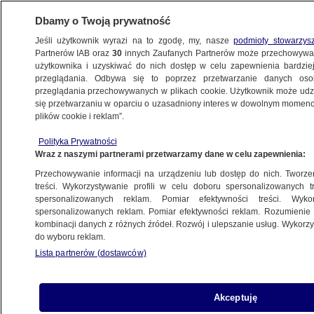
Dbamy o Twoją prywatność
Jeśli użytkownik wyrazi na to zgodę, my, nasze
podmioty stowarzys
Partnerów IAB oraz
30
innych Zaufanych Partnerów może przechowywa
użytkownika i uzyskiwać do nich dostęp w celu zapewnienia bardzi
przeglądania. Odbywa się to poprzez przetwarzanie danych os
przeglądania przechowywanych w plikach cookie. Użytkownik może udzie
ŚWIAT
się przetwarzaniu w oparciu o uzasadniony interes w dowolnym momencie
plików cookie i reklam”.
Irak: zginął przywódca sunnitów
Polityka Prywatności
Wraz z naszymi partnerami przetwarzamy dane w celu zapewnienia:
13.09.2007, 16:05
Aktualizacja:
13.09.2007, 16:15
Przechowywanie informacji na urządzeniu lub dostęp do nich. Tworzeni
treści. Wykorzystywanie profili w celu doboru spersonalizowanych tr
Udostępnij
spersonalizowanych reklam. Pomiar efektywności treści. Wyko
spersonalizowanych reklam. Pomiar efektywności reklam. Rozumienie o
kombinacji danych z różnych źródeł. Rozwój i ulepszanie usług. Wykor
W zamachu bombowym zginął w czwartek szejk
do wyboru reklam.
Abdul Sattar Abu Risha - przywódca irackich
Lista partnerów (dostawców)
sunnitów, znany ze sprzeciwu wobec działań Al-
Kaidy. Bombę podłożono na poboczu drogi
niedaleko Ramadi, gdzie Abu Risha mieszkał.
Akceptuję