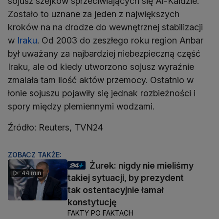
sojusz szejków sprzeciwiających się Al-Kaidzie.
Zostało to uznane za jeden z największych
kroków na na drodze do wewnętrznej stabilizacji
w
Iraku
. Od 2003 do zeszłego roku region Anbar
był uważany za najbardziej niebezpieczną część
Iraku, ale od kiedy utworzono sojusz wyraźnie
zmalała tam ilość aktów przemocy. Ostatnio w
łonie sojuszu pojawiły się jednak rozbieżności i
spory między plemiennymi wodzami.
Źródło: Reuters, TVN24
ZOBACZ TAKŻE:
Żurek: nigdy nie mieliśmy
44 min
takiej sytuacji, by prezydent
tak ostentacyjnie łamał
konstytucję
FAKTY PO FAKTACH