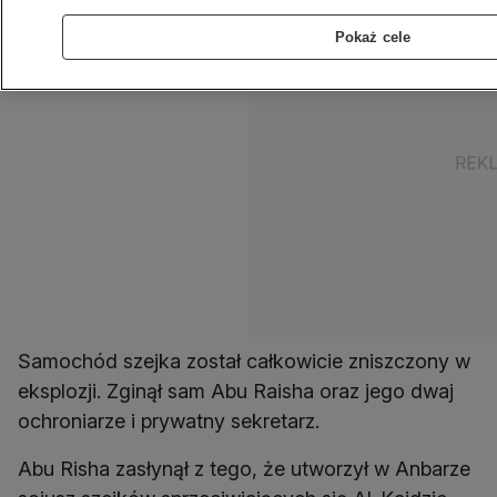
Pokaż cele
Samochód szejka został całkowicie zniszczony w
eksplozji. Zginął sam Abu Raisha oraz jego dwaj
ochroniarze i prywatny sekretarz.
Abu Risha zasłynął z tego, że utworzył w Anbarze