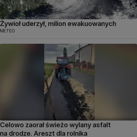
Żywioł uderzył, milion ewakuowanych
METEO
Celowo zaorał świeżo wylany asfalt
na drodze. Areszt dla rolnika