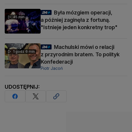
Była mózgiem operacji,
45 min
a później zaginęła z fortuną.
"Istnieje jeden konkretny trop"
Machulski mówi o relacji
1 godz 6 min
z przyrodnim bratem. To polityk
Konfederacji
Piotr Jacoń
UDOSTĘPNIJ: