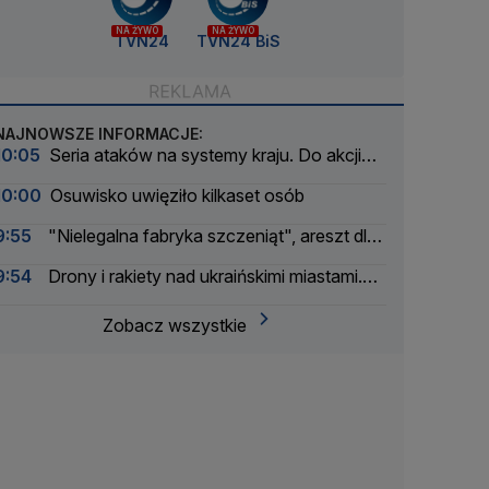
NA ŻYWO
NA ŻYWO
TVN24
TVN24 BiS
NAJNOWSZE INFORMACJE:
10:05
Seria ataków na systemy kraju. Do akcji
wkracza wywiad
10:00
Osuwisko uwięziło kilkaset osób
9:55
"Nielegalna fabryka szczeniąt", areszt dla
właściciela
9:54
Drony i rakiety nad ukraińskimi miastami.
Są ofiary śmiertelne
Zobacz wszystkie