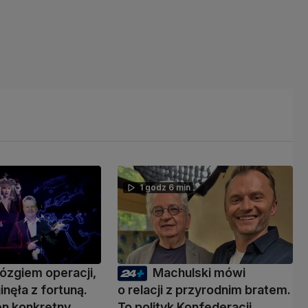
1 godz 6 min
ózgiem operacji,
Machulski mówi
inęła z fortuną.
o relacji z przyrodnim bratem.
den konkretny
To polityk Konfederacji