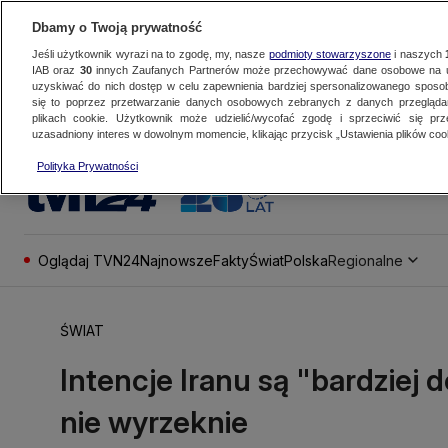
Dbamy o Twoją prywatność
Jeśli użytkownik wyrazi na to zgodę, my, nasze
podmioty stowarzyszone
i naszych
IAB oraz
30
innych Zaufanych Partnerów może przechowywać dane osobowe na ur
uzyskiwać do nich dostęp w celu zapewnienia bardziej spersonalizowanego sposo
się to poprzez przetwarzanie danych osobowych zebranych z danych przegląd
plikach cookie. Użytkownik może udzielić/wycofać zgodę i sprzeciwić się pr
uzasadniony interes w dowolnym momencie, klikając przycisk „Ustawienia plików cook
Polityka Prywatności
Oglądaj TVN24
Najnowsze
Fakty
Świat
Polska
Regionalne
ŚWIAT
Intencje Iranu są "bardziej d
nie wyrzeknie