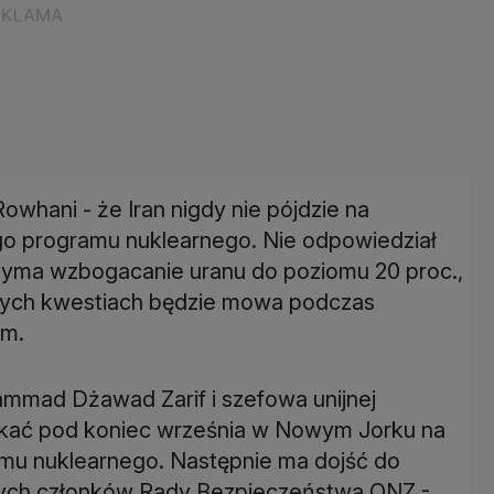
Rowhani - że Iran nigdy nie pójdzie na
o programu nuklearnego. Nie odpowiedział
rzyma wzbogacanie uranu do poziomu 20 proc.,
 tych kwestiach będzie mowa podczas
om.
ammad Dżawad Zarif i szefowa unijnej
otkać pod koniec września w Nowym Jorku na
amu nuklearnego. Następnie ma dojść do
tałych członków Rady Bezpieczeństwa ONZ -