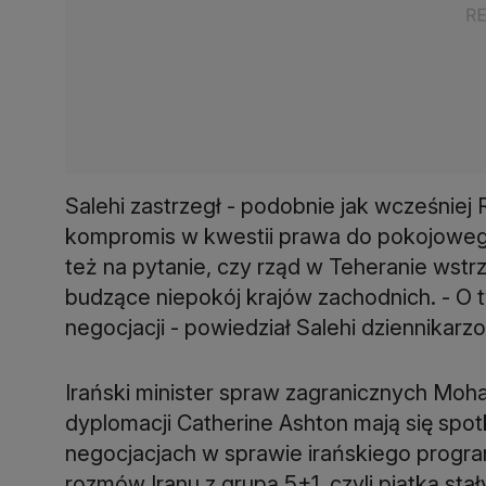
Salehi zastrzegł - podobnie jak wcześniej 
kompromis w kwestii prawa do pokojoweg
też na pytanie, czy rząd w Teheranie wst
budzące niepokój krajów zachodnich. - O
negocjacji - powiedział Salehi dziennikarz
Irański minister spraw zagranicznych Moh
dyplomacji Catherine Ashton mają się sp
negocjacjach w sprawie irańskiego progr
rozmów Iranu z grupą 5+1, czyli piątką s