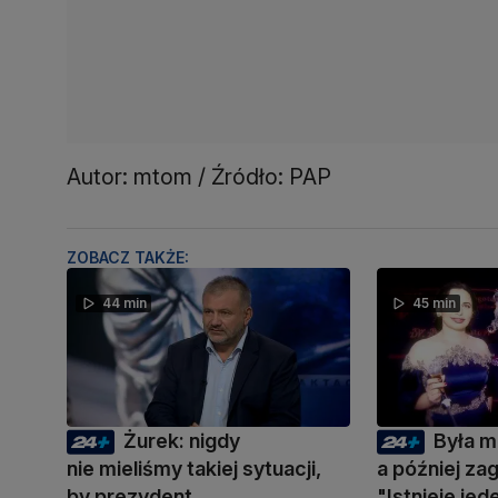
Autor: mtom / Źródło: PAP
ZOBACZ TAKŻE:
44 min
45 min
Żurek: nigdy
Była m
nie mieliśmy takiej sytuacji,
a później zag
by prezydent
"Istnieje je