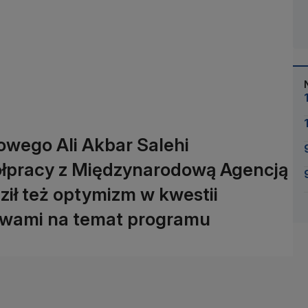
owego Ali Akbar Salehi
ółpracy z Międzynarodową Agencją
ił też optymizm w kwestii
twami na temat programu