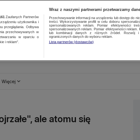
Wraz z naszymi partnerami przetwarzamy dane
161
Zaufanych Partnerów
Przechowywanie informacji na urządzeniu lub dostęp do nich.
treści. Wykorzystywanie profili w celu doboru spersonalizo
ządzeniu użytkownika i
spersonalizowanych reklam. Pomiar efektywności treś
bu przeglądania. Odbywa
spersonalizowanych reklam. Pomiar efektywności reklam. 
ania przechowywanych w
lub kombinacji danych z różnych źródeł. Rozwój i 
ograniczonych danych do wyboru reklam.
zetwarzaniu w oparciu o
ie i reklam”.
Lista partnerów (dostawców)
Więcej
ojrzałe", ale atomu się