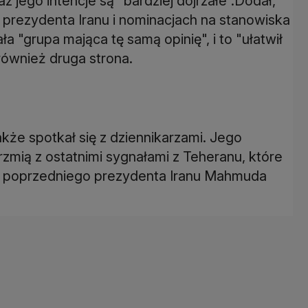
 jego intencje są "bardziej dojrzałe".Dodał,
rezydenta Iranu i nominacjach na stanowiska
 "grupa mająca tę samą opinię", i to "ułatwił
również druga strona.
kże spotkał się z dziennikarzami. Jego
zmią z ostatnimi sygnałami z Teheranu, które
 za poprzedniego prezydenta Iranu Mahmuda