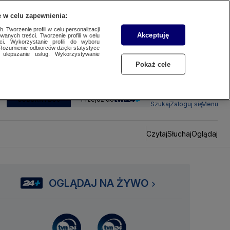
 w celu zapewnienia:
 Tworzenie profili w celu personalizacji
Akceptuję
wanych treści. Tworzenie profili w celu
ci. Wykorzystanie profili do wyboru
Rozumienie odbiorców dzięki statystyce
ulepszanie usług. Wykorzystywanie
Pokaż cele
SUBSKRYBUJ
Przejdź do
Szukaj
Zaloguj się
Menu
Czytaj
Słuchaj
Oglądaj
OGLĄDAJ NA ŻYWO