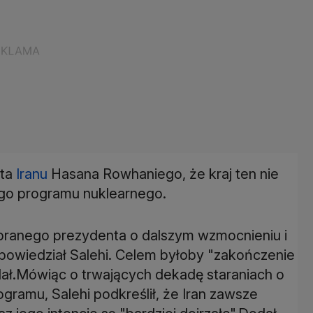
nta
Iranu
Hasana Rowhaniego, że kraj ten nie
ego programu nuklearnego.
branego prezydenta o dalszym wzmocnieniu i
powiedział Salehi. Celem byłoby "zakończenie
odał.Mówiąc o trwających dekadę staraniach o
ramu, Salehi podkreślił, że Iran zawsze