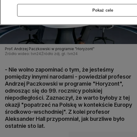
Pokaż cele
Prof. Andrzej Paczkowski w programie "Horyzont"
Źródło wideo: tvn24
Źródło zdj. gł.: tvn24
- Nie wolno zapominać o tym, że jesteśmy
pomiędzy innymi narodami - powiedział profesor
Andrzej Paczkowski w programie "Horyzont",
odnosząc się do 99. rocznicy polskiej
niepodległości. Zaznaczył, że warto byłoby z tej
okazji "popatrzeć na Polskę w kontekście Europy
środkowo-wschodniej". Z kolei profesor
Aleksander Hall przypomniał, jak burzliwe było
ostatnie sto lat.