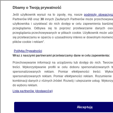
Dbamy o Twoją prywatność
Jeśli użytkownik wyrazi na to zgodę, my, nasze
podmioty stowarzys
Partnerów IAB oraz
30
innych Zaufanych Partnerów może przechowywa
użytkownika i uzyskiwać do nich dostęp w celu zapewnienia bardzi
przeglądania. Odbywa się to poprzez przetwarzanie danych os
przeglądania przechowywanych w plikach cookie. Użytkownik może udzie
ŚWIAT
się przetwarzaniu w oparciu o uzasadniony interes w dowolnym momencie
plików cookie i reklam”.
Ostatnie "sto lat przytarło rogów
Polityka Prywatności
wszystkim narodom" w regionie
Wraz z naszymi partnerami przetwarzamy dane w celu zapewnienia:
Przechowywanie informacji na urządzeniu lub dostęp do nich. Tworzeni
12.11.2017, 09:43
treści. Wykorzystywanie profili w celu doboru spersonalizowanych tr
spersonalizowanych reklam. Pomiar efektywności treści. Wyko
spersonalizowanych reklam. Pomiar efektywności reklam. Rozumienie o
Udostępnij
kombinacji danych z różnych źródeł. Rozwój i ulepszanie usług. Wykor
do wyboru reklam.
Lista partnerów (dostawców)
Akceptuję