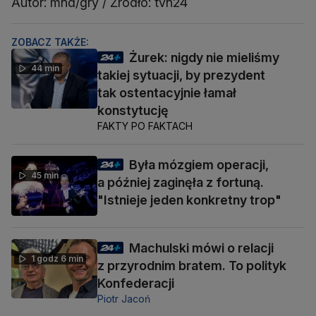
Autor: mnd/gry / Źródło: tvn24
ZOBACZ TAKŻE:
Żurek: nigdy nie mieliśmy
44 min
takiej sytuacji, by prezydent
tak ostentacyjnie łamał
konstytucję
FAKTY PO FAKTACH
Była mózgiem operacji,
45 min
a później zaginęła z fortuną.
"Istnieje jeden konkretny trop"
Machulski mówi o relacji
1 godz 6 min
z przyrodnim bratem. To polityk
Konfederacji
Piotr Jacoń