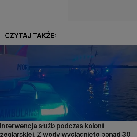
CZYTAJ TAKŻE:
Interwencja służb podczas kolonii
żeglarskiej. Z wody wyciągnięto ponad 30