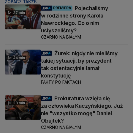
ZOBACZ TAKŻE:
Pojechaliśmy
PREMIERA
27 min
w rodzinne strony Karola
Nawrockiego. Co o nim
usłyszeliśmy?
CZARNO NA BIAŁYM
Żurek: nigdy nie mieliśmy
44 min
takiej sytuacji, by prezydent
tak ostentacyjnie łamał
konstytucję
FAKTY PO FAKTACH
Prokuratura wzięła się
28 min
za człowieka Kaczyńskiego. Już
nie "wszystko mogę" Daniel
Obajtek?
CZARNO NA BIAŁYM