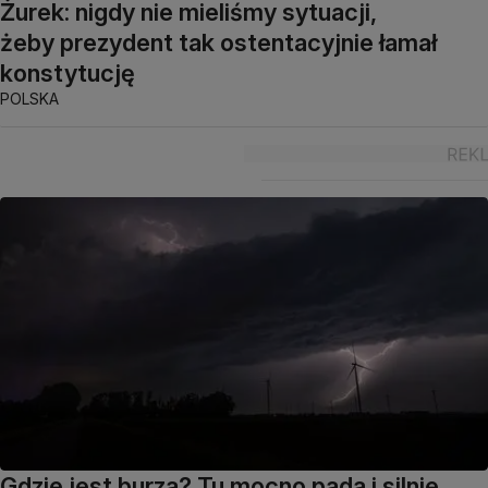
Żurek: nigdy nie mieliśmy sytuacji,
żeby prezydent tak ostentacyjnie łamał
konstytucję
POLSKA
Gdzie jest burza? Tu mocno pada i silnie