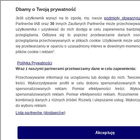
Dbamy o Twoją prywatność
Jeśli użytkownik wyrazi na to zgodę, my, nasze
podmioty stowarzys
Partnerów IAB oraz
30
innych Zaufanych Partnerów może przechowywa
użytkownika i uzyskiwać do nich dostęp w celu zapewnienia bardzi
przeglądania. Odbywa się to poprzez przetwarzanie danych os
przeglądania przechowywanych w plikach cookie. Użytkownik może udzie
ŚWIAT
się przetwarzaniu w oparciu o uzasadniony interes w dowolnym momencie
plików cookie i reklam”.
Szefowa brytyjskiej dyplomacji: musimy
Polityka Prywatności
zakończyć uzależnienie od rosyjskich
Wraz z naszymi partnerami przetwarzamy dane w celu zapewnienia:
dostaw gazu
Przechowywanie informacji na urządzeniu lub dostęp do nich. Tworzeni
treści. Wykorzystywanie profili w celu doboru spersonalizowanych tr
8.12.2021, 14:30
spersonalizowanych reklam. Pomiar efektywności treści. Wyko
spersonalizowanych reklam. Pomiar efektywności reklam. Rozumienie o
kombinacji danych z różnych źródeł. Rozwój i ulepszanie usług. Wykor
Udostępnij
do wyboru reklam.
Lista partnerów (dostawców)
Szefowa dyplomacji Wielkiej Brytanii Liz Truss
oświadczyła w środę, że Europa będzie coraz
bardziej uzależniona od rosyjskiego gazu, jeśli
Akceptuję