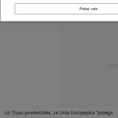
Moskwa "postawi na swoim". - Nadszedł czas,
aby zakończyć tę zależność - dodała,
Pokaż cele
przemawiając w Królewskim Instytucie
Stosunków Międzynarodowych Chatham House.
Liz Truss powiedziała, że Unia Europejska "polega