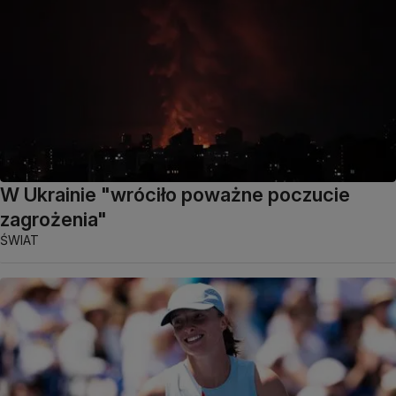
W Ukrainie "wróciło poważne poczucie
zagrożenia"
ŚWIAT