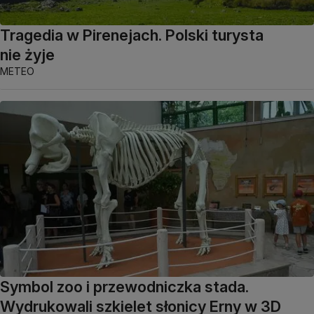
Tragedia w Pirenejach. Polski turysta
nie żyje
METEO
Symbol zoo i przewodniczka stada.
Wydrukowali szkielet słonicy Erny w 3D