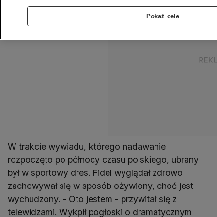
Pokaż cele
W trakcie wywiadu, którego nadawanie
rozpoczęto po północy czasu polskiego, ubrany
był w sportowy dres. Fidel wyglądał zdrowo i
zachowywał się w sposób ożywiony, choć jest
wychudzony. - Oto jestem - przywitał się z
telewidzami. Wykpił pogłoski o dramatycznym