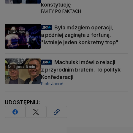
konstytucję
FAKTY PO FAKTACH
Była mózgiem operacji,
45 min
a później zaginęła z fortuną.
"Istnieje jeden konkretny trop"
Machulski mówi o relacji
1 godz 6 min
z przyrodnim bratem. To polityk
Konfederacji
Piotr Jacoń
UDOSTĘPNIJ: