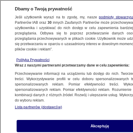
Dbamy o Twoją prywatność
Jeśli użytkownik wyrazi na to zgodę, my, nasze
podmioty stowarzys
Partnerów IAB oraz
30
innych Zaufanych Partnerów może przechowywa
użytkownika i uzyskiwać do nich dostęp w celu zapewnienia bardzi
przeglądania. Odbywa się to poprzez przetwarzanie danych os
przeglądania przechowywanych w plikach cookie. Użytkownik może udzie
ŚWIAT
się przetwarzaniu w oparciu o uzasadniony interes w dowolnym momencie
plików cookie i reklam”.
Fidel: oto jestem!
Polityka Prywatności
Wraz z naszymi partnerami przetwarzamy dane w celu zapewnienia:
21.09.2007, 22:40
Aktualizacja:
22.09.2007, 02:20
Przechowywanie informacji na urządzeniu lub dostęp do nich. Tworzeni
treści. Wykorzystywanie profili w celu doboru spersonalizowanych tr
Udostępnij
spersonalizowanych reklam. Pomiar efektywności treści. Wyko
spersonalizowanych reklam. Pomiar efektywności reklam. Rozumienie o
kombinacji danych z różnych źródeł. Rozwój i ulepszanie usług. Wykor
Chorujący od ponad roku przywódca
do wyboru reklam.
komunistycznej Kuby Fidel Castro wystąpił w
Lista partnerów (dostawców)
piątek wieczorem w kubańskiej telewizji
państwowej.
Akceptuję