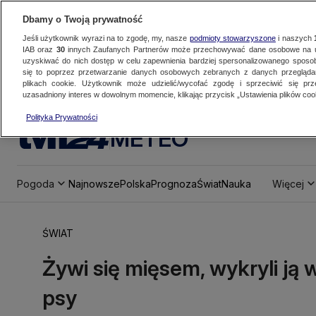
Dbamy o Twoją prywatność
Jeśli użytkownik wyrazi na to zgodę, my, nasze
podmioty stowarzyszone
i naszych
IAB oraz
30
innych Zaufanych Partnerów może przechowywać dane osobowe na ur
uzyskiwać do nich dostęp w celu zapewnienia bardziej spersonalizowanego sposo
się to poprzez przetwarzanie danych osobowych zebranych z danych przegląd
plikach cookie. Użytkownik może udzielić/wycofać zgodę i sprzeciwić się pr
uzasadniony interes w dowolnym momencie, klikając przycisk „Ustawienia plików cook
Polityka Prywatności
METEO
Pogoda
Najnowsze
Polska
Prognoza
Świat
Nauka
Więcej
ŚWIAT
Żywi się mięsem, wykryli ją 
psy