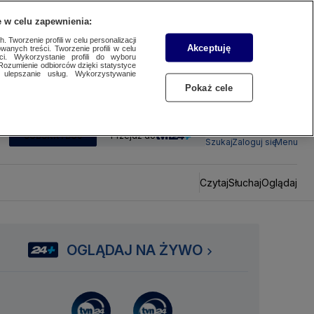
 w celu zapewnienia:
 Tworzenie profili w celu personalizacji
Akceptuję
wanych treści. Tworzenie profili w celu
ci. Wykorzystanie profili do wyboru
Rozumienie odbiorców dzięki statystyce
ulepszanie usług. Wykorzystywanie
Pokaż cele
SUBSKRYBUJ
Przejdź do
Szukaj
Zaloguj się
Menu
Czytaj
Słuchaj
Oglądaj
OGLĄDAJ NA ŻYWO