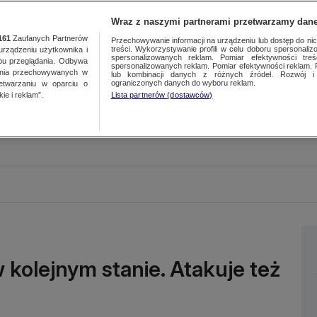
Wraz z naszymi partnerami przetwarzamy dane
161
Zaufanych Partnerów
Przechowywanie informacji na urządzeniu lub dostęp do nich.
treści. Wykorzystywanie profili w celu doboru spersonalizo
ządzeniu użytkownika i
spersonalizowanych reklam. Pomiar efektywności treś
bu przeglądania. Odbywa
spersonalizowanych reklam. Pomiar efektywności reklam. 
ania przechowywanych w
lub kombinacji danych z różnych źródeł. Rozwój i 
ograniczonych danych do wyboru reklam.
zetwarzaniu w oparciu o
ie i reklam”.
Lista partnerów (dostawców)
w kolejnym stanie. Atakuje też