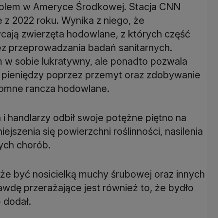
oblem w Ameryce Środkowej. Stacja CNN
e z 2022 roku. Wynika z niego, że
ają zwierzęta hodowlane, z których część
bez przeprowadzania badań sanitarnych.
m w sobie lukratywny, ale ponadto pozwala
 pieniędzy poprzez przemyt oraz zdobywanie
gromne rancza hodowlane.
i handlarzy odbił swoje potężne piętno na
jszenia się powierzchni roślinności, nasilenia
ych chorób.
że być nosicielką muchy śrubowej oraz innych
wdę przerażające jest również to, że bydło
 dodał.