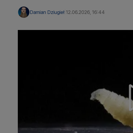
Damian Dziugieł
12.06.2026, 16:44
|