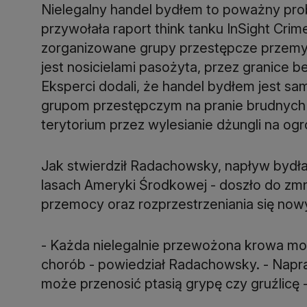
Nielegalny handel bydłem to poważny pr
przywołała raport think tanku InSight Crim
zorganizowane grupy przestępcze przemyc
jest nosicielami pasożyta, przez granice 
Eksperci dodali, że handel bydłem jest sa
grupom przestępczym na pranie brudnych
terytorium przez wylesianie dżungli na o
Jak stwierdził Radachowsky, napływ bydła 
lasach Ameryki Środkowej - doszło do zmnie
przemocy oraz rozprzestrzeniania się now
- Każda nielegalnie przewożona krowa mo
chorób - powiedział Radachowsky. - Napra
może przenosić ptasią grypę czy gruźlicę -