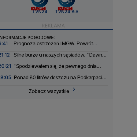
NA ŻYWO
NA ŻYWO
TVN24
TVN24 BiS
INFORMACJE POGODOWE:
6:41
Prognoza ostrzeżeń IMGW. Powrót
skwaru na horyzoncie
21:12
Silne burze u naszych sąsiadów. "Dawno
nie było tak intensywnego okresu"
20:21
"Spodziewałem się, że pewnego dnia
nadejdzie nasza kolej"
18:05
Ponad 80 litrów deszczu na Podkarpaciu.
Ulice Rzeszowa jak rzeki
Zobacz wszystkie