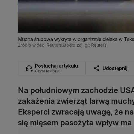
Mucha śrubowa wykryta w organizmie cielaka w Teks
Źródło wideo: Reuters
Źródło zdj. gł.: Reuters
Posłuchaj artykułu
Udostępnij
Czyta lektor AI
Na południowym zachodzie USA
zakażenia zwierząt larwą muchy 
Eksperci zwracają uwagę, że na
się mięsem pasożyta wpływ ma n