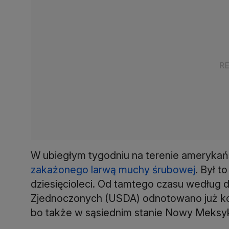
W ubiegłym tygodniu na terenie ameryka
zakażonego larwą muchy śrubowej
. Był t
dziesięcioleci. Od tamtego czasu według
Zjednoczonych (USDA) odnotowano już kol
bo także w sąsiednim stanie Nowy Meksy