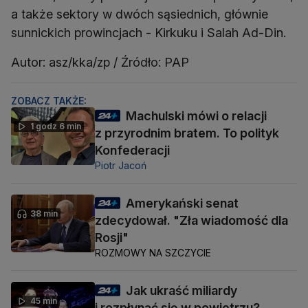
a także sektory w dwóch sąsiednich, głównie
sunnickich prowincjach - Kirkuku i Salah Ad-Din.
Autor: asz/kka/zp / Źródło: PAP
ZOBACZ TAKŻE:
Machulski mówi o relacji
1 godz 6 min
z przyrodnim bratem. To polityk
Konfederacji
Piotr Jacoń
Amerykański senat
38 min
zdecydował. "Zła wiadomość dla
Rosji"
ROZMOWY NA SZCZYCIE
Jak ukraść miliardy
45 min
i rozpłynąć się w powietrzu?