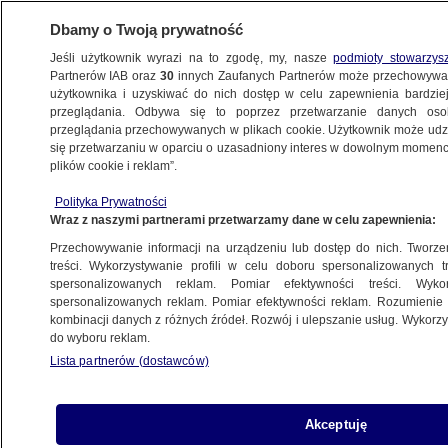
Dbamy o Twoją prywatność
Jeśli użytkownik wyrazi na to zgodę, my, nasze
podmioty stowarzys
Partnerów IAB oraz
30
innych Zaufanych Partnerów może przechowywa
użytkownika i uzyskiwać do nich dostęp w celu zapewnienia bardzi
przeglądania. Odbywa się to poprzez przetwarzanie danych os
przeglądania przechowywanych w plikach cookie. Użytkownik może udzie
ŚWIAT
się przetwarzaniu w oparciu o uzasadniony interes w dowolnym momencie
plików cookie i reklam”.
Dżihadyści z ISIL wzywają zwolenników:
Polityka Prywatności
idźcie na Bagdad!
Wraz z naszymi partnerami przetwarzamy dane w celu zapewnienia:
Przechowywanie informacji na urządzeniu lub dostęp do nich. Tworzeni
12.06.2014, 08:30
treści. Wykorzystywanie profili w celu doboru spersonalizowanych tr
spersonalizowanych reklam. Pomiar efektywności treści. Wyko
spersonalizowanych reklam. Pomiar efektywności reklam. Rozumienie o
Udostępnij
kombinacji danych z różnych źródeł. Rozwój i ulepszanie usług. Wykor
do wyboru reklam.
Dżihadyści z Islamskiego Państwa Iraku i
Lista partnerów (dostawców)
Lewantu (ISIL), którzy od wtorku prowadzą
ofensywę na północy Iraku, wezwali swych
zwolenników, aby posuwali się w stronę Bagdadu
Akceptuję
- poinformował amerykański ośrodek