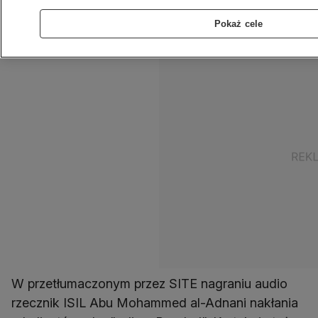
monitorujący działalność islamistów w internecie
Pokaż cele
SITE.
W przetłumaczonym przez SITE nagraniu audio
rzecznik ISIL Abu Mohammed al-Adnani nakłania