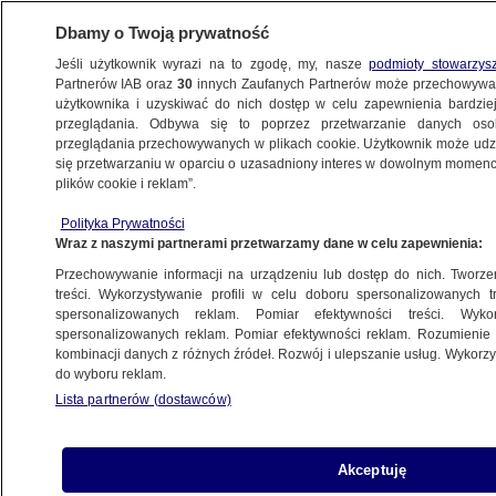
Dbamy o Twoją prywatność
Jeśli użytkownik wyrazi na to zgodę, my, nasze
podmioty stowarzys
Partnerów IAB oraz
30
innych Zaufanych Partnerów może przechowywa
użytkownika i uzyskiwać do nich dostęp w celu zapewnienia bardzi
przeglądania. Odbywa się to poprzez przetwarzanie danych os
przeglądania przechowywanych w plikach cookie. Użytkownik może udzie
ŚWIAT
się przetwarzaniu w oparciu o uzasadniony interes w dowolnym momencie
plików cookie i reklam”.
Trump znów grozi Rosji, ale mówi,
Polityka Prywatności
że Zełenski "nie powinien był walczyć
Wraz z naszymi partnerami przetwarzamy dane w celu zapewnienia:
z dużo większym podmiotem"
Przechowywanie informacji na urządzeniu lub dostęp do nich. Tworzeni
treści. Wykorzystywanie profili w celu doboru spersonalizowanych tr
24.01.2025, 07:41
spersonalizowanych reklam. Pomiar efektywności treści. Wyko
spersonalizowanych reklam. Pomiar efektywności reklam. Rozumienie o
kombinacji danych z różnych źródeł. Rozwój i ulepszanie usług. Wykor
Udostępnij
do wyboru reklam.
Lista partnerów (dostawców)
Prezydent Stanów Zjednoczonych Donald Trump
stwierdził, że Wołodymyr Zełenski nie powinien
był pozwolić, by doszło do wojny z Rosją. Nie
Akceptuję