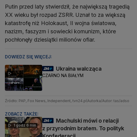
Putin przed laty stwierdził, że największą tragedią
XX wieku był rozpad ZSRR. Uznał to za większą
katastrofę niż Holokaust, II wojna światowa,
nazizm, faszyzm i sowiecki komunizm, które
pochłonęły dziesiątki milionów ofiar.
DOWIEDZ SIĘ WIĘCEJ:
Ukraina walcząca
CZARNO NA BIAŁYM
Źródło: PAP, Fox News, Independent, tvn24.pl
Autorka/Autor: tas/adso
ZOBACZ TAKŻE:
Machulski mówi o relacji
1 godz 6 min
z przyrodnim bratem. To polityk
Konfederacji