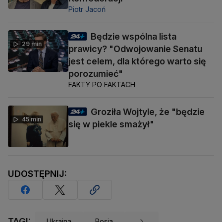
Piotr Jacoń
Będzie wspólna lista
29 min
prawicy? "Odwojowanie Senatu
jest celem, dla którego warto się
porozumieć"
FAKTY PO FAKTACH
Groziła Wojtyle, że "będzie
45 min
się w piekle smażył"
UDOSTĘPNIJ:
TAGI:
Ukraina
Rosja