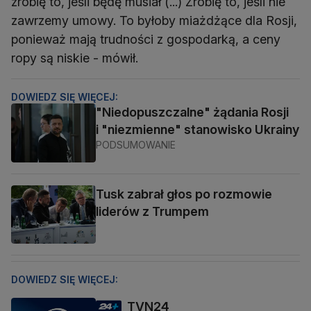
zrobię to, jeśli będę musiał (...) Zrobię to, jeśli nie
zawrzemy umowy. To byłoby miażdżące dla Rosji,
ponieważ mają trudności z gospodarką, a ceny
ropy są niskie - mówił.
DOWIEDZ SIĘ WIĘCEJ:
"Niedopuszczalne" żądania Rosji
i "niezmienne" stanowisko Ukrainy
PODSUMOWANIE
Tusk zabrał głos po rozmowie
liderów z Trumpem
DOWIEDZ SIĘ WIĘCEJ:
TVN24