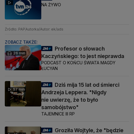
NA ŻYWO
Źródło: PAP
Autorka/Autor: ek/ads
ZOBACZ TAKŻE:
Profesor o słowach
26 min
Kaczyńskiego: to jest nieprawda
PODCAST O KOŃCU ŚWIATA MAGDY
ŁUCYAN
Dziś mija 15 lat od śmierci
57 min
Andrzeja Leppera. "Nigdy
nie uwierzę, że to było
samobójstwo"
TAJEMNICE III RP
Groziła Wojtyle, że "będzie