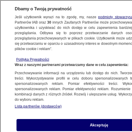
Dbamy o Twoją prywatność
Jeśli użytkownik wyrazi na to zgodę, my, nasze
podmioty stowarzys
Partnerów IAB oraz
30
innych Zaufanych Partnerów może przechowywa
użytkownika i uzyskiwać do nich dostęp w celu zapewnienia bardzi
przeglądania. Odbywa się to poprzez przetwarzanie danych os
przeglądania przechowywanych w plikach cookie. Użytkownik może udzie
ŚWIAT
się przetwarzaniu w oparciu o uzasadniony interes w dowolnym momencie
plików cookie i reklam”.
Trump: Mam już tego dość. Musimy się
Polityka Prywatności
spotkać z Putinem
Wraz z naszymi partnerami przetwarzamy dane w celu zapewnienia:
Przechowywanie informacji na urządzeniu lub dostęp do nich. Tworzeni
17.05.2025, 08:16
treści. Wykorzystywanie profili w celu doboru spersonalizowanych tr
spersonalizowanych reklam. Pomiar efektywności treści. Wyko
Posłuchaj artykułu
spersonalizowanych reklam. Pomiar efektywności reklam. Rozumienie o
Czyta lektor AI
kombinacji danych z różnych źródeł. Rozwój i ulepszanie usług. Wykor
do wyboru reklam.
Lista partnerów (dostawców)
Akceptuję