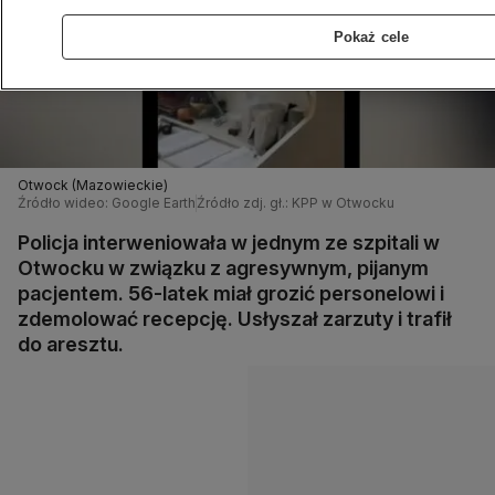
Pokaż cele
Otwock (Mazowieckie)
Źródło wideo: Google Earth
Źródło zdj. gł.: KPP w Otwocku
Policja interweniowała w jednym ze szpitali w
Otwocku w związku z agresywnym, pijanym
pacjentem. 56-latek miał grozić personelowi i
zdemolować recepcję. Usłyszał zarzuty i trafił
do aresztu.