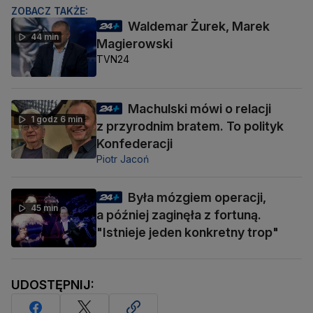
ZOBACZ TAKŻE:
Waldemar Żurek, Marek
44 min
Magierowski
TVN24
Machulski mówi o relacji
1 godz 6 min
z przyrodnim bratem. To polityk
Konfederacji
Piotr Jacoń
Była mózgiem operacji,
45 min
a później zaginęła z fortuną.
"Istnieje jeden konkretny trop"
UDOSTĘPNIJ: