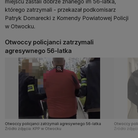
miejscu zastali dobrze znanego im 56-latka,
którego zatrzymali - przekazał podkomisarz
Patryk Domarecki z Komendy Powiatowej Policji
w Otwocku.
Otwoccy policjanci zatrzymali
agresywnego 56-latka
Otwoccy policjanci zatrzymali agresywnego 56-latka
Otwoccy poli
Źródło zdjęcia: KPP w Otwocku
Źródło zdjęc