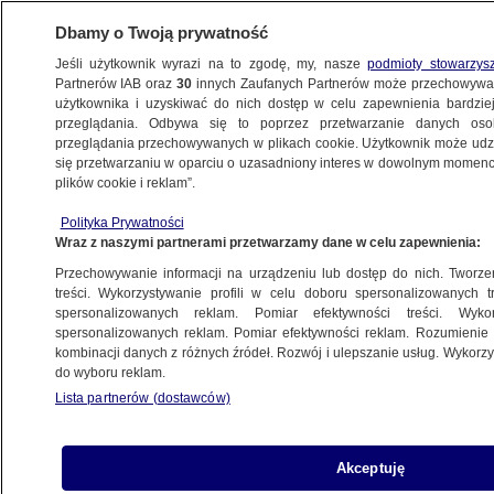
Dbamy o Twoją prywatność
Jeśli użytkownik wyrazi na to zgodę, my, nasze
podmioty stowarzys
Partnerów IAB oraz
30
innych Zaufanych Partnerów może przechowywa
WARSZAWA
użytkownika i uzyskiwać do nich dostęp w celu zapewnienia bardzi
przeglądania. Odbywa się to poprzez przetwarzanie danych os
przeglądania przechowywanych w plikach cookie. Użytkownik może udzie
OKOLICE
się przetwarzaniu w oparciu o uzasadniony interes w dowolnym momencie
plików cookie i reklam”.
"Groził śmiercią, demolował recepcję
Polityka Prywatności
szpitala". Recydywista z zarzutami
Wraz z naszymi partnerami przetwarzamy dane w celu zapewnienia:
Przechowywanie informacji na urządzeniu lub dostęp do nich. Tworzeni
17.05.2025, 08:52
treści. Wykorzystywanie profili w celu doboru spersonalizowanych tr
spersonalizowanych reklam. Pomiar efektywności treści. Wyko
Posłuchaj artykułu
spersonalizowanych reklam. Pomiar efektywności reklam. Rozumienie o
Czyta lektor AI
kombinacji danych z różnych źródeł. Rozwój i ulepszanie usług. Wykor
do wyboru reklam.
Lista partnerów (dostawców)
Akceptuję