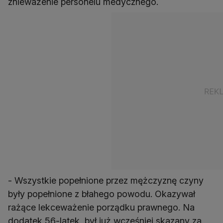
znieważenie personelu medycznego.
- Wszystkie popełnione przez mężczyznę czyny
były popełnione z błahego powodu. Okazywał
rażące lekceważenie porządku prawnego. Na
dodatek 56-latek, był już wcześniej skazany za