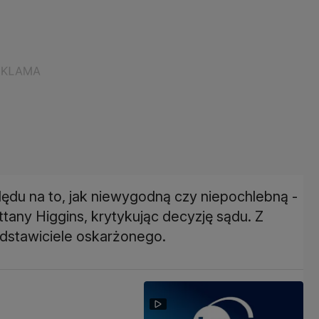
ędu na to, jak niewygodną czy niepochlebną -
tany Higgins, krytykując decyzję sądu. Z
edstawiciele oskarżonego.