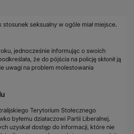
k stosunek seksualny w ogóle miał miejsce.
roku, jednocześnie informując o swoich
kreślała, że do pójścia na policję skłonił ją
ie uwagi na problem molestowania
du
ralijskiego Terytorium Stołecznego
o byłemu działaczowi Partii Liberalnej.
h uzyskał dostęp do informacji, które nie