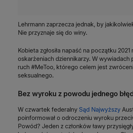
Lehrmann zaprzecza jednak, by jakikolwie
Nie przyznaje się do winy.
Kobieta zgłosiła napaść na początku 2021 
oskarżeniach dziennikarzy. W wywiadach pod
ruch #MeToo, którego celem jest zwrócen
seksualnego.
Bez wyroku z powodu jednego błę
W czwartek federalny
Sąd Najwyższy
Aust
poinformował o odroczeniu wyroku przeciwk
Powód? Jeden z członków ławy przysięgłyc