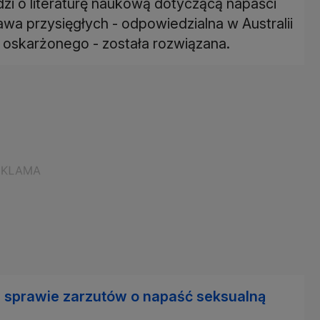
i o literaturę naukową dotyczącą napaści
awa przysięgłych - odpowiedzialna w Australii
y oskarżonego - została rozwiązana.
 sprawie zarzutów o napaść seksualną