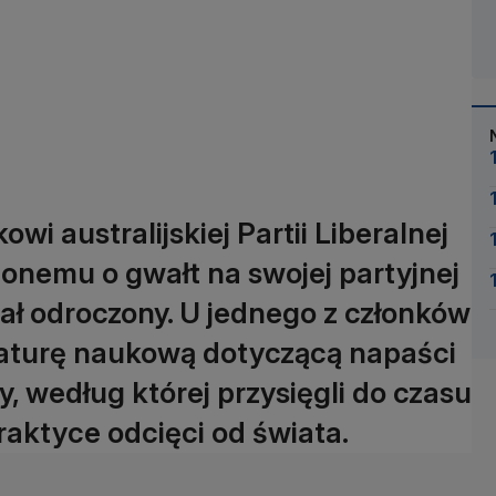
i australijskiej Partii Liberalnej
onemu o gwałt na swojej partyjnej
tał odroczony. U jednego z członków
eraturę naukową dotyczącą napaści
, według której przysięgli do czasu
aktyce odcięci od świata.