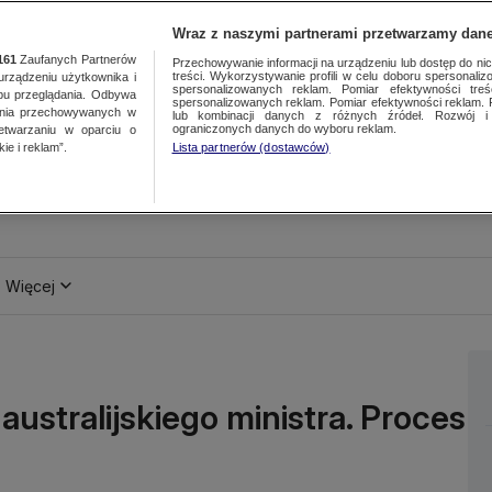
Wraz z naszymi partnerami przetwarzamy dane
161
Zaufanych Partnerów
Przechowywanie informacji na urządzeniu lub dostęp do nich.
treści. Wykorzystywanie profili w celu doboru spersonalizo
ządzeniu użytkownika i
spersonalizowanych reklam. Pomiar efektywności treś
bu przeglądania. Odbywa
spersonalizowanych reklam. Pomiar efektywności reklam. 
ania przechowywanych w
lub kombinacji danych z różnych źródeł. Rozwój i 
ograniczonych danych do wyboru reklam.
zetwarzaniu w oparciu o
ie i reklam”.
Lista partnerów (dostawców)
Więcej
australijskiego ministra. Proces