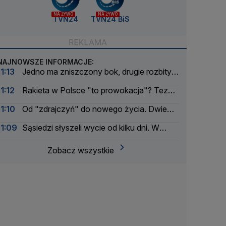
NA ŻYWO
NA ŻYWO
TVN24
TVN24 BiS
NAJNOWSZE INFORMACJE:
11:13
Jedno ma zniszczony bok, drugie rozbity
przód. Wjechał na czerwonym
11:12
Rakieta w Polsce "to prowokacja"? Teza
łatwa do obalenia
11:10
Od "zdrajczyń" do nowego życia. Dwie
irańskie piłkarki otrzymały australijskie
11:09
Sąsiedzi słyszeli wycie od kilku dni. W
obywatelstwo
mieszkaniu był przywiązany pies
Zobacz wszystkie