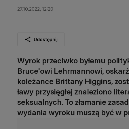
27.10.2022, 12:20
Udostępnij
Wyrok przeciwko byłemu politykow
Bruce'owi Lehrmannowi, oskarż
koleżance Brittany Higgins, zos
ławy przysięgłej znaleziono lit
seksualnych. To złamanie zasady
wydania wyroku muszą być w pr