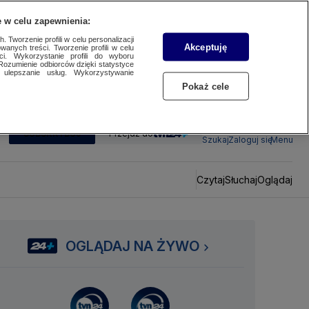
 w celu zapewnienia:
 Tworzenie profili w celu personalizacji
Akceptuję
wanych treści. Tworzenie profili w celu
ci. Wykorzystanie profili do wyboru
Rozumienie odbiorców dzięki statystyce
ulepszanie usług. Wykorzystywanie
Pokaż cele
SUBSKRYBUJ
Przejdź do
Szukaj
Zaloguj się
Menu
Czytaj
Słuchaj
Oglądaj
OGLĄDAJ NA ŻYWO