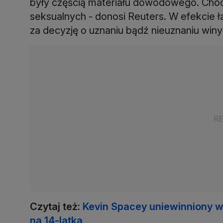
były częścią materiału dowodowego. Chodz
seksualnych - donosi Reuters. W efekcie ł
za decyzję o uznaniu bądź nieuznaniu win
Czytaj też:
Kevin Spacey uniewinniony w
na 14-latka