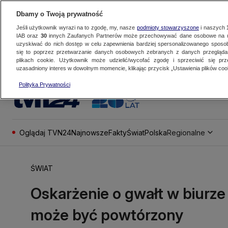
Dbamy o Twoją prywatność
Jeśli użytkownik wyrazi na to zgodę, my, nasze
podmioty stowarzyszone
i naszych
IAB oraz
30
innych Zaufanych Partnerów może przechowywać dane osobowe na ur
uzyskiwać do nich dostęp w celu zapewnienia bardziej spersonalizowanego sposo
się to poprzez przetwarzanie danych osobowych zebranych z danych przegląd
plikach cookie. Użytkownik może udzielić/wycofać zgodę i sprzeciwić się pr
uzasadniony interes w dowolnym momencie, klikając przycisk „Ustawienia plików cook
Polityka Prywatności
Oglądaj TVN24
Najnowsze
Fakty
Świat
Polska
Regionalne
ŚWIAT
Oskarżenie o gwałt w biurze 
może być powtórzony