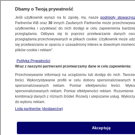
Dbamy o Twoją prywatność
Jeśli użytkownik wyrazi na to zgodę, my, nasze
podmioty stowarzys
Partnerów IAB oraz
30
innych Zaufanych Partnerów może przechowywa
użytkownika i uzyskiwać do nich dostęp w celu zapewnienia bardzi
przeglądania. Odbywa się to poprzez przetwarzanie danych os
przeglądania przechowywanych w plikach cookie. Użytkownik może udzie
ŚWIAT
się przetwarzaniu w oparciu o uzasadniony interes w dowolnym momencie
plików cookie i reklam”.
Aresztowania sędziów w Turcji. Europejski
Polityka Prywatności
Trybunał Praw Człowieka krytykuje
Wraz z naszymi partnerami przetwarzamy dane w celu zapewnienia:
Przechowywanie informacji na urządzeniu lub dostęp do nich. Tworzeni
24.11.2021, 10:17
treści. Wykorzystywanie profili w celu doboru spersonalizowanych tr
spersonalizowanych reklam. Pomiar efektywności treści. Wyko
spersonalizowanych reklam. Pomiar efektywności reklam. Rozumienie o
Udostępnij
kombinacji danych z różnych źródeł. Rozwój i ulepszanie usług. Wykor
do wyboru reklam.
Lista partnerów (dostawców)
Akceptuję