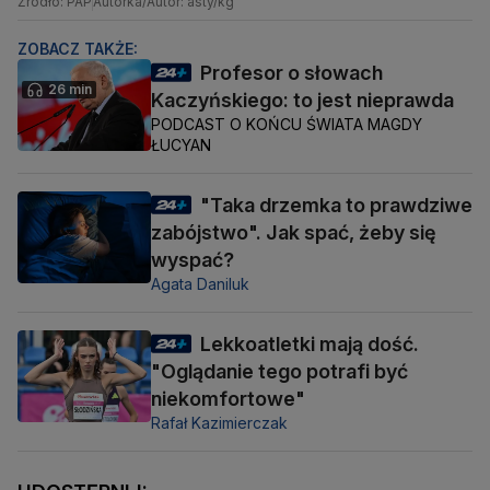
Źródło: PAP
Autorka/Autor: asty/kg
ZOBACZ TAKŻE:
Profesor o słowach
26 min
Kaczyńskiego: to jest nieprawda
PODCAST O KOŃCU ŚWIATA MAGDY
ŁUCYAN
"Taka drzemka to prawdziwe
zabójstwo". Jak spać, żeby się
wyspać?
Agata Daniluk
Lekkoatletki mają dość.
"Oglądanie tego potrafi być
niekomfortowe"
Rafał Kazimierczak