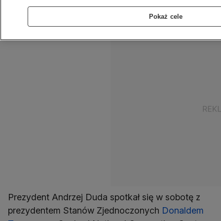
konferencji konserwatystów pod
Pokaż cele
Waszyngtonem.
Prezydent Andrzej Duda spotkał się w sobotę z
prezydentem Stanów Zjednoczonych
Donaldem