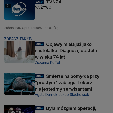
TVN24
NA ŻYWO
Źródło: tvn24.pl
Autorka/Autor: akr/kg
ZOBACZ TAKŻE:
Objawy miała już jako
nastolatka. Diagnozę dostała
w wieku 74 lat
Zuzanna Kuffel
Śmiertelna pomyłka przy
"prostym" zabiegu. Lekarz:
nie jesteśmy serwisantami
Agata Daniluk,
Jakub Stachowiak
Była mózgiem operacji,
45 min