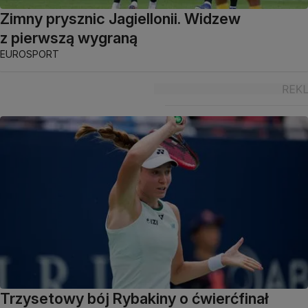
Zimny prysznic Jagiellonii. Widzew
z pierwszą wygraną
EUROSPORT
Trzysetowy bój Rybakiny o ćwierćfinał