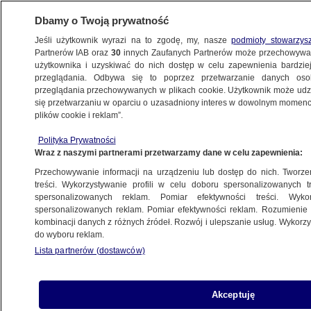
Dbamy o Twoją prywatność
Jeśli użytkownik wyrazi na to zgodę, my, nasze
podmioty stowarzys
Partnerów IAB oraz
30
innych Zaufanych Partnerów może przechowywa
użytkownika i uzyskiwać do nich dostęp w celu zapewnienia bardzi
przeglądania. Odbywa się to poprzez przetwarzanie danych os
przeglądania przechowywanych w plikach cookie. Użytkownik może udzie
ŚWIAT
się przetwarzaniu w oparciu o uzasadniony interes w dowolnym momencie
plików cookie i reklam”.
"To fantastyczny facet". Donald Trump
Polityka Prywatności
o Andrzeju Dudzie
Wraz z naszymi partnerami przetwarzamy dane w celu zapewnienia:
Przechowywanie informacji na urządzeniu lub dostęp do nich. Tworzeni
23.02.2025, 15:56
treści. Wykorzystywanie profili w celu doboru spersonalizowanych tr
spersonalizowanych reklam. Pomiar efektywności treści. Wyko
spersonalizowanych reklam. Pomiar efektywności reklam. Rozumienie o
Udostępnij
kombinacji danych z różnych źródeł. Rozwój i ulepszanie usług. Wykor
do wyboru reklam.
Bardzo dobre, doskonałe - tak określił spotkanie
Lista partnerów (dostawców)
z prezydentem Andrzejem Dudą Donald Trump.
Dodał, że "to fantastyczny facet", a "Polska to
wspaniały przyjaciel". Ich rozmowa trwała około
Akceptuję
10 minut i odbyła się w sobotę na marginesie