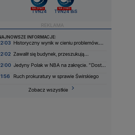
NA ŻYWO
NA ŻYWO
TVN24
TVN24 BiS
NAJNOWSZE INFORMACJE:
12:03
Historyczny wynik w cieniu problemów.
Padł rekord na lotnisku w Radomiu
12:02
Zawalił się budynek, przeszukują
gruzowisko
12:00
Jedyny Polak w NBA na zakręcie. "Dostał
żółtą kartkę, ale czerwonej jeszcze nie"
11:56
Ruch prokuratury w sprawie Świrskiego
Zobacz wszystkie