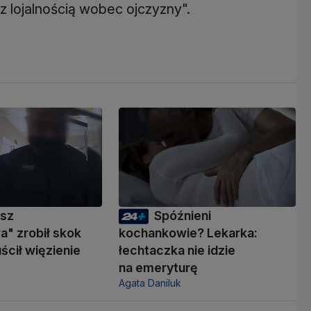
z lojalnością wobec ojczyzny".
usz
Spóźnieni
" zrobił skok
kochankowie? Lekarka:
ścił więzienie
łechtaczka nie idzie
na emeryturę
Agata Daniluk