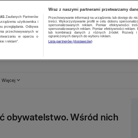
Wraz z naszymi partnerami przetwarzamy dane
161
Zaufanych Partnerów
Przechowywanie informacji na urządzeniu lub dostęp do nich.
treści. Wykorzystywanie profili w celu doboru spersonalizo
ządzeniu użytkownika i
spersonalizowanych reklam. Pomiar efektywności treś
bu przeglądania. Odbywa
spersonalizowanych reklam. Pomiar efektywności reklam. 
ania przechowywanych w
lub kombinacji danych z różnych źródeł. Rozwój i 
ograniczonych danych do wyboru reklam.
zetwarzaniu w oparciu o
ie i reklam”.
Lista partnerów (dostawców)
Więcej
ić obywatelstwo. Wśród nich