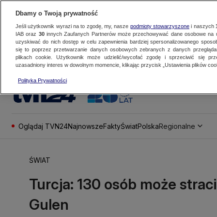
Dbamy o Twoją prywatność
Jeśli użytkownik wyrazi na to zgodę, my, nasze
podmioty stowarzyszone
i naszych
IAB oraz
30
innych Zaufanych Partnerów może przechowywać dane osobowe na ur
uzyskiwać do nich dostęp w celu zapewnienia bardziej spersonalizowanego sposo
się to poprzez przetwarzanie danych osobowych zebranych z danych przegląd
plikach cookie. Użytkownik może udzielić/wycofać zgodę i sprzeciwić się pr
uzasadniony interes w dowolnym momencie, klikając przycisk „Ustawienia plików cook
Polityka Prywatności
Oglądaj TVN24
Najnowsze
Fakty
Świat
Polska
Regionalne
ŚWIAT
Turcja: 130 osób może strac
Gulen