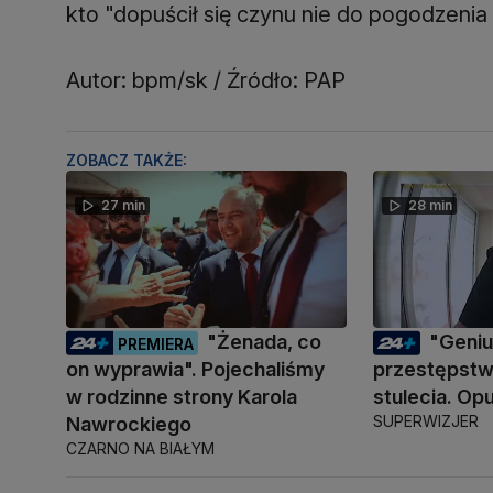
kto "dopuścił się czynu nie do pogodzenia 
Autor: bpm/sk / Źródło: PAP
ZOBACZ TAKŻE:
27 min
28 min
"Żenada, co
"Geni
PREMIERA
on wyprawia". Pojechaliśmy
przestępstwa
w rodzinne strony Karola
stulecia. Opu
SUPERWIZJER
Nawrockiego
CZARNO NA BIAŁYM