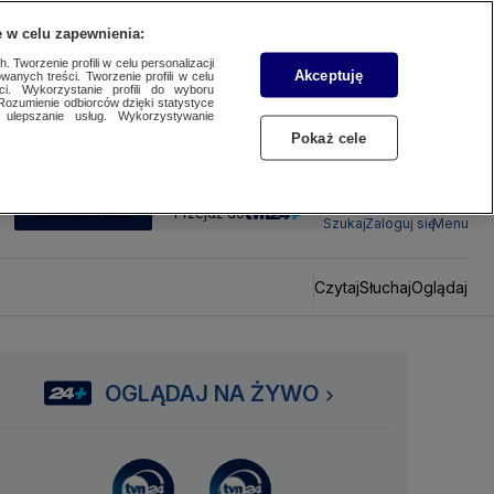
 w celu zapewnienia:
 Tworzenie profili w celu personalizacji
Akceptuję
wanych treści. Tworzenie profili w celu
ci. Wykorzystanie profili do wyboru
Rozumienie odbiorców dzięki statystyce
ulepszanie usług. Wykorzystywanie
Pokaż cele
SUBSKRYBUJ
Przejdź do
Szukaj
Zaloguj się
Menu
Czytaj
Słuchaj
Oglądaj
OGLĄDAJ NA ŻYWO