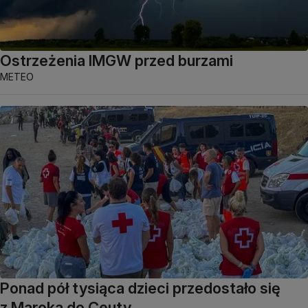
Ostrzeżenia IMGW przed burzami
METEO
Ponad pół tysiąca dzieci przedostało się
z Maroka do Ceuty