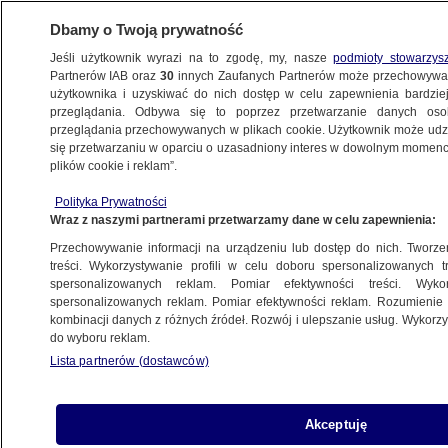
Dbamy o Twoją prywatność
Jeśli użytkownik wyrazi na to zgodę, my, nasze
podmioty stowarzys
Partnerów IAB oraz
30
innych Zaufanych Partnerów może przechowywa
użytkownika i uzyskiwać do nich dostęp w celu zapewnienia bardzi
przeglądania. Odbywa się to poprzez przetwarzanie danych os
przeglądania przechowywanych w plikach cookie. Użytkownik może udzie
RZESZÓW
się przetwarzaniu w oparciu o uzasadniony interes w dowolnym momencie
plików cookie i reklam”.
Sanok. Dyrektor szuka oszczędności,
Polityka Prywatności
w planie likwidacja 10 łóżek na oddziale
Wraz z naszymi partnerami przetwarzamy dane w celu zapewnienia:
dziecięcym
Przechowywanie informacji na urządzeniu lub dostęp do nich. Tworzeni
treści. Wykorzystywanie profili w celu doboru spersonalizowanych tr
4.11.2022, 10:43
spersonalizowanych reklam. Pomiar efektywności treści. Wyko
spersonalizowanych reklam. Pomiar efektywności reklam. Rozumienie o
kombinacji danych z różnych źródeł. Rozwój i ulepszanie usług. Wykor
Udostępnij
do wyboru reklam.
Lista partnerów (dostawców)
Akceptuję