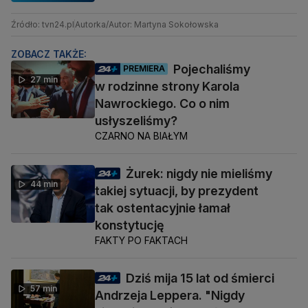
Źródło: tvn24.pl
Autorka/Autor: Martyna Sokołowska
ZOBACZ TAKŻE:
Pojechaliśmy
PREMIERA
27 min
w rodzinne strony Karola
Nawrockiego. Co o nim
usłyszeliśmy?
CZARNO NA BIAŁYM
Żurek: nigdy nie mieliśmy
44 min
takiej sytuacji, by prezydent
tak ostentacyjnie łamał
konstytucję
FAKTY PO FAKTACH
Dziś mija 15 lat od śmierci
57 min
Andrzeja Leppera. "Nigdy