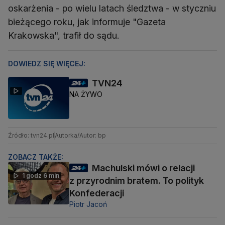
oskarżenia - po wielu latach śledztwa - w styczniu
bieżącego roku, jak informuje "Gazeta
Krakowska", trafił do sądu.
DOWIEDZ SIĘ WIĘCEJ:
TVN24
NA ŻYWO
Źródło: tvn24.pl
Autorka/Autor: bp
ZOBACZ TAKŻE:
Machulski mówi o relacji
1 godz 6 min
z przyrodnim bratem. To polityk
Konfederacji
Piotr Jacoń