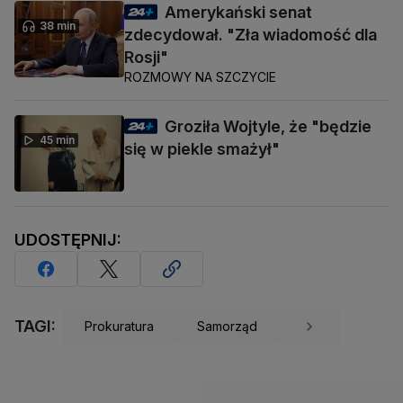
Amerykański senat
38 min
zdecydował. "Zła wiadomość dla
Rosji"
ROZMOWY NA SZCZYCIE
Groziła Wojtyle, że "będzie
45 min
się w piekle smażył"
UDOSTĘPNIJ:
TAGI:
Prokuratura
Samorząd