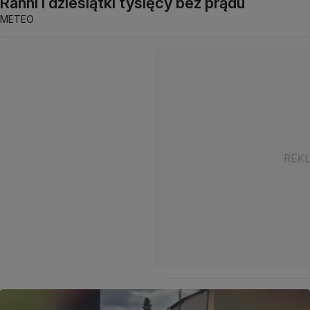
Ranni i dziesiątki tysięcy bez prądu
METEO