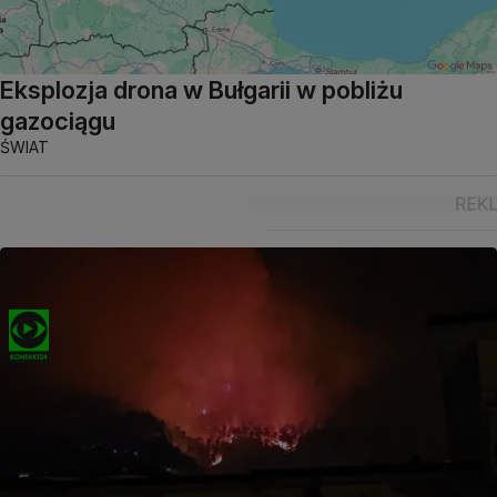
Eksplozja drona w Bułgarii w pobliżu
gazociągu
ŚWIAT