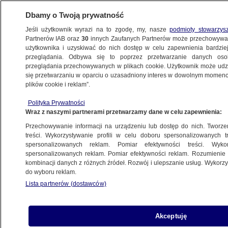
Dbamy o Twoją prywatność
Jeśli użytkownik wyrazi na to zgodę, my, nasze
podmioty stowarzys
Partnerów IAB oraz
30
innych Zaufanych Partnerów może przechowywa
użytkownika i uzyskiwać do nich dostęp w celu zapewnienia bardzi
przeglądania. Odbywa się to poprzez przetwarzanie danych os
przeglądania przechowywanych w plikach cookie. Użytkownik może udzie
RZESZÓW
się przetwarzaniu w oparciu o uzasadniony interes w dowolnym momencie
plików cookie i reklam”.
Policja na sesji rady powiatu. Czy jeden
Polityka Prywatności
radny może rozmawiać z drugim?
Wraz z naszymi partnerami przetwarzamy dane w celu zapewnienia:
Przechowywanie informacji na urządzeniu lub dostęp do nich. Tworzeni
10.05.2024, 14:56
Aktualizacja:
14.05.2024, 16:02
treści. Wykorzystywanie profili w celu doboru spersonalizowanych tr
spersonalizowanych reklam. Pomiar efektywności treści. Wyko
spersonalizowanych reklam. Pomiar efektywności reklam. Rozumienie o
Udostępnij
kombinacji danych z różnych źródeł. Rozwój i ulepszanie usług. Wykor
do wyboru reklam.
Lista partnerów (dostawców)
Akceptuję