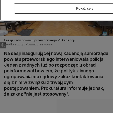
Pokaż cele
I sesja rady powiatu przeworskiego VII kadencji
Źródło zdj. gł.: Powiat przeworski
Na sesji inaugurującej nową kadencję samorządu
powiatu przeworskiego interweniowała policja.
Jeden z radnych tuż po rozpoczęciu obrad
poinformował bowiem, że polityk z innego
ugrupowania ma sądowy zakaz kontaktowania
się z nim w związku z trwającym
postępowaniem. Prokuratura informuje jednak,
że zakaz "nie jest stosowany".