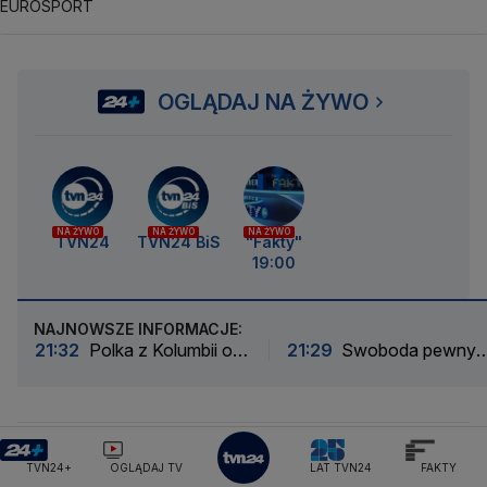
EUROSPORT
OGLĄDAJ NA ŻYWO
NA ŻYWO
NA ŻYWO
NA ŻYWO
TVN24
TVN24 BiS
"Fakty"
19:00
NAJNOWSZE INFORMACJE:
21:32
Polka z Kolumbii o
21:29
Swoboda pewny
trzęsieniu ziemi.
krokiem w finale mistrzo
"Powiadomienia nie było"
Europy
Więcej
ABW
Adam Bodnar
Adam Niedzielski
Adam Szłapka
TVN24+
OGLĄDAJ TV
LAT TVN24
FAKTY
Administracja Donalda Trumpa