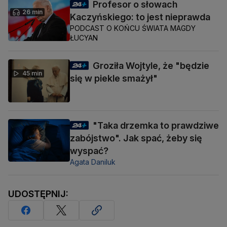
Profesor o słowach
26 min
Kaczyńskiego: to jest nieprawda
PODCAST O KOŃCU ŚWIATA MAGDY
ŁUCYAN
Groziła Wojtyle, że "będzie
45 min
się w piekle smażył"
"Taka drzemka to prawdziwe
zabójstwo". Jak spać, żeby się
wyspać?
Agata Daniluk
UDOSTĘPNIJ: