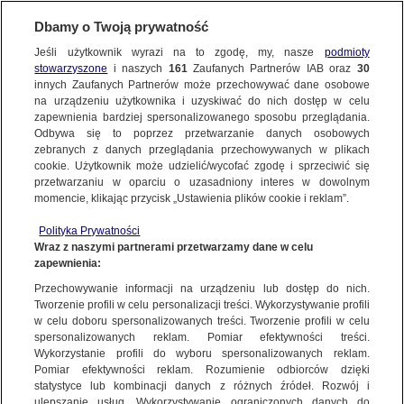
Dbamy o Twoją prywatność
SUBSKRYBUJ
Jeśli użytkownik wyrazi na to zgodę, my, nasze
podmioty
stowarzyszone
i naszych
161
Zaufanych Partnerów IAB oraz
30
POZNAŃ
innych Zaufanych Partnerów może przechowywać dane osobowe
na urządzeniu użytkownika i uzyskiwać do nich dostęp w celu
Byli na tej samej imprezie, kilka godzin
zapewnienia bardziej spersonalizowanego sposobu przeglądania.
po niej zmarli. Prokuratura o tajemniczej
Odbywa się to poprzez przetwarzanie danych osobowych
zebranych z danych przeglądania przechowywanych w plikach
śmierci dwóch mężczyzn
cookie. Użytkownik może udzielić/wycofać zgodę i sprzeciwić się
przetwarzaniu w oparciu o uzasadniony interes w dowolnym
2.12.2024, 12:16
Aktualizacja:
1.12.2024, 13:46
momencie, klikając przycisk „Ustawienia plików cookie i reklam”.
Polityka Prywatności
Udostępnij
Wraz z naszymi partnerami przetwarzamy dane w celu
zapewnienia:
Przechowywanie informacji na urządzeniu lub dostęp do nich.
Tworzenie profili w celu personalizacji treści. Wykorzystywanie profili
w celu doboru spersonalizowanych treści. Tworzenie profili w celu
spersonalizowanych reklam. Pomiar efektywności treści.
Wykorzystanie profili do wyboru spersonalizowanych reklam.
Pomiar efektywności reklam. Rozumienie odbiorców dzięki
statystyce lub kombinacji danych z różnych źródeł. Rozwój i
ulepszanie usług. Wykorzystywanie ograniczonych danych do