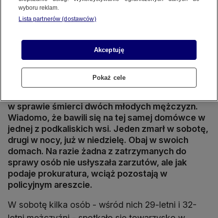
wyboru reklam.
Lista partnerów (dostawców)
Akceptuję
Kalisz. Tajemnicza śmierć dwóch mężczyzn
Źródło wideo: TVN24
Źródło zdj. gł.: Shutterstock
Pokaż cele
Prokuratura przesłuchała pierwszych świadków
w sprawie śmierci dwóch młodych mężczyzn.
Wiadomo, że bawili się na tej samej domówce w
jednej z podkaliskich wsi. Jeden zmarł w sobotę,
drugi w nocy, już w niedzielę. Obaj w swoich
domach. Na razie żadna z zatrzymanych do
sprawy osób nie usłyszała zarzutów, ale jak
podaje prokuratura, wciąż pozostają w
policyjnym areszcie.
W sobotę kilka osób - wśród nich 29-letni i 32-
letni mężczyźni - spotkało się towarzysko w