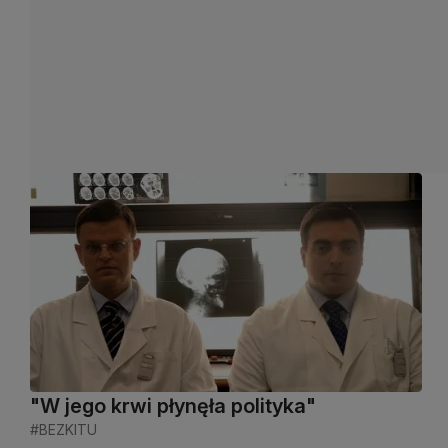
"W jego krwi płynęła polityka"
#BEZKITU