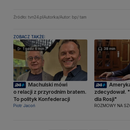
Źródło: tvn24.pl
Autorka/Autor: bp/ tam
ZOBACZ TAKŻE:
1 godz 6 min
38 min
Machulski mówi
Ameryka
o relacji z przyrodnim bratem.
zdecydował. 
To polityk Konfederacji
dla Rosji"
Piotr Jacoń
ROZMOWY NA SZ