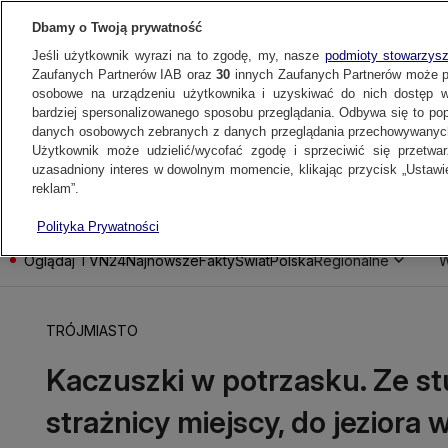
Dbamy o Twoją prywatność
Jeśli użytkownik wyrazi na to zgodę, my, nasze
podmioty stowarzys
Zaufanych Partnerów IAB oraz
30
innych Zaufanych Partnerów może 
osobowe na urządzeniu użytkownika i uzyskiwać do nich dostęp w
bardziej spersonalizowanego sposobu przeglądania. Odbywa się to po
danych osobowych zebranych z danych przeglądania przechowywanych
Użytkownik może udzielić/wycofać zgodę i sprzeciwić się przetwa
uzasadniony interes w dowolnym momencie, klikając przycisk „Ustawie
reklam”.
Polityka Prywatności
Oglądaj TVN24
Najnowsze
Fakty
Świat
Polska
Regionalne
W
TRÓJMIASTO
Kaczuszki w potrzasku. Ze stu
strażnicy miejscy, do jeziora