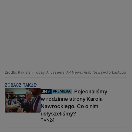
Źródło: Pakistan Today, Al Jazeera, AP News, Arab News
Autorka/Autor: J
ZOBACZ TAKŻE:
Pojechaliśmy
PREMIERA
27 min
w rodzinne strony Karola
Nawrockiego. Co o nim
usłyszeliśmy?
TVN24