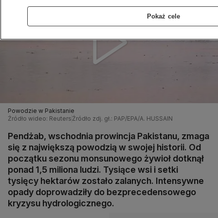
Pokaż cele
Powodzie w Pakistanie
Źródło wideo: Reuters
Źródło zdj. gł.: PAP/EPA/A. HUSSAIN
Pendżab, wschodnia prowincja Pakistanu, zmaga
się z największą powodzią w swojej historii. Od
początku sezonu monsunowego żywioł dotknął
ponad 1,5 miliona ludzi. Tysiące wsi i setki
tysięcy hektarów zostało zalanych. Intensywne
opady doprowadziły do bezprecedensowego
kryzysu hydrologicznego.