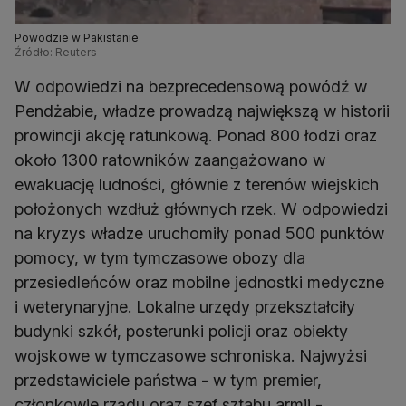
Powodzie w Pakistanie
Źródło: Reuters
W odpowiedzi na bezprecedensową powódź w
Pendżabie, władze prowadzą największą w historii
prowincji akcję ratunkową. Ponad 800 łodzi oraz
około 1300 ratowników zaangażowano w
ewakuację ludności, głównie z terenów wiejskich
położonych wzdłuż głównych rzek. W odpowiedzi
na kryzys władze uruchomiły ponad 500 punktów
pomocy, w tym tymczasowe obozy dla
przesiedleńców oraz mobilne jednostki medyczne
i weterynaryjne. Lokalne urzędy przekształciły
budynki szkół, posterunki policji oraz obiekty
wojskowe w tymczasowe schroniska. Najwyżsi
przedstawiciele państwa - w tym premier,
członkowie rządu oraz szef sztabu armii -