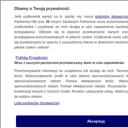
Dbamy o Twoją prywatność
Jeśli użytkownik wyrazi na to zgodę, my, nasze
podmioty stowarzys
Partnerów IAB oraz
30
innych Zaufanych Partnerów może przechowywa
METEO
użytkownika i uzyskiwać do nich dostęp w celu zapewnienia bardzi
przeglądania. Odbywa się to poprzez przetwarzanie danych os
przeglądania przechowywanych w plikach cookie. Użytkownik może udzie
ŚWIAT
się przetwarzaniu w oparciu o uzasadniony interes w dowolnym momencie
plików cookie i reklam”.
Ponad pół miliona ludzi bez dachu
Polityka Prywatności
nad głową. "To największa powódź
Wraz z naszymi partnerami przetwarzamy dane w celu zapewnienia:
w historii"
Przechowywanie informacji na urządzeniu lub dostęp do nich. Tworzeni
treści. Wykorzystywanie profili w celu doboru spersonalizowanych tr
spersonalizowanych reklam. Pomiar efektywności treści. Wyko
Julia Zalewska-Biziuk
spersonalizowanych reklam. Pomiar efektywności reklam. Rozumienie o
31.08.2025, 18:06
kombinacji danych z różnych źródeł. Rozwój i ulepszanie usług. Wykor
do wyboru reklam.
Lista partnerów (dostawców)
Udostępnij
Akceptuję