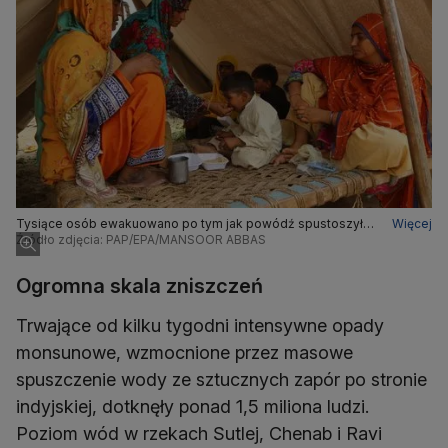
Tysiące osób ewakuowano po tym jak powódź spustoszyła
Więcej
część prowincji Pendżab
Źródło zdjęcia: PAP/EPA/MANSOOR ABBAS
Ogromna skala zniszczeń
Trwające od kilku tygodni intensywne opady
monsunowe, wzmocnione przez masowe
spuszczenie wody ze sztucznych zapór po stronie
indyjskiej, dotknęły ponad 1,5 miliona ludzi.
Poziom wód w rzekach Sutlej, Chenab i Ravi