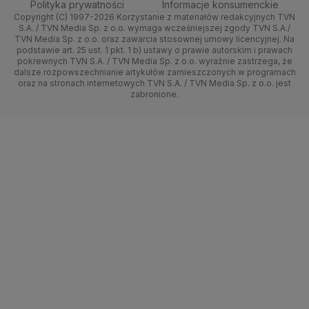
Polityka prywatności
Informacje konsumenckie
Ministerstwo Sportu i Turystyki
Copyright (C) 1997-2026 Korzystanie z materiałów redakcyjnych TVN
Tematy
Kujawsko-pomorskie
Ze świata
Prognoza
Lekkoatletyka
Zdrowie
Uwaga TVN
Ministerstwo Cyfryzacji
Test zgodności
S.A. / TVN Media Sp. z o.o. wymaga wcześniejszej zgody TVN S.A./
TVN Media Sp. z o.o. oraz zawarcia stosownej umowy licencyjnej. Na
Ministerstwo Edukacji Narodowej
Lublin
podstawie art. 25 ust. 1 pkt. 1 b) ustawy o prawie autorskim i prawach
Tech
Świat
Siatkówka
Tech
HGTV
Oglądaj na TV
Ministerstwo Finansów
pokrewnych TVN S.A. / TVN Media Sp. z o.o. wyraźnie zastrzega, że
dalsze rozpowszechnianie artykułów zamieszczonych w programach
Ministerstwo Klimatu i Środowiska
Lubuskie
Moto
Nauka
F1
Nauka
TVN Turbo
Zrealizuj voucher
oraz na stronach internetowych TVN S.A. / TVN Media Sp. z o.o. jest
Ministerstwo Nauki i Szkolnictwa Wyższego
zabronione.
Olsztyn
Dla seniora
Ciekawostki
Ministerstwo Sprawiedliwości
Rozrywka
TVN Style
Ministerstwo Rodziny, Pracy i Polityki Społecznej
Opole
Turystyka
Podróże
TVN7
Ministerstwo Spraw Zagranicznych
Moskwa
Naczelny Sąd Administracyjny
Rzeszów
Smog
TTV
Najwyższa Izba Kontroli
Szczecin
Narodowe Centrum Badań i Rozwoju
Narodowy Bank Polski
Narodowy Fundusz Zdrowia
Białystok
NASA
NATO
Niemcy
Nord Stream 2
Nowa Lewica
Ordo Iuris
Organizacja Narodów Zjednoczonych
Orlen
Parlament Europejski
Partia Demokratyczna USA
Partia Republikańska
Pentagon
Piotr Gliński
PIT
PKB Polski
PKO BP
PKP Cargo
PKP Intercity
PKP PLK