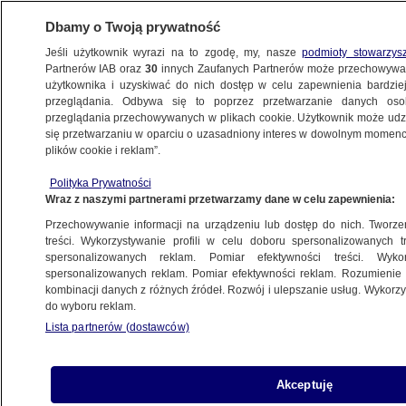
Dbamy o Twoją prywatność
Jeśli użytkownik wyrazi na to zgodę, my, nasze
podmioty stowarzys
Partnerów IAB oraz
30
innych Zaufanych Partnerów może przechowywa
użytkownika i uzyskiwać do nich dostęp w celu zapewnienia bardzi
przeglądania. Odbywa się to poprzez przetwarzanie danych os
przeglądania przechowywanych w plikach cookie. Użytkownik może udzie
się przetwarzaniu w oparciu o uzasadniony interes w dowolnym momencie
POLSKA
plików cookie i reklam”.
Boniek: mnie nie można
przestraszyć
Polityka Prywatności
Wraz z naszymi partnerami przetwarzamy dane w celu zapewnienia:
1.10.2020, 06:54
Przechowywanie informacji na urządzeniu lub dostęp do nich. Tworzeni
treści. Wykorzystywanie profili w celu doboru spersonalizowanych tr
Udostępnij
spersonalizowanych reklam. Pomiar efektywności treści. Wyko
spersonalizowanych reklam. Pomiar efektywności reklam. Rozumienie o
M
kombinacji danych z różnych źródeł. Rozwój i ulepszanie usług. Wykor
y w Polsce generalnie lubimy ścinać
do wyboru reklam.
Lista partnerów (dostawców)
głowy ludziom, którzy są znani.
Próba wmontowania mnie w jakąś
aferę to jest tragikomedia, z którą
Akceptuję