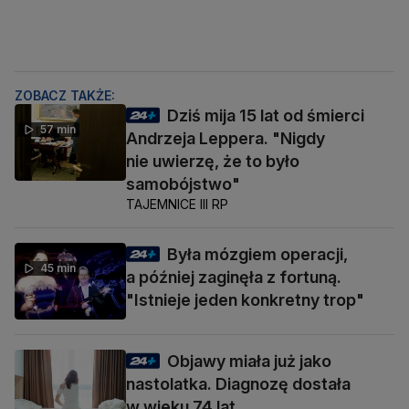
ZOBACZ TAKŻE:
Dziś mija 15 lat od śmierci
57 min
Andrzeja Leppera. "Nigdy
nie uwierzę, że to było
samobójstwo"
TAJEMNICE III RP
Była mózgiem operacji,
45 min
a później zaginęła z fortuną.
"Istnieje jeden konkretny trop"
Objawy miała już jako
nastolatka. Diagnozę dostała
w wieku 74 lat