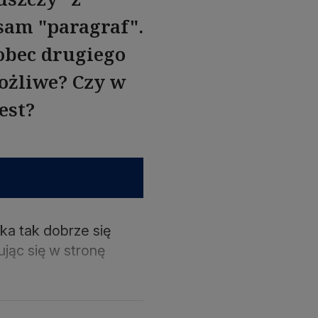
 sam "paragraf".
Wobec drugiego
ożliwe? Czy w
est?
ka tak dobrze się
ując się w stronę