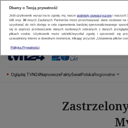
Dbamy o Twoją prywatność
Jeśli użytkownik wyrazi na to zgodę, my, nasze
podmioty stowarzyszone
i naszych
IAB oraz
30
innych Zaufanych Partnerów może przechowywać dane osobowe na ur
uzyskiwać do nich dostęp w celu zapewnienia bardziej spersonalizowanego sposo
się to poprzez przetwarzanie danych osobowych zebranych z danych przegląd
plikach cookie. Użytkownik może udzielić/wycofać zgodę i sprzeciwić się pr
uzasadniony interes w dowolnym momencie, klikając przycisk „Ustawienia plików cook
Polityka Prywatności
Oglądaj TVN24
Najnowsze
Fakty
Świat
Polska
Regionalne
Zastrzelony
My