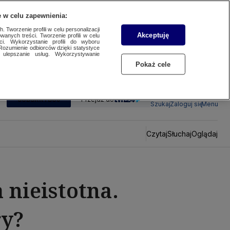
 w celu zapewnienia:
 Tworzenie profili w celu personalizacji
Akceptuję
wanych treści. Tworzenie profili w celu
ci. Wykorzystanie profili do wyboru
Rozumienie odbiorców dzięki statystyce
ulepszanie usług. Wykorzystywanie
Pokaż cele
SUBSKRYBUJ
Przejdź do
Szukaj
Zaloguj się
Menu
Czytaj
Słuchaj
Oglądaj
 nieistotna.
ry?