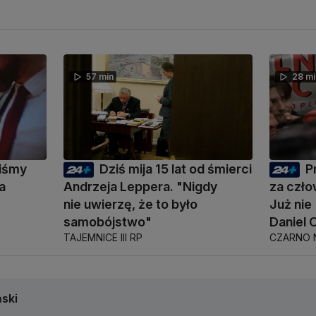
57 min
28 mi
liśmy
Dziś mija 15 lat od śmierci
P
a
Andrzeja Leppera. "Nigdy
za czło
nie uwierzę, że to było
Już ni
samobójstwo"
Daniel 
TAJEMNICE III RP
CZARNO 
ski