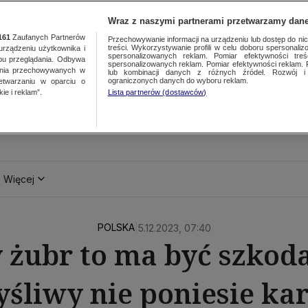
Wraz z naszymi partnerami przetwarzamy dane
161
Zaufanych Partnerów
Przechowywanie informacji na urządzeniu lub dostęp do nich.
treści. Wykorzystywanie profili w celu doboru spersonalizo
ządzeniu użytkownika i
spersonalizowanych reklam. Pomiar efektywności treś
bu przeglądania. Odbywa
spersonalizowanych reklam. Pomiar efektywności reklam. 
ania przechowywanych w
lub kombinacji danych z różnych źródeł. Rozwój i 
ograniczonych danych do wyboru reklam.
zetwarzaniu w oparciu o
ie i reklam”.
Lista partnerów (dostawców)
Więcej
POLSKA
|
5.12.2023, 07:40
 żubr to ma być szkoda
śliwy nie poniesie ka