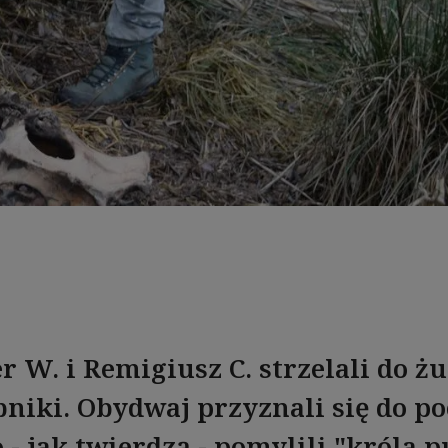
r W. i Remigiusz C. strzelali do ż
bniki. Obydwaj przyznali się do po
o - jak twierdzą - pomylili "króla p