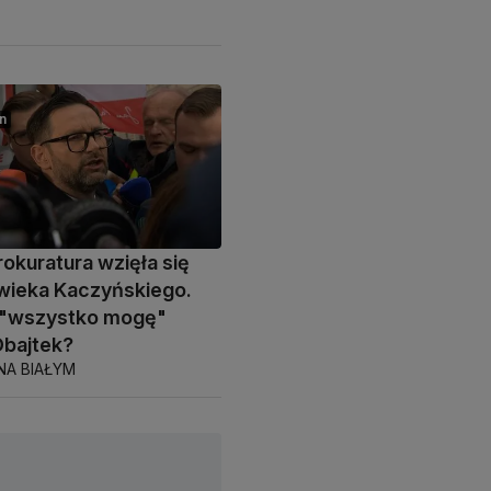
n
rokuratura wzięła się
wieka Kaczyńskiego.
e "wszystko mogę"
Obajtek?
NA BIAŁYM