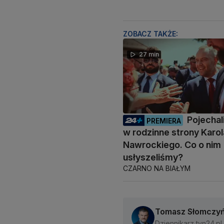
ZOBACZ TAKŻE:
27 min
Pojecha
PREMIERA
w rodzinne strony Karol
Nawrockiego. Co o nim
usłyszeliśmy?
CZARNO NA BIAŁYM
Tomasz Słomczyń
Dziennikarz tvn24.pl