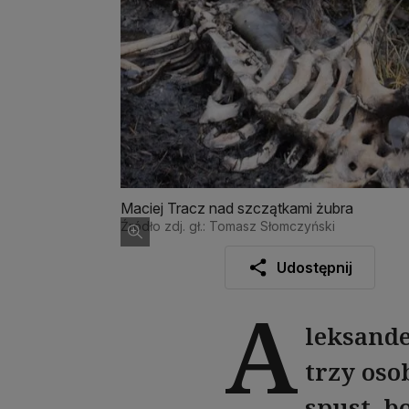
Maciej Tracz nad szczątkami żubra
Źródło zdj. gł.: Tomasz Słomczyński
Udostępnij
A
leksande
trzy oso
spust, b