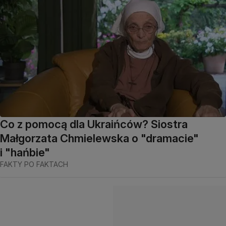
Co z pomocą dla Ukraińców? Siostra
Małgorzata Chmielewska o "dramacie"
i "hańbie"
FAKTY PO FAKTACH