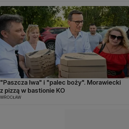
"Paszcza lwa" i "palec boży". Morawiecki
z pizzą w bastionie KO
WROCŁAW