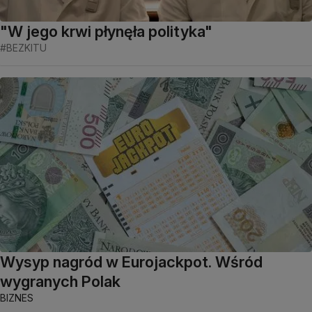
"W jego krwi płynęła polityka"
#BEZKITU
Wysyp nagród w Eurojackpot. Wśród
wygranych Polak
BIZNES