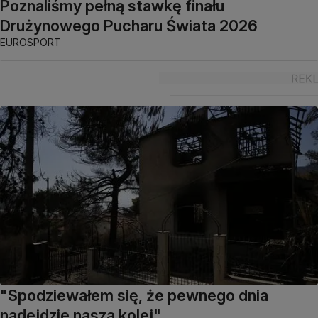
Poznaliśmy pełną stawkę finału
Drużynowego Pucharu Świata 2026
EUROSPORT
"Spodziewałem się, że pewnego dnia
nadejdzie nasza kolej"