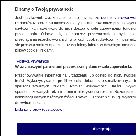
Dbamy o Twoją prywatność
Jeśli użytkownik wyrazi na to zgodę, my, nasze
podmioty stowarzys
Partnerów IAB oraz
30
innych Zaufanych Partnerów może przechowywa
użytkownika i uzyskiwać do nich dostęp w celu zapewnienia bardzi
przeglądania. Odbywa się to poprzez przetwarzanie danych os
przeglądania przechowywanych w plikach cookie. Użytkownik może udzie
POLSKA
się przetwarzaniu w oparciu o uzasadniony interes w dowolnym momencie
plików cookie i reklam”.
Radosław Sikorski o wybuchu
Polityka Prywatności
w Przewodowie: wszyscy mówią to samo,
Wraz z naszymi partnerami przetwarzamy dane w celu zapewnienia:
że odpowiedzialność ponosi agresor
Przechowywanie informacji na urządzeniu lub dostęp do nich. Tworzeni
treści. Wykorzystywanie profili w celu doboru spersonalizowanych tr
16.11.2022, 20:50
spersonalizowanych reklam. Pomiar efektywności treści. Wyko
spersonalizowanych reklam. Pomiar efektywności reklam. Rozumienie o
kombinacji danych z różnych źródeł. Rozwój i ulepszanie usług. Wykor
Udostępnij
do wyboru reklam.
Lista partnerów (dostawców)
Akceptuję