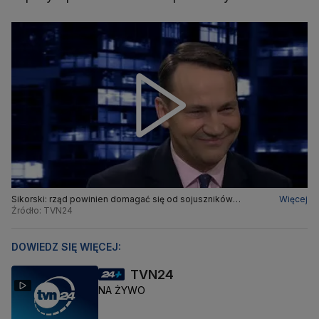
Sikorski: rząd powinien domagać się od sojuszników
Więcej
wzmocnienia polskiej obrony przeciwlotniczej
Źródło: TVN24
DOWIEDZ SIĘ WIĘCEJ:
TVN24
NA ŻYWO