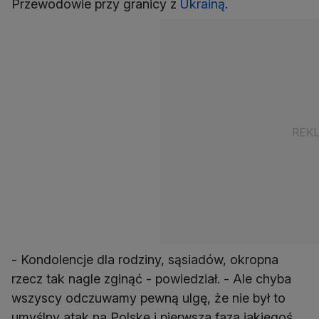
Przewodowie przy granicy z
Ukrainą
.
- Kondolencje dla rodziny, sąsiadów, okropna
rzecz tak nagle zginąć - powiedział. - Ale chyba
wszyscy odczuwamy pewną ulgę, że nie był to
umyślny atak na Polskę i pierwsza faza jakiegoś