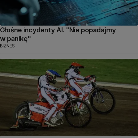
Głośne incydenty AI. "Nie popadajmy
w panikę"
BIZNES