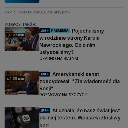
Źródło: TVN24
Autorka/Autor: akr / prpb
ZOBACZ TAKŻE:
Pojechaliśmy
PREMIERA
27 min
w rodzinne strony Karola
Nawrockiego. Co o nim
usłyszeliśmy?
CZARNO NA BIAŁYM
Amerykański senat
38 min
zdecydował. "Zła wiadomość dla
Rosji"
ROZMOWY NA SZCZYCIE
AI uznała, że nasz świat jest
dla niej testem. Wpuściła złośliwy
kod