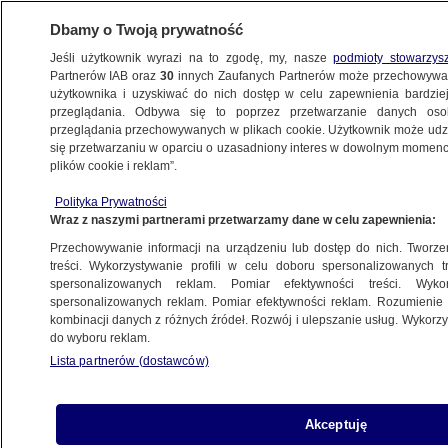
Dbamy o Twoją prywatność
Jeśli użytkownik wyrazi na to zgodę, my, nasze
podmioty stowarzys
Partnerów IAB oraz
30
innych Zaufanych Partnerów może przechowywa
użytkownika i uzyskiwać do nich dostęp w celu zapewnienia bardzi
przeglądania. Odbywa się to poprzez przetwarzanie danych os
przeglądania przechowywanych w plikach cookie. Użytkownik może udzie
się przetwarzaniu w oparciu o uzasadniony interes w dowolnym momencie
POLSKA
plików cookie i reklam”.
"Brak mobilizacji przeciwko PiS-
owi". Kto naprawdę wygrał wybory
Polityka Prywatności
Wraz z naszymi partnerami przetwarzamy dane w celu zapewnienia:
samorządowe?
Przechowywanie informacji na urządzeniu lub dostęp do nich. Tworzeni
treści. Wykorzystywanie profili w celu doboru spersonalizowanych tr
spersonalizowanych reklam. Pomiar efektywności treści. Wyko
Ewelina Kwiatkowska
spersonalizowanych reklam. Pomiar efektywności reklam. Rozumienie o
13.04.2024, 07:11
kombinacji danych z różnych źródeł. Rozwój i ulepszanie usług. Wykor
do wyboru reklam.
Lista partnerów (dostawców)
Udostępnij
Akceptuję