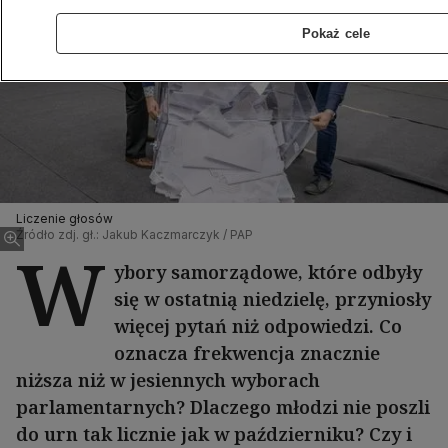
Pokaż cele
Liczenie głosów
Źródło zdj. gł.: Jakub Kaczmarczyk / PAP
W
ybory samorządowe, które odbyły
się w ostatnią niedzielę, przyniosły
więcej pytań niż odpowiedzi. Co
oznacza frekwencja znacznie
niższa niż w jesiennych wyborach
parlamentarnych? Dlaczego młodzi nie poszli
do urn tak licznie jak w październiku? Czy i