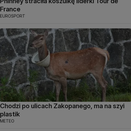
Phinney straciła koszulkę liderki Tour de
France
EUROSPORT
Chodzi po ulicach Zakopanego, ma na szyi
plastik
METEO