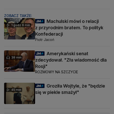
ZOBACZ TAKŻE:
Machulski mówi o relacji
1 godz 6 min
z przyrodnim bratem. To polityk
Konfederacji
Piotr Jacoń
Amerykański senat
38 min
zdecydował. "Zła wiadomość dla
Rosji"
ROZMOWY NA SZCZYCIE
Groziła Wojtyle, że "będzie
45 min
się w piekle smażył"