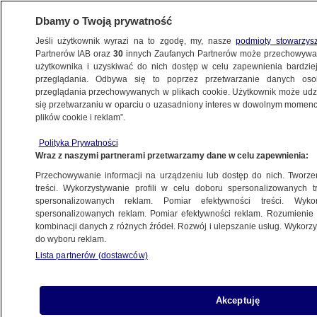
Dbamy o Twoją prywatność
Jeśli użytkownik wyrazi na to zgodę, my, nasze
podmioty stowarzys
Partnerów IAB oraz
30
innych Zaufanych Partnerów może przechowywa
użytkownika i uzyskiwać do nich dostęp w celu zapewnienia bardzi
przeglądania. Odbywa się to poprzez przetwarzanie danych os
przeglądania przechowywanych w plikach cookie. Użytkownik może udzie
POLSKA
się przetwarzaniu w oparciu o uzasadniony interes w dowolnym momencie
plików cookie i reklam”.
Tusk: Putin, nasz człowiek w Moskwie
Polityka Prywatności
Wraz z naszymi partnerami przetwarzamy dane w celu zapewnienia:
8.02.2008, 19:36
Aktualizacja:
8.02.2008, 20:30
Przechowywanie informacji na urządzeniu lub dostęp do nich. Tworzeni
treści. Wykorzystywanie profili w celu doboru spersonalizowanych tr
Udostępnij
spersonalizowanych reklam. Pomiar efektywności treści. Wyko
spersonalizowanych reklam. Pomiar efektywności reklam. Rozumienie o
kombinacji danych z różnych źródeł. Rozwój i ulepszanie usług. Wykor
do wyboru reklam.
Lista partnerów (dostawców)
Akceptuję