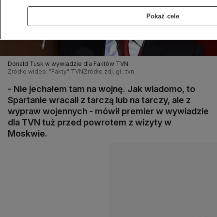
Pokaż cele
Donald Tusk w wywiadzie dla Faktów TVN
Źródło wideo: "Fakty" TVN
Źródło zdj. gł.: tvn
- Nie jechałem tam na wojnę. Jak wiadomo, to
Spartanie wracali z tarczą lub na tarczy, ale z
wypraw wojennych - mówił premier w wywiadzie
dla TVN tuż przed powrotem z wizyty w
Moskwie.