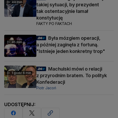
44 min
takiej sytuacji, by prezydent
tak ostentacyjnie łamał
konstytucję
FAKTY PO FAKTACH
Była mózgiem operacji,
45 min
a później zaginęła z fortuną.
"Istnieje jeden konkretny trop"
Machulski mówi o relacji
1 godz 6 min
z przyrodnim bratem. To polityk
Konfederacji
Piotr Jacoń
UDOSTĘPNIJ: