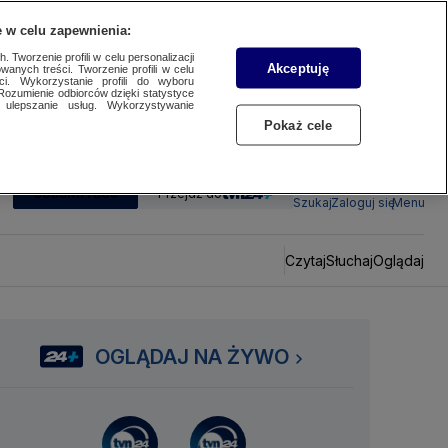
 w celu zapewnienia:
 Tworzenie profili w celu personalizacji
Akceptuję
wanych treści. Tworzenie profili w celu
ci. Wykorzystanie profili do wyboru
Rozumienie odbiorców dzięki statystyce
ulepszanie usług. Wykorzystywanie
Pokaż cele
SUBSKRYBUJ
Przejdź do
Szukaj
Zaloguj się
Menu
Czytaj
Słuchaj
Oglądaj
OGLĄDAJ NA ŻYWO