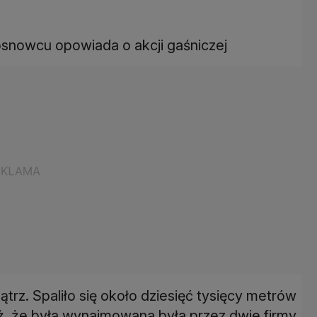
osnowcu opowiada o akcji gaśniczej
trz. Spaliło się około dziesięć tysięcy metrów
, że była wynajmowana była przez dwie firmy.