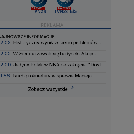
NA ŻYWO
NA ŻYWO
TVN24
TVN24 BiS
NAJNOWSZE INFORMACJE:
12:03
Historyczny wynik w cieniu problemów.
Padł rekord na lotnisku w Radomiu
12:02
W Sierpcu zawalił się budynek. Akcja
służb
12:00
Jedyny Polak w NBA na zakręcie. "Dostał
żółtą kartkę, ale czerwonej jeszcze nie"
11:56
Ruch prokuratury w sprawie Macieja
Świrskiego. Zabezpieczyli majątek
Zobacz wszystkie