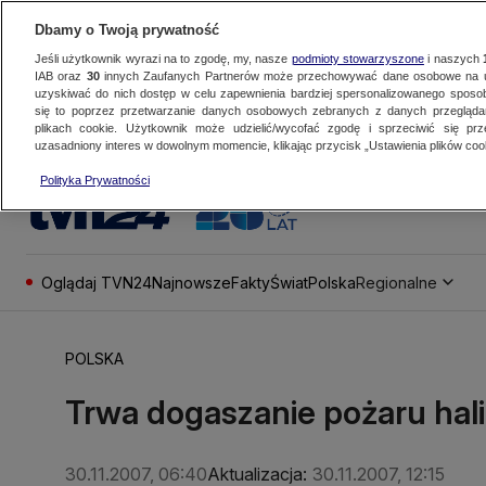
Dbamy o Twoją prywatność
Jeśli użytkownik wyrazi na to zgodę, my, nasze
podmioty stowarzyszone
i naszych
IAB oraz
30
innych Zaufanych Partnerów może przechowywać dane osobowe na ur
uzyskiwać do nich dostęp w celu zapewnienia bardziej spersonalizowanego sposo
się to poprzez przetwarzanie danych osobowych zebranych z danych przegląd
plikach cookie. Użytkownik może udzielić/wycofać zgodę i sprzeciwić się pr
uzasadniony interes w dowolnym momencie, klikając przycisk „Ustawienia plików cook
Polityka Prywatności
Oglądaj TVN24
Najnowsze
Fakty
Świat
Polska
Regionalne
POLSKA
Trwa dogaszanie pożaru ha
30.11.2007, 06:40
Aktualizacja:
30.11.2007, 12:15