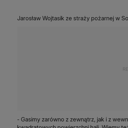
Jarosław Wojtasik ze straży pożarnej w S
- Gasimy zarówno z zewnątrz, jak i z wewną
kwadratowych powierzchni hali. Wiemy też