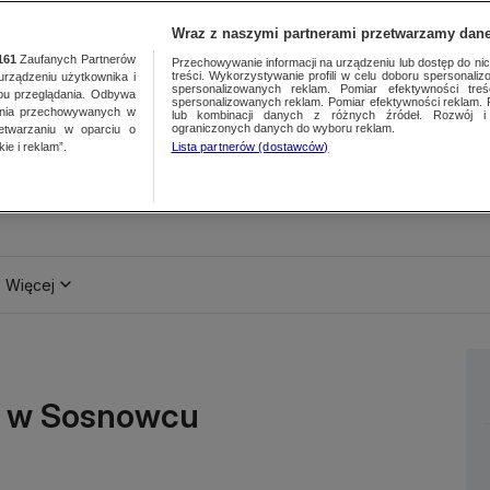
Wraz z naszymi partnerami przetwarzamy dane
161
Zaufanych Partnerów
Przechowywanie informacji na urządzeniu lub dostęp do nich.
treści. Wykorzystywanie profili w celu doboru spersonalizo
ządzeniu użytkownika i
spersonalizowanych reklam. Pomiar efektywności treś
bu przeglądania. Odbywa
spersonalizowanych reklam. Pomiar efektywności reklam. 
ania przechowywanych w
lub kombinacji danych z różnych źródeł. Rozwój i 
ograniczonych danych do wyboru reklam.
zetwarzaniu w oparciu o
ie i reklam”.
Lista partnerów (dostawców)
Więcej
li w Sosnowcu