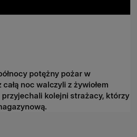
północy potężny pożar w
z całą noc walczyli z żywiołem
rzyjechali kolejni strażacy, którzy
 magazynową.