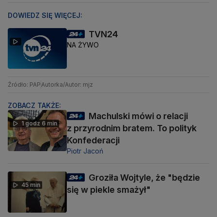
DOWIEDZ SIĘ WIĘCEJ:
TVN24
NA ŻYWO
Źródło: PAP
Autorka/Autor: mjz
ZOBACZ TAKŻE:
Machulski mówi o relacji
1 godz 6 min
z przyrodnim bratem. To polityk
Konfederacji
Piotr Jacoń
Groziła Wojtyle, że "będzie
45 min
się w piekle smażył"