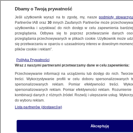
Dbamy o Twoją prywatność
Jeśli użytkownik wyrazi na to zgodę, my, nasze
podmioty stowarzys
Partnerów IAB oraz
30
innych Zaufanych Partnerów może przechowywa
użytkownika i uzyskiwać do nich dostęp w celu zapewnienia bardzi
przeglądania. Odbywa się to poprzez przetwarzanie danych os
przeglądania przechowywanych w plikach cookie. Użytkownik może udzie
PILNE
Ukraina wydała zgodę na kolejne ekshumacje
się przetwarzaniu w oparciu o uzasadniony interes w dowolnym momencie
plików cookie i reklam”.
POLSKA
Polityka Prywatności
Wraz z naszymi partnerami przetwarzamy dane w celu zapewnienia:
Słowa Pietrzaka o migrantach. Prokuratura
Przechowywanie informacji na urządzeniu lub dostęp do nich. Tworzeni
wszczyna postępowanie
treści. Wykorzystywanie profili w celu doboru spersonalizowanych tr
spersonalizowanych reklam. Pomiar efektywności treści. Wyko
spersonalizowanych reklam. Pomiar efektywności reklam. Rozumienie o
2.01.2024, 15:23
kombinacji danych z różnych źródeł. Rozwój i ulepszanie usług. Wykor
do wyboru reklam.
Udostępnij
Lista partnerów (dostawców)
Akceptuję