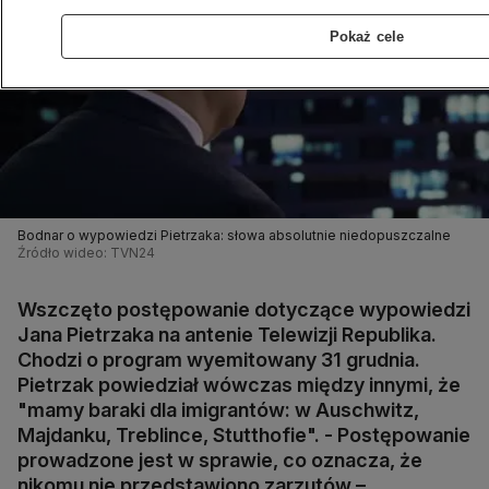
Pokaż cele
Bodnar o wypowiedzi Pietrzaka: słowa absolutnie niedopuszczalne
Źródło wideo: TVN24
Wszczęto postępowanie dotyczące wypowiedzi
Jana Pietrzaka na antenie Telewizji Republika.
Chodzi o program wyemitowany 31 grudnia.
Pietrzak powiedział wówczas między innymi, że
"mamy baraki dla imigrantów: w Auschwitz,
Majdanku, Treblince, Stutthofie". - Postępowanie
prowadzone jest w sprawie, co oznacza, że
nikomu nie przedstawiono zarzutów –