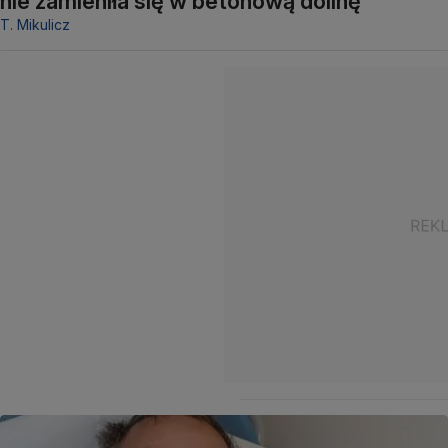
nie zamieniła się w betonową dolinę"
T. Mikulicz