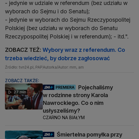
- jedynie w udziale w referendum (bez udziału w
wyborach do Sejmu i do Senatu);
- jedynie w wyborach do Sejmu Rzeczypospolitej
Polskiej (bez udziału w wyborach do Senatu
Rzeczypospolitej Polskiej i w referendum); - itd.".
ZOBACZ TEŻ:
Wybory wraz z referendum. Co
trzeba wiedzieć, by dobrze zagłosować
Źródło: tvn24.pl, PAP
Autorka/Autor: mm, am
ZOBACZ TAKŻE:
Pojechaliśmy
PREMIERA
27 min
w rodzinne strony Karola
Nawrockiego. Co o nim
usłyszeliśmy?
CZARNO NA BIAŁYM
Śmiertelna pomyłka przy