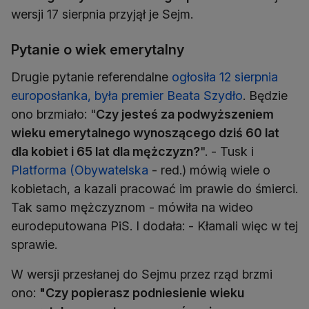
wersji 17 sierpnia przyjął je Sejm.
Pytanie o wiek emerytalny
Drugie pytanie referendalne
ogłosiła 12 sierpnia
europosłanka, była premier Beata Szydło
. Będzie
ono brzmiało: "
Czy jesteś za podwyższeniem
wieku emerytalnego wynoszącego dziś 60 lat
dla kobiet i 65 lat dla mężczyzn?
". - Tusk i
Platforma (Obywatelska
- red.) mówią wiele o
kobietach, a kazali pracować im prawie do śmierci.
Tak samo mężczyznom - mówiła na wideo
eurodeputowana PiS. I dodała: - Kłamali więc w tej
sprawie.
W wersji przesłanej do Sejmu przez rząd brzmi
ono:
"Czy popierasz podniesienie wieku