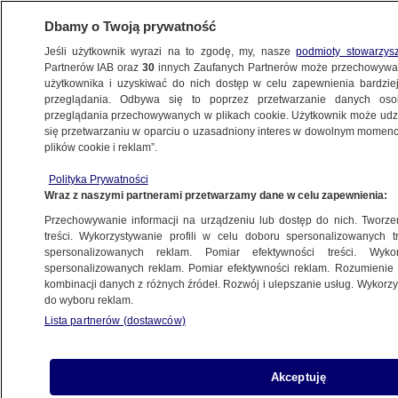
Dbamy o Twoją prywatność
Jeśli użytkownik wyrazi na to zgodę, my, nasze
podmioty stowarzys
Partnerów IAB oraz
30
innych Zaufanych Partnerów może przechowywa
użytkownika i uzyskiwać do nich dostęp w celu zapewnienia bardzi
przeglądania. Odbywa się to poprzez przetwarzanie danych os
przeglądania przechowywanych w plikach cookie. Użytkownik może udzie
POLSKA
się przetwarzaniu w oparciu o uzasadniony interes w dowolnym momencie
plików cookie i reklam”.
Referendum 2023. Pytania, które zostaną
Polityka Prywatności
zadane 15 października
Wraz z naszymi partnerami przetwarzamy dane w celu zapewnienia:
Przechowywanie informacji na urządzeniu lub dostęp do nich. Tworzeni
18.08.2023, 08:22
Aktualizacja:
18.08.2023, 08:32
treści. Wykorzystywanie profili w celu doboru spersonalizowanych tr
spersonalizowanych reklam. Pomiar efektywności treści. Wyko
spersonalizowanych reklam. Pomiar efektywności reklam. Rozumienie o
Udostępnij
kombinacji danych z różnych źródeł. Rozwój i ulepszanie usług. Wykor
do wyboru reklam.
Lista partnerów (dostawców)
Akceptuję