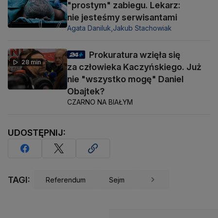
"prostym" zabiegu. Lekarz:
nie jesteśmy serwisantami
Agata Daniluk,
Jakub Stachowiak
Prokuratura wzięła się
28 min
za człowieka Kaczyńskiego. Już
nie "wszystko mogę" Daniel
Obajtek?
CZARNO NA BIAŁYM
UDOSTĘPNIJ:
TAGI:
Referendum
Sejm