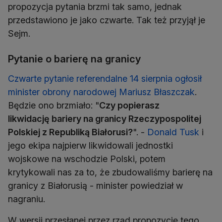
propozycja pytania brzmi tak samo, jednak
przedstawiono je jako czwarte. Tak też przyjął je
Sejm.
Pytanie o barierę na granicy
Czwarte pytanie referendalne 14 sierpnia ogłosił
minister obrony narodowej Mariusz Błaszczak
.
Będzie ono brzmiało: "
Czy popierasz
likwidację bariery na granicy Rzeczypospolitej
Polskiej z Republiką Białorusi?
". -
Donald Tusk
i
jego ekipa najpierw likwidowali jednostki
wojskowe na wschodzie Polski, potem
krytykowali nas za to, że zbudowaliśmy barierę na
granicy z Białorusią - minister powiedział w
nagraniu.
W wersji przesłanej przez rząd propozycję tego