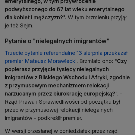
emerytalnego, w tym przywrócenie
podwyższonego do 67 lat wieku emerytalnego
dla kobiet i mężczyzn?".
W tym brzmieniu przyjął
je też Sejm.
Pytanie o "nielegalnych imigrantów"
Trzecie pytanie referendalne 13 sierpnia przekazał
premier Mateusz Morawiecki
. Brzmiało ono: "
Czy
popierasz przyjęcie tysięcy nielegalnych
imigrantów z Bliskiego Wschodu i Afryki, zgodnie
z przymusowym mechanizmem relokacji
narzucanym przez biurokrację europejską?
". -
Rząd Prawa i Sprawiedliwości od początku był
przeciw przymusowej relokacji nielegalnych
imigrantów - podkreślił premier.
W wersji przesłanej w poniedziałek przez rząd