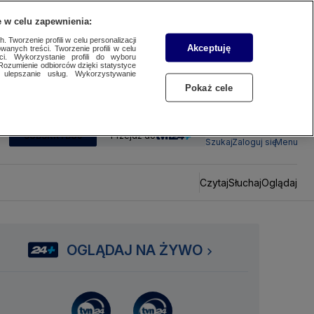
 w celu zapewnienia:
 Tworzenie profili w celu personalizacji
Akceptuję
wanych treści. Tworzenie profili w celu
ci. Wykorzystanie profili do wyboru
Rozumienie odbiorców dzięki statystyce
ulepszanie usług. Wykorzystywanie
Pokaż cele
SUBSKRYBUJ
Przejdź do
Szukaj
Zaloguj się
Menu
Czytaj
Słuchaj
Oglądaj
OGLĄDAJ NA ŻYWO