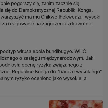
ie pogorszy się, zanim zacznie się
a się do Demokratycznej Republiki Konga,
owarzyszyć ma mu Chikwe Ihekweazu, wysoki
 za reagowanie na zagrożenia zdrowotne.
 podtyp wirusa ebola bundibugyo. WHO
blicznego o zasięgu międzynarodowym. Jak
a podniosła ocenę ryzyka związanego z
cznej Republice Konga do "bardzo wysokiego"
nalnym ryzyko oceniono jako wysokie, a