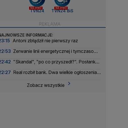
NA ŻYWO
NA ŻYWO
TVN24
TVN24 BiS
NAJNOWSZE INFORMACJE:
23:15
Antoni zbłądził nie pierwszy raz
22:53
Zerwanie linii energetycznej i tymczasowa
awaria prądu. Incydent bada Żandarmeria
22:42
"Skandal", "po co przyszedł?". Posłanka
Wojskowa
PiS krytykuje Morawieckiego i publikuje nagranie
22:27
Real rozbił bank. Dwa wielkie ogłoszenia
w jeden dzień
Zobacz wszystkie