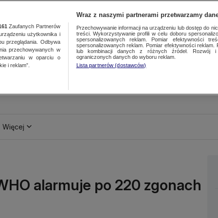
Wraz z naszymi partnerami przetwarzamy dane
161
Zaufanych Partnerów
Przechowywanie informacji na urządzeniu lub dostęp do nich.
treści. Wykorzystywanie profili w celu doboru spersonalizo
ządzeniu użytkownika i
spersonalizowanych reklam. Pomiar efektywności treś
bu przeglądania. Odbywa
spersonalizowanych reklam. Pomiar efektywności reklam. 
ania przechowywanych w
lub kombinacji danych z różnych źródeł. Rozwój i 
ograniczonych danych do wyboru reklam.
zetwarzaniu w oparciu o
ie i reklam”.
Lista partnerów (dostawców)
Więcej
 WHO alarmuje po 220 zgonach