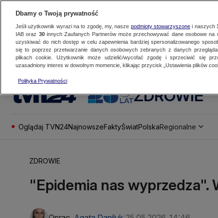
Dbamy o Twoją prywatność
Jeśli użytkownik wyrazi na to zgodę, my, nasze
podmioty stowarzyszone
i naszych
IAB oraz
30
innych Zaufanych Partnerów może przechowywać dane osobowe na ur
uzyskiwać do nich dostęp w celu zapewnienia bardziej spersonalizowanego sposo
się to poprzez przetwarzanie danych osobowych zebranych z danych przegląd
plikach cookie. Użytkownik może udzielić/wycofać zgodę i sprzeciwić się pr
uzasadniony interes w dowolnym momencie, klikając przycisk „Ustawienia plików cook
Polityka Prywatności
ZDROWIE
Oglądaj TVN24
Najnowsze
Fakty
Świat
Polska
Regionalne
ZDROWIE
"Epidemia nas wyprzedza".
Oprac.
Agata Daniluk
25.05.2026, 14:46
|