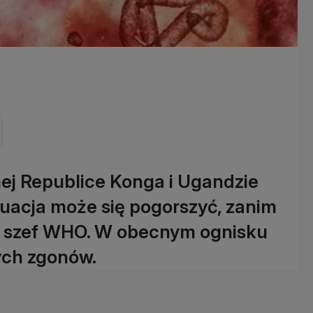
ej Republice Konga i Ugandzie
tuacja może się pogorszyć, zanim
gł szef WHO. W obecnym ognisku
ych zgonów.