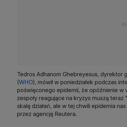
Tedros Adhanom Ghebreyesus, dyrektor ge
(
WHO
), mówił w poniedziałek podczas int
poświęconego epidemii, że opóźnienie w w
zespoły reagujące na kryzys muszą teraz "
skalę działań, ale w tej chwili epidemia n
przez agencję Reutera.