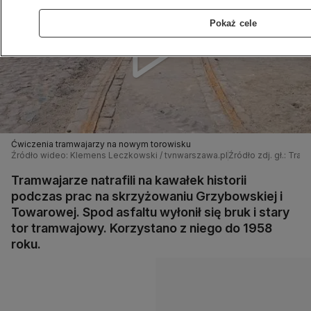
Pokaż cele
Ćwiczenia tramwajarzy na nowym torowisku
Źródło wideo: Klemens Leczkowski / tvnwarszawa.pl
Źródło zdj. gł.: T
Tramwajarze natrafili na kawałek historii
podczas prac na skrzyżowaniu Grzybowskiej i
Towarowej. Spod asfaltu wyłonił się bruk i stary
tor tramwajowy. Korzystano z niego do 1958
roku.