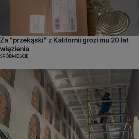
Za "przekąski" z Kalifornii grozi mu 20 lat
więzienia
ŚRÓDMIEŚCIE