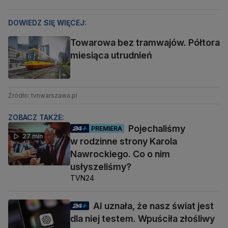
DOWIEDZ SIĘ WIĘCEJ:
Towarowa bez tramwajów. Półtora
miesiąca utrudnień
Źródło: tvnwarszawa.pl
ZOBACZ TAKŻE:
Pojechaliśmy
PREMIERA
27 min
w rodzinne strony Karola
Nawrockiego. Co o nim
usłyszeliśmy?
TVN24
AI uznała, że nasz świat jest
dla niej testem. Wpuściła złośliwy