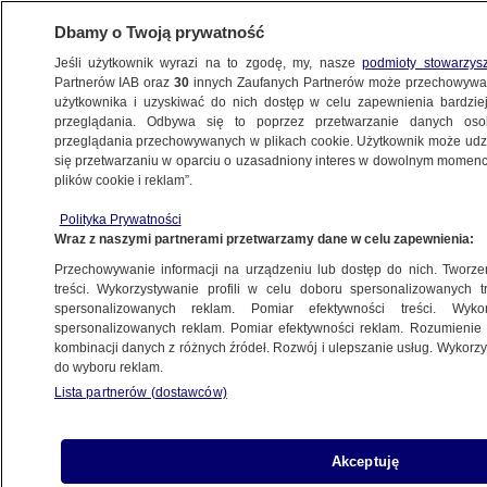
Dbamy o Twoją prywatność
Jeśli użytkownik wyrazi na to zgodę, my, nasze
podmioty stowarzys
Partnerów IAB oraz
30
innych Zaufanych Partnerów może przechowywa
WARSZAWA
użytkownika i uzyskiwać do nich dostęp w celu zapewnienia bardzi
przeglądania. Odbywa się to poprzez przetwarzanie danych os
przeglądania przechowywanych w plikach cookie. Użytkownik może udzie
WOLA
się przetwarzaniu w oparciu o uzasadniony interes w dowolnym momencie
plików cookie i reklam”.
Niezwykłe odkrycie podczas remontu
Polityka Prywatności
torowiska
Wraz z naszymi partnerami przetwarzamy dane w celu zapewnienia:
Przechowywanie informacji na urządzeniu lub dostęp do nich. Tworzeni
Oprac.
Magdalena Gruszczyńska
treści. Wykorzystywanie profili w celu doboru spersonalizowanych tr
spersonalizowanych reklam. Pomiar efektywności treści. Wyko
25.05.2026, 21:10
spersonalizowanych reklam. Pomiar efektywności reklam. Rozumienie o
kombinacji danych z różnych źródeł. Rozwój i ulepszanie usług. Wykor
do wyboru reklam.
Posłuchaj artykułu
Czyta lektor AI
Lista partnerów (dostawców)
Akceptuję