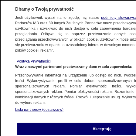
Dbamy o Twoją prywatność
Jeśli użytkownik wyrazi na to zgodę, my, nasze
podmioty stowarzys
Partnerów IAB oraz
30
innych Zaufanych Partnerów może przechowywa
użytkownika i uzyskiwać do nich dostęp w celu zapewnienia bardzi
przeglądania. Odbywa się to poprzez przetwarzanie danych os
przeglądania przechowywanych w plikach cookie. Użytkownik może udzie
POLSKA
się przetwarzaniu w oparciu o uzasadniony interes w dowolnym momencie
plików cookie i reklam”.
Prezydent Andrzej Duda zastosował prawo
Polityka Prywatności
łaski wobec kobiety skazanej za handel
Wraz z naszymi partnerami przetwarzamy dane w celu zapewnienia:
narkotykami
Przechowywanie informacji na urządzeniu lub dostęp do nich. Tworzeni
treści. Wykorzystywanie profili w celu doboru spersonalizowanych tr
28.06.2022, 16:03
spersonalizowanych reklam. Pomiar efektywności treści. Wyko
spersonalizowanych reklam. Pomiar efektywności reklam. Rozumienie o
kombinacji danych z różnych źródeł. Rozwój i ulepszanie usług. Wykor
Udostępnij
do wyboru reklam.
Lista partnerów (dostawców)
Akceptuję