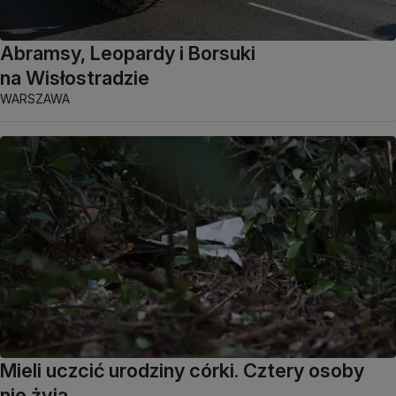
Abramsy, Leopardy i Borsuki
na Wisłostradzie
WARSZAWA
Mieli uczcić urodziny córki. Cztery osoby
nie żyją