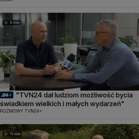
5 min
"TVN24 dał ludziom możliwość bycia
świadkiem wielkich i małych wydarzeń"
ROZMOWY TVN24+
11 min