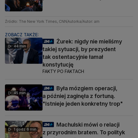
Źródło: The New York Times, CNN
Autorka/Autor: am
ZOBACZ TAKŻE:
Żurek: nigdy nie mieliśmy
44 min
takiej sytuacji, by prezydent
tak ostentacyjnie łamał
konstytucję
FAKTY PO FAKTACH
Była mózgiem operacji,
45 min
a później zaginęła z fortuną.
"Istnieje jeden konkretny trop"
Machulski mówi o relacji
1 godz 6 min
z przyrodnim bratem. To polityk