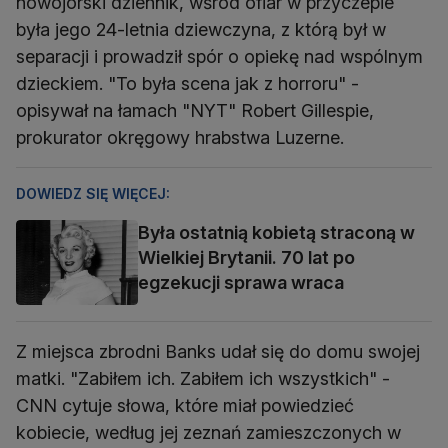
nowojorski dziennik, wśród ofiar w przyczepie
była jego 24-letnia dziewczyna, z którą był w
separacji i prowadził spór o opiekę nad wspólnym
dzieckiem. "To była scena jak z horroru" -
opisywał na łamach "NYT" Robert Gillespie,
prokurator okręgowy hrabstwa Luzerne.
DOWIEDZ SIĘ WIĘCEJ:
Była ostatnią kobietą straconą w
Wielkiej Brytanii. 70 lat po
egzekucji sprawa wraca
Z miejsca zbrodni Banks udał się do domu swojej
matki. "Zabiłem ich. Zabiłem ich wszystkich" -
CNN cytuje słowa, które miał powiedzieć
kobiecie, według jej zeznań zamieszczonych w