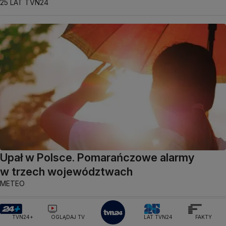
25 LAT TVN24
Upał w Polsce. Pomarańczowe alarmy
w trzech województwach
METEO
TVN24+
OGLĄDAJ TV
LAT TVN24
FAKTY