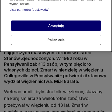
wyboru reklam.
Lista partnerów (dostawców)
Akceptuję
Protest przeciwko karze śmierci w USA. Nagranie archiwalne
Źródło wideo: Reuters Archive
Pokaż cele
Nie żyje George Banks, sprawca jednej z
najgorszych masowych zbrodni w historii
Stanów Zjednoczonych. W 1982 roku w
Pensylwanii zabił 13 osób, w tym pięcioro
własnych dzieci. Zmarł w niedzielę w więzieniu
Collegeville w Pensylwanii - potwierdził stanowy
wydział więziennictwa. Miał 83 lata.
Weteran armii i były strażnik więzienny, skazany
na karę śmierci za wielokrotne zabójstwo,
przebywał w więzieniu od 43 lat. Zmarł w
niedzielę, a przyczyną jego śmierci był nowotwór