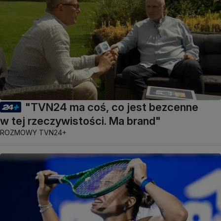
"TVN24 ma coś, co jest bezcenne
w tej rzeczywistości. Ma brand"
ROZMOWY TVN24+