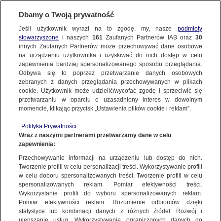
Dbamy o Twoją prywatność
SUBSKRYBUJ
Jeśli użytkownik wyrazi na to zgodę, my, nasze
podmioty
stowarzyszone
i naszych
161
Zaufanych Partnerów IAB oraz
30
ŚWIAT
innych Zaufanych Partnerów może przechowywać dane osobowe
na urządzeniu użytkownika i uzyskiwać do nich dostęp w celu
Zabił 13 osób, w tym piatkę własnych
zapewnienia bardziej spersonalizowanego sposobu przeglądania.
dzieci. Nie żyje sprawca masakry
Odbywa się to poprzez przetwarzanie danych osobowych
zebranych z danych przeglądania przechowywanych w plikach
w Pensylwanii
cookie. Użytkownik może udzielić/wycofać zgodę i sprzeciwić się
przetwarzaniu w oparciu o uzasadniony interes w dowolnym
4.11.2025, 13:18
momencie, klikając przycisk „Ustawienia plików cookie i reklam”.
Polityka Prywatności
Posłuchaj artykułu
Wraz z naszymi partnerami przetwarzamy dane w celu
Czyta lektor AI
zapewnienia:
Przechowywanie informacji na urządzeniu lub dostęp do nich.
Tworzenie profili w celu personalizacji treści. Wykorzystywanie profili
w celu doboru spersonalizowanych treści. Tworzenie profili w celu
spersonalizowanych reklam. Pomiar efektywności treści.
Wykorzystanie profili do wyboru spersonalizowanych reklam.
Pomiar efektywności reklam. Rozumienie odbiorców dzięki
statystyce lub kombinacji danych z różnych źródeł. Rozwój i
ulepszanie usług. Wykorzystywanie ograniczonych danych do