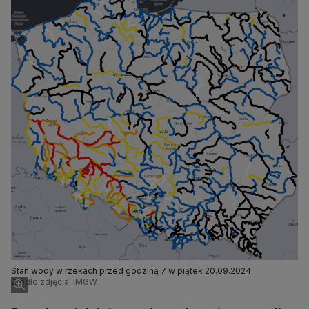
Stan wody w rzekach przed godziną 7 w piątek 20.09.2024
Źródło zdjęcia: IMGW