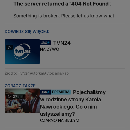
DOWIEDZ SIĘ WIĘCEJ:
TVN24
NA ŻYWO
Źródło: TVN24
Autorka/Autor: ads/kab
ZOBACZ TAKŻE:
Pojechaliśmy
PREMIERA
27 min
w rodzinne strony Karola
Nawrockiego. Co o nim
usłyszeliśmy?
CZARNO NA BIAŁYM