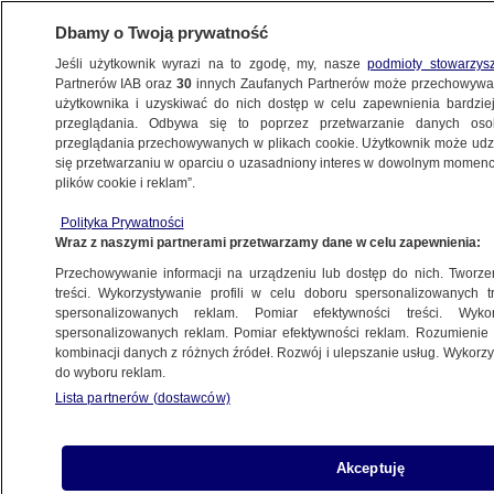
Dbamy o Twoją prywatność
Jeśli użytkownik wyrazi na to zgodę, my, nasze
podmioty stowarzys
Partnerów IAB oraz
30
innych Zaufanych Partnerów może przechowywa
użytkownika i uzyskiwać do nich dostęp w celu zapewnienia bardzi
przeglądania. Odbywa się to poprzez przetwarzanie danych os
przeglądania przechowywanych w plikach cookie. Użytkownik może udzie
POLSKA
się przetwarzaniu w oparciu o uzasadniony interes w dowolnym momencie
plików cookie i reklam”.
Premier: dziś przedstawię pełnomocnika
Polityka Prywatności
rządu do spraw odbudowy
Wraz z naszymi partnerami przetwarzamy dane w celu zapewnienia:
Przechowywanie informacji na urządzeniu lub dostęp do nich. Tworzeni
20.09.2024, 08:27
treści. Wykorzystywanie profili w celu doboru spersonalizowanych tr
spersonalizowanych reklam. Pomiar efektywności treści. Wyko
spersonalizowanych reklam. Pomiar efektywności reklam. Rozumienie o
Udostępnij
kombinacji danych z różnych źródeł. Rozwój i ulepszanie usług. Wykor
do wyboru reklam.
Lista partnerów (dostawców)
Akceptuję