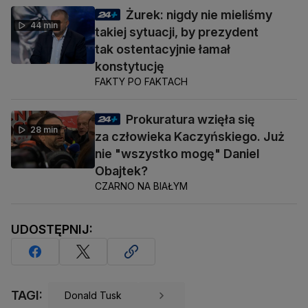
Żurek: nigdy nie mieliśmy
44 min
takiej sytuacji, by prezydent
tak ostentacyjnie łamał
konstytucję
FAKTY PO FAKTACH
Prokuratura wzięła się
28 min
za człowieka Kaczyńskiego. Już
nie "wszystko mogę" Daniel
Obajtek?
CZARNO NA BIAŁYM
UDOSTĘPNIJ:
TAGI:
Donald Tusk