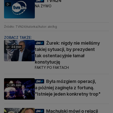
TVN24
NA ŻYWO
Źródło: TVN24
Autorka/Autor: akr/kg
ZOBACZ TAKŻE:
Żurek: nigdy nie mieliśmy
44 min
takiej sytuacji, by prezydent
tak ostentacyjnie łamał
konstytucję
FAKTY PO FAKTACH
Była mózgiem operacji,
45 min
a później zaginęła z fortuną.
"Istnieje jeden konkretny trop"
Machulski mówi o relacji