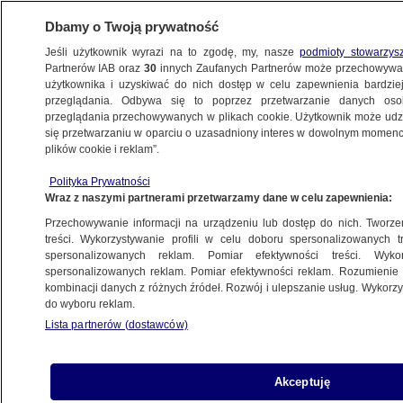
Dbamy o Twoją prywatność
Jeśli użytkownik wyrazi na to zgodę, my, nasze
podmioty stowarzys
Partnerów IAB oraz
30
innych Zaufanych Partnerów może przechowywa
użytkownika i uzyskiwać do nich dostęp w celu zapewnienia bardzi
przeglądania. Odbywa się to poprzez przetwarzanie danych os
przeglądania przechowywanych w plikach cookie. Użytkownik może udzie
POLSKA
się przetwarzaniu w oparciu o uzasadniony interes w dowolnym momencie
plików cookie i reklam”.
Część polityków PiS "okupuje ministerstwo
Polityka Prywatności
kultury". "Mają oddzielną salę,
Wraz z naszymi partnerami przetwarzamy dane w celu zapewnienia:
do której zostali zaproszeni"
Przechowywanie informacji na urządzeniu lub dostęp do nich. Tworzeni
treści. Wykorzystywanie profili w celu doboru spersonalizowanych tr
20.12.2023, 16:30
spersonalizowanych reklam. Pomiar efektywności treści. Wyko
spersonalizowanych reklam. Pomiar efektywności reklam. Rozumienie o
kombinacji danych z różnych źródeł. Rozwój i ulepszanie usług. Wykor
Udostępnij
do wyboru reklam.
Lista partnerów (dostawców)
Akceptuję