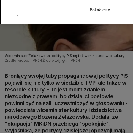
Pokaż cele
Wiceminister Żelazowska: politycy PiS są też w ministerstwie kultury
Źródło wideo: TVN24
Źródło zdj. gł.: TVN24
Broniący swojej tuby propagandowej politycy PiS
pojawili się nie tylko w siedzibie TVP, ale także w
resorcie kultury. - To jest moim zdaniem
niezgodne z prawem, bo dzisiaj ci posłowie
powinni być na sali i uczestniczyć w głosowaniu -
powiedziała wiceminister kultury i dziedzictwa
narodowego Bożena Żelazowska. Dodała, że
"okupacja" MKiDN przebiega "spokojnie".
Wyjaśniała, że politycy dzisiejszej opozycji mają