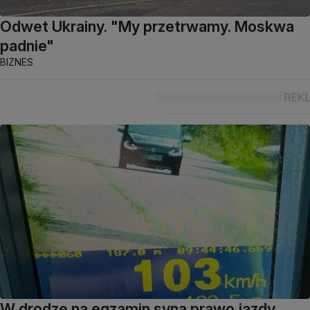
Odwet Ukrainy. "My przetrwamy. Moskwa
padnie"
BIZNES
W drodze na egzamin syna prawo jazdy