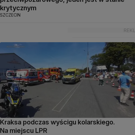
krytycznym
SZCZECIN
Kraksa podczas wyścigu kolarskiego.
Na miejscu LPR