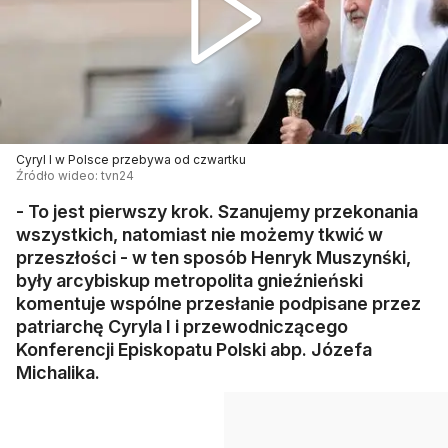
Cyryl I w Polsce przebywa od czwartku
Źródło wideo: tvn24
- To jest pierwszy krok. Szanujemy przekonania
wszystkich, natomiast nie możemy tkwić w
przeszłości - w ten sposób Henryk Muszynśki,
były arcybiskup metropolita gnieźnieński
komentuje wspólne przesłanie podpisane przez
patriarchę Cyryla I i przewodniczącego
Konferencji Episkopatu Polski abp. Józefa
Michalika.