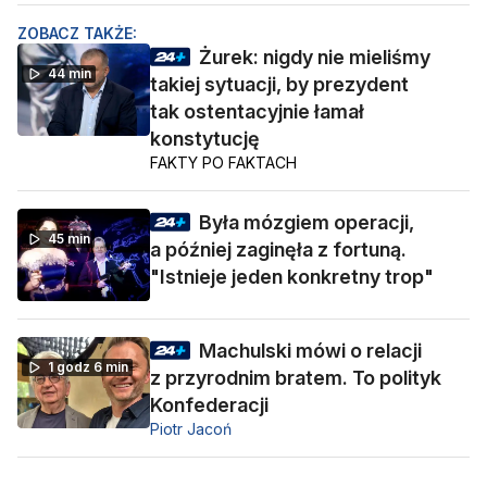
ZOBACZ TAKŻE:
Żurek: nigdy nie mieliśmy
44 min
takiej sytuacji, by prezydent
tak ostentacyjnie łamał
konstytucję
FAKTY PO FAKTACH
Była mózgiem operacji,
45 min
a później zaginęła z fortuną.
"Istnieje jeden konkretny trop"
Machulski mówi o relacji
1 godz 6 min
z przyrodnim bratem. To polityk
Konfederacji
Piotr Jacoń