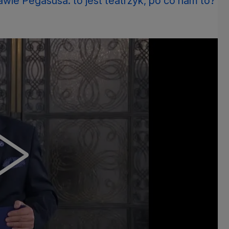
awie Pegasusa: to jest teatrzyk, po co nam to?