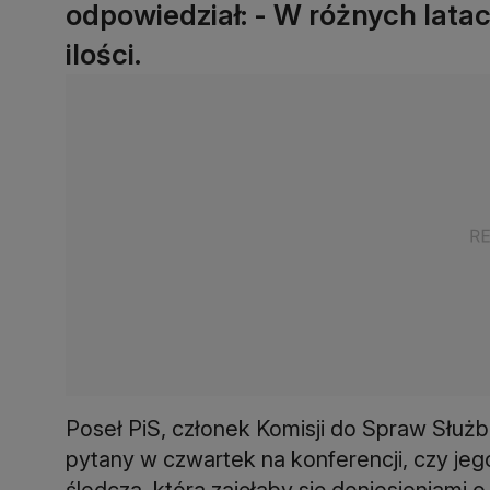
odpowiedział: - W różnych lata
ilości.
Poseł PiS, członek Komisji do Spraw Służ
pytany w czwartek na konferencji, czy je
śledcza, która zajęłaby się doniesieniami o