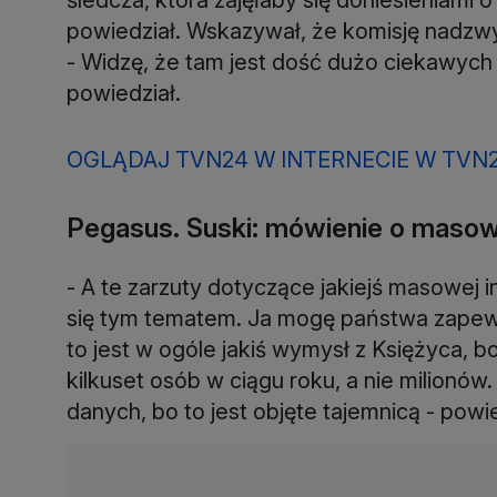
powiedział. Wskazywał, że komisję nadzwy
- Widzę, że tam jest dość dużo ciekawych 
powiedział.
OGLĄDAJ TVN24 W INTERNECIE W TVN
Pegasus. Suski: mówienie o masowe
- A te zarzuty dotyczące jakiejś masowej i
się tym tematem. Ja mogę państwa zapewni
to jest w ogóle jakiś wymysł z Księżyca, bo
kilkuset osób w ciągu roku, a nie milion
danych, bo to jest objęte tajemnicą - powie