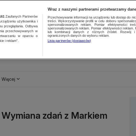
Wraz z naszymi partnerami przetwarzamy dane
161
Zaufanych Partnerów
Przechowywanie informacji na urządzeniu lub dostęp do nich.
treści. Wykorzystywanie profili w celu doboru spersonalizo
ządzeniu użytkownika i
spersonalizowanych reklam. Pomiar efektywności treś
bu przeglądania. Odbywa
spersonalizowanych reklam. Pomiar efektywności reklam. 
ania przechowywanych w
lub kombinacji danych z różnych źródeł. Rozwój i 
ograniczonych danych do wyboru reklam.
zetwarzaniu w oparciu o
ie i reklam”.
Lista partnerów (dostawców)
Więcej
m. Wymiana zdań z Markiem