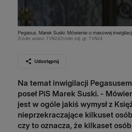
Pegasus. Marek Suski: Mówienie o masowej inwigilacji 
nieprzekraczające kilkuset osób w ciągu roku
Źródło wideo: TVN24
Źródło zdj. gł.: TVN24
Udostępnij
Na temat inwigilacji Pegasusem
poseł PiS Marek Suski. - Mówieni
jest w ogóle jakiś wymysł z Księż
nieprzekraczające kilkuset osób
czy to oznacza, że kilkaset osó