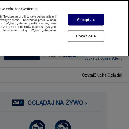
 w celu zapewnienia:
 Tworzenie profili w celu personalizacji
Akceptuję
wanych treści. Tworzenie profili w celu
ci. Wykorzystanie profili do wyboru
Rozumienie odbiorców dzięki statystyce
ulepszanie usług. Wykorzystywanie
Pokaż cele
SUBSKRYBUJ
Przejdź do
Szukaj
Zaloguj się
Menu
Czytaj
Słuchaj
Oglądaj
OGLĄDAJ NA ŻYWO