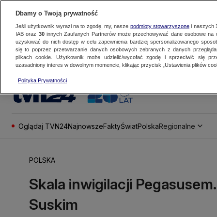
Dbamy o Twoją prywatność
Jeśli użytkownik wyrazi na to zgodę, my, nasze
podmioty stowarzyszone
i naszych
IAB oraz
30
innych Zaufanych Partnerów może przechowywać dane osobowe na ur
uzyskiwać do nich dostęp w celu zapewnienia bardziej spersonalizowanego sposo
się to poprzez przetwarzanie danych osobowych zebranych z danych przegląd
plikach cookie. Użytkownik może udzielić/wycofać zgodę i sprzeciwić się pr
uzasadniony interes w dowolnym momencie, klikając przycisk „Ustawienia plików cook
Polityka Prywatności
Oglądaj TVN24
Najnowsze
Fakty
Świat
Polska
Regionalne
POLSKA
Skala inwigilacji Pegasuse
Suskim