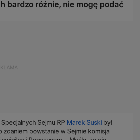
ch bardzo różnie, nie mogę podać
b Specjalnych Sejmu RP
Marek Suski
był
go zdaniem powstanie w Sejmie komisja
 inwigilacji Pegasusem. - Myślę, że nie -