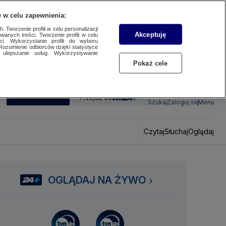
 w celu zapewnienia:
 Tworzenie profili w celu personalizacji
Akceptuję
wanych treści. Tworzenie profili w celu
ci. Wykorzystanie profili do wyboru
Rozumienie odbiorców dzięki statystyce
ulepszanie usług. Wykorzystywanie
Pokaż cele
SUBSKRYBUJ
Przejdź do
Szukaj
Zaloguj się
Menu
Czytaj
Słuchaj
Oglądaj
OGLĄDAJ NA ŻYWO