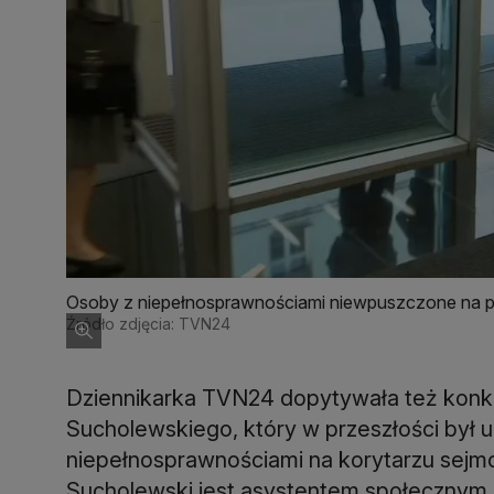
Osoby z niepełnosprawnościami niewpuszczone na po
Źródło zdjęcia: TVN24
Dziennikarka TVN24 dopytywała też konkr
Sucholewskiego, który w przeszłości był 
niepełnosprawnościami na korytarzu sejm
Sucholewski jest asystentem społecznym p