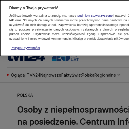
Dbamy o Twoją prywatność
Jeśli użytkownik wyrazi na to zgodę, my, nasze
podmioty stowarzyszone
i naszych
IAB oraz
30
innych Zaufanych Partnerów może przechowywać dane osobowe na ur
uzyskiwać do nich dostęp w celu zapewnienia bardziej spersonalizowanego sposo
się to poprzez przetwarzanie danych osobowych zebranych z danych przegląd
plikach cookie. Użytkownik może udzielić/wycofać zgodę i sprzeciwić się pr
uzasadniony interes w dowolnym momencie, klikając przycisk „Ustawienia plików cook
Polityka Prywatności
Oglądaj TVN24
Najnowsze
Fakty
Świat
Polska
Regionalne
POLSKA
Osoby z niepełnosprawnośc
na posiedzenie. Centrum I