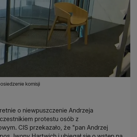
siedzenie komisji
etnie o niewpuszczenie Andrzeja
uczestnikiem protestu osób z
owym. CIS przekazało, że "pan Andrzej
os. Iwony Hartwich i ubiegał się o wstęp na