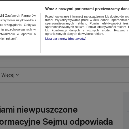
Wraz z naszymi partnerami przetwarzamy dane
161
Zaufanych Partnerów
Przechowywanie informacji na urządzeniu lub dostęp do nich.
treści. Wykorzystywanie profili w celu doboru spersonalizo
ządzeniu użytkownika i
spersonalizowanych reklam. Pomiar efektywności treś
bu przeglądania. Odbywa
spersonalizowanych reklam. Pomiar efektywności reklam. 
ania przechowywanych w
lub kombinacji danych z różnych źródeł. Rozwój i 
ograniczonych danych do wyboru reklam.
zetwarzaniu w oparciu o
ie i reklam”.
Lista partnerów (dostawców)
Więcej
iami niewpuszczone
nformacyjne Sejmu odpowiada