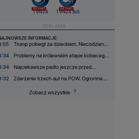
NA ŻYWO
NA ŻYWO
TVN24
TVN24 BiS
NAJNOWSZE INFORMACJE:
8:55
Trump pobiegł za dzieckiem. Niecodzienna
sytuacja podczas przemówienia
8:34
Problemy na królewskim etapie kobiecego
Tour de France. Wprowadzono ograniczenia
8:34
Najciekawsze padło jeszcze przed
wejściem. Byliśmy na imprezie Nawrockiego
8:32
Zderzenie trzech aut na POW. Ogromne
utrudnienia w ruchu
Zobacz wszystkie