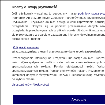
Dbamy o Twoją prywatność
Jeśli użytkownik wyrazi na to zgodę, my, nasze
podmioty stowarzys
Partnerów IAB oraz
30
innych Zaufanych Partnerów może przechowywa
użytkownika i uzyskiwać do nich dostęp w celu zapewnienia bardzi
przeglądania. Odbywa się to poprzez przetwarzanie danych os
przeglądania przechowywanych w plikach cookie. Użytkownik może udzie
POLSKA
się przetwarzaniu w oparciu o uzasadniony interes w dowolnym momencie
plików cookie i reklam”.
Budka o nietypowych wydatkach
Polityka Prywatności
ze służbowej karty Orlenu. "Ktoś sobie
Wraz z naszymi partnerami przetwarzamy dane w celu zapewnienia:
mógł ząbki zrobić"
Przechowywanie informacji na urządzeniu lub dostęp do nich. Tworzeni
treści. Wykorzystywanie profili w celu doboru spersonalizowanych tr
19.04.2024, 20:22
spersonalizowanych reklam. Pomiar efektywności treści. Wyko
spersonalizowanych reklam. Pomiar efektywności reklam. Rozumienie o
kombinacji danych z różnych źródeł. Rozwój i ulepszanie usług. Wykor
Udostępnij
do wyboru reklam.
Lista partnerów (dostawców)
Akceptuję