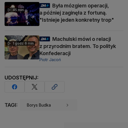
Była mózgiem operacji,
45 min
a później zaginęła z fortuną.
"Istnieje jeden konkretny trop"
Machulski mówi o relacji
1 godz 6 min
z przyrodnim bratem. To polityk
Konfederacji
Piotr Jacoń
UDOSTĘPNIJ:
TAGI:
Borys Budka