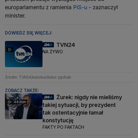
europarlamentu z ramienia
PiS-u
- zaznaczył
minister.
DOWIEDZ SIĘ WIĘCEJ:
TVN24
NA ŻYWO
Źródło: TVN24
Autorka/Autor: pp/kab
ZOBACZ TAKŻE:
Żurek: nigdy nie mieliśmy
44 min
takiej sytuacji, by prezydent
tak ostentacyjnie łamał
konstytucję
FAKTY PO FAKTACH