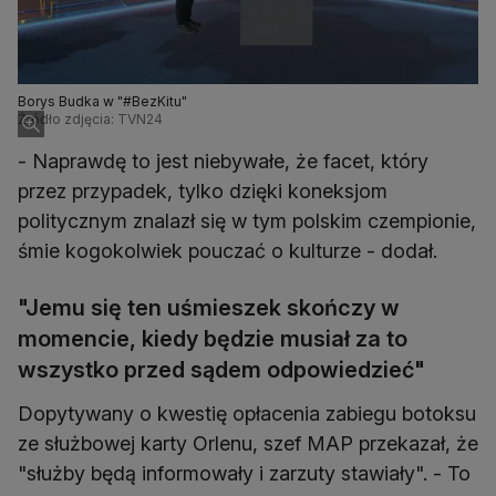
Borys Budka w "#BezKitu"
Źródło zdjęcia: TVN24
- Naprawdę to jest niebywałe, że facet, który
przez przypadek, tylko dzięki koneksjom
politycznym znalazł się w tym polskim czempionie,
śmie kogokolwiek pouczać o kulturze - dodał.
"Jemu się ten uśmieszek skończy w
momencie, kiedy będzie musiał za to
wszystko przed sądem odpowiedzieć"
Dopytywany o kwestię opłacenia zabiegu botoksu
ze służbowej karty Orlenu, szef MAP przekazał, że
"służby będą informowały i zarzuty stawiały". - To