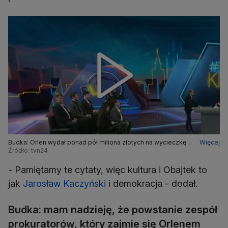
Budka: Orlen wydał ponad pół miliona złotych na wycieczkę,
Więcej
która się nie odbyła
Źródło: tvn24
- Pamiętamy te cytaty, więc kultura i Obajtek to
jak
Jarosław Kaczyński
i demokracja - dodał.
Budka: mam nadzieję, że powstanie zespół
prokuratorów, który zajmie się Orlenem