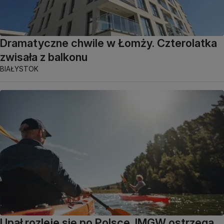
Dramatyczne chwile w Łomży. Czterolatka
zwisała z balkonu
BIAŁYSTOK
Upał rozleje się po Polsce. IMGW ostrzega