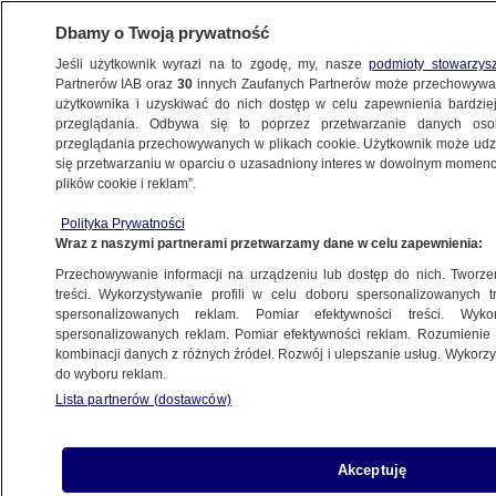
Dbamy o Twoją prywatność
Jeśli użytkownik wyrazi na to zgodę, my, nasze
podmioty stowarzys
Partnerów IAB oraz
30
innych Zaufanych Partnerów może przechowywa
użytkownika i uzyskiwać do nich dostęp w celu zapewnienia bardzi
przeglądania. Odbywa się to poprzez przetwarzanie danych os
przeglądania przechowywanych w plikach cookie. Użytkownik może udzie
POLSKA
się przetwarzaniu w oparciu o uzasadniony interes w dowolnym momencie
plików cookie i reklam”.
O pojednaniu Polaków i Rosjan
Polityka Prywatności
w kościołach. "Niezbyt ciekawe"
Wraz z naszymi partnerami przetwarzamy dane w celu zapewnienia:
Przechowywanie informacji na urządzeniu lub dostęp do nich. Tworzeni
9.09.2012, 14:10
treści. Wykorzystywanie profili w celu doboru spersonalizowanych tr
spersonalizowanych reklam. Pomiar efektywności treści. Wyko
spersonalizowanych reklam. Pomiar efektywności reklam. Rozumienie o
Udostępnij
kombinacji danych z różnych źródeł. Rozwój i ulepszanie usług. Wykor
do wyboru reklam.
Lista partnerów (dostawców)
Akceptuję