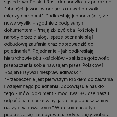
sąsiedztwa Polski i Rosji dochodziło raz po raz do
"obcości, jawnej wrogości, a nawet do walki
między narodami". Podkreślają jednocześnie, że
nowe wysiłki - zgodnie z podpisanym
dokumentem - "mają zbliżyć oba Kościoły i
narody przez dialog, lepsze poznanie się i
odbudowę zaufania oraz doprowadzić do
pojednania"."Pojednanie - jak podkreślają
hierarchowie obu Kościołów - zakłada gotowość
przebaczenia sobie nawzajem przez Polaków i
Rosjan krzywd i niesprawiedliwości".
"Przebaczenie jest pierwszym krokiem do zaufania
i wzajemnego pojednania. Zobowiązuje nas do
tego - mówi dokument - modlitwa: +Ojcze nasz i
odpuść nam nasze winy, jako i my odpuszczamy
naszym winowajcom+".W dokumencie tym
podkreśla się, że obydwa narody stanęły wobec