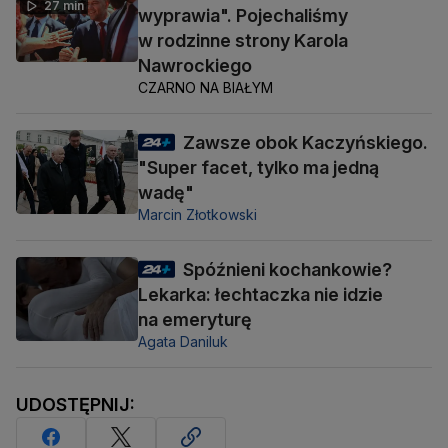
27 min
wyprawia". Pojechaliśmy
w rodzinne strony Karola
Nawrockiego
CZARNO NA BIAŁYM
Zawsze obok Kaczyńskiego.
"Super facet, tylko ma jedną
wadę"
Marcin Złotkowski
Spóźnieni kochankowie?
Lekarka: łechtaczka nie idzie
na emeryturę
Agata Daniluk
UDOSTĘPNIJ: