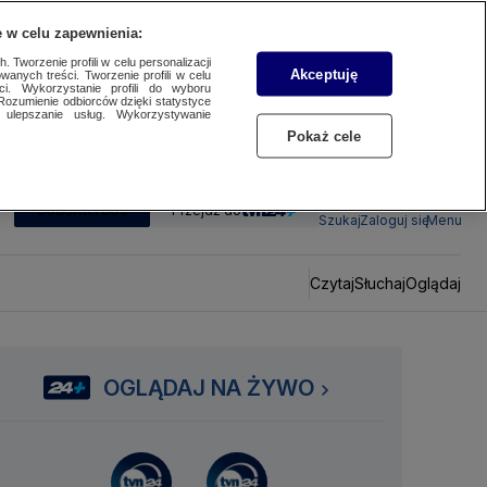
 w celu zapewnienia:
 Tworzenie profili w celu personalizacji
Akceptuję
wanych treści. Tworzenie profili w celu
ci. Wykorzystanie profili do wyboru
Rozumienie odbiorców dzięki statystyce
ulepszanie usług. Wykorzystywanie
Pokaż cele
SUBSKRYBUJ
Przejdź do
Szukaj
Zaloguj się
Menu
Czytaj
Słuchaj
Oglądaj
OGLĄDAJ NA ŻYWO