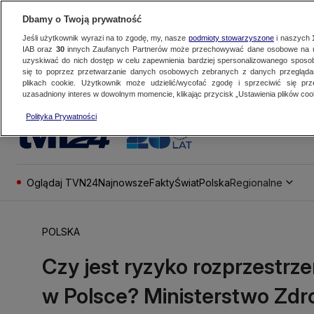
Dbamy o Twoją prywatność
Jeśli użytkownik wyrazi na to zgodę, my, nasze
podmioty stowarzyszone
i naszych
IAB oraz
30
innych Zaufanych Partnerów może przechowywać dane osobowe na ur
uzyskiwać do nich dostęp w celu zapewnienia bardziej spersonalizowanego sposo
się to poprzez przetwarzanie danych osobowych zebranych z danych przegląd
plikach cookie. Użytkownik może udzielić/wycofać zgodę i sprzeciwić się pr
uzasadniony interes w dowolnym momencie, klikając przycisk „Ustawienia plików cook
Polityka Prywatności
Oglądaj TVN24
Najnowsze
Fakty
Świat
Polska
Regionalne
POLSKA
Czy jest ryzyko rozprzestrze
w Polsce? Ministerstwo Zdro