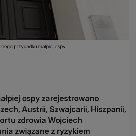
onego przypadku małpiej ospy
ałpiej ospy zarejestrowano
ch, Austrii, Szwajcarii, Hiszpanii,
esortu zdrowia Wojciech
ania związane z ryzykiem