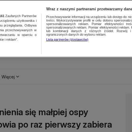
Wraz z naszymi partnerami przetwarzamy dane
161
Zaufanych Partnerów
Przechowywanie informacji na urządzeniu lub dostęp do nich.
treści. Wykorzystywanie profili w celu doboru spersonalizo
ządzeniu użytkownika i
spersonalizowanych reklam. Pomiar efektywności treś
bu przeglądania. Odbywa
spersonalizowanych reklam. Pomiar efektywności reklam. 
ania przechowywanych w
lub kombinacji danych z różnych źródeł. Rozwój i 
ograniczonych danych do wyboru reklam.
zetwarzaniu w oparciu o
ie i reklam”.
Lista partnerów (dostawców)
Więcej
nienia się małpiej ospy
wia po raz pierwszy zabiera