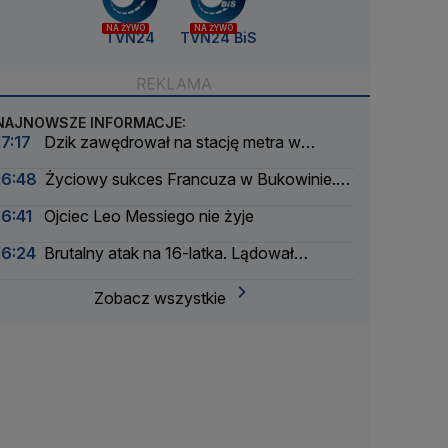
NA ŻYWO
NA ŻYWO
TVN24
TVN24 BiS
NAJNOWSZE INFORMACJE:
17:17
Dzik zawędrował na stację metra w
Budapeszcie
16:48
Życiowy sukces Francuza w Bukowinie.
Jest nowy lider Tour de Pologne
16:41
Ojciec Leo Messiego nie żyje
16:24
Brutalny atak na 16-latka. Lądował
śmigłowiec LPR
Zobacz wszystkie