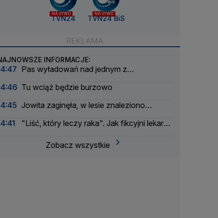
NA ŻYWO
NA ŻYWO
TVN24
TVN24 BiS
NAJNOWSZE INFORMACJE:
14:47
Pas wyładowań nad jednym z
województw
14:46
Tu wciąż będzie burzowo
14:45
Jowita zaginęła, w lesie znaleziono
szczątki. Wyniki badań DNA
14:41
"Liść, który leczy raka". Jak fikcyjni lekarze
szerzą dezinformację
Zobacz wszystkie