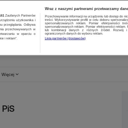
Wraz z naszymi partnerami przetwarzamy dane
161
Zaufanych Partnerów
Przechowywanie informacji na urządzeniu lub dostęp do nich.
treści. Wykorzystywanie profili w celu doboru spersonalizo
ządzeniu użytkownika i
spersonalizowanych reklam. Pomiar efektywności treś
bu przeglądania. Odbywa
spersonalizowanych reklam. Pomiar efektywności reklam. 
ania przechowywanych w
lub kombinacji danych z różnych źródeł. Rozwój i 
ograniczonych danych do wyboru reklam.
zetwarzaniu w oparciu o
ie i reklam”.
Lista partnerów (dostawców)
Więcej
 PiS