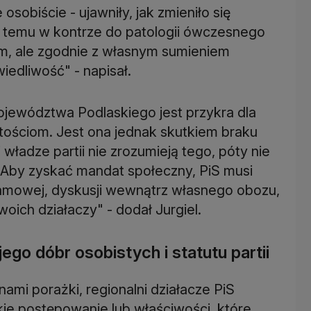
osobiście - ujawniły, jak zmieniło się
t temu w kontrze do patologii ówczesnego
em, ale zgodnie z własnym sumieniem
iedliwość" - napisał.
ojewództwa Podlaskiego jest przykra dla
tościom. Jest ona jednak skutkiem braku
 władze partii nie zrozumieją tego, póty nie
 Aby zyskać mandat społeczny, PiS musi
ramowej, dyskusji wewnątrz własnego obozu,
oich działaczy" - dodał Jurgiel.
ego dóbr osobistych i statutu partii
ami porażki, regionalni działacze PiS
kie postępowanie lub właściwości, które