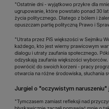
"Ostatnie dni - wyjątkowo przykre dla mnie 
ugrupowanie, które powstało ponad 30 la
życia politycznego. Dlatego z bólem i żal
opuszczam partię polityczną Prawo i Spraw
"Utrata przez PiS większości w Sejmiku W
każdego, kto jest wierny prawicowym war
dialogu i utraty zaufania społecznego. Póki
odzyskają zaufania większości wyborców.
powrócić do swoich korzeni - pracy prog
otwarcia na różne środowiska, słuchania sw
Jurgiel o "oczywistym naruszeniu" j
"Tymczasem zamiast refleksji nad przyczyn
błyskawicznie zaczęli pomawiać mnie o ta