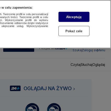
 w celu zapewnienia:
 Tworzenie profili w celu personalizacji
Akceptuję
wanych treści. Tworzenie profili w celu
ci. Wykorzystanie profili do wyboru
Rozumienie odbiorców dzięki statystyce
ulepszanie usług. Wykorzystywanie
Pokaż cele
SUBSKRYBUJ
Przejdź do
Szukaj
Zaloguj się
Menu
Czytaj
Słuchaj
Oglądaj
OGLĄDAJ NA ŻYWO