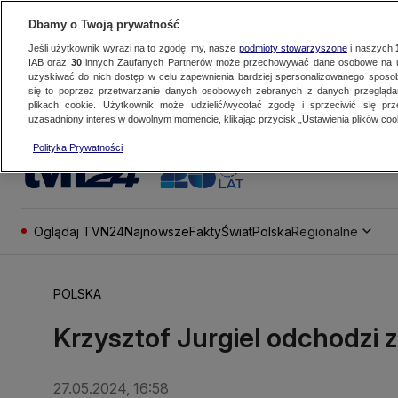
Dbamy o Twoją prywatność
Jeśli użytkownik wyrazi na to zgodę, my, nasze
podmioty stowarzyszone
i naszych
IAB oraz
30
innych Zaufanych Partnerów może przechowywać dane osobowe na ur
uzyskiwać do nich dostęp w celu zapewnienia bardziej spersonalizowanego sposo
się to poprzez przetwarzanie danych osobowych zebranych z danych przegląd
plikach cookie. Użytkownik może udzielić/wycofać zgodę i sprzeciwić się pr
uzasadniony interes w dowolnym momencie, klikając przycisk „Ustawienia plików cook
Polityka Prywatności
Oglądaj TVN24
Najnowsze
Fakty
Świat
Polska
Regionalne
POLSKA
Krzysztof Jurgiel odchodzi z
27.05.2024, 16:58