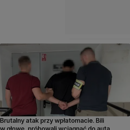
Brutalny atak przy wpłatomacie. Bili
w głowę, próbowali wciągnąć do auta,