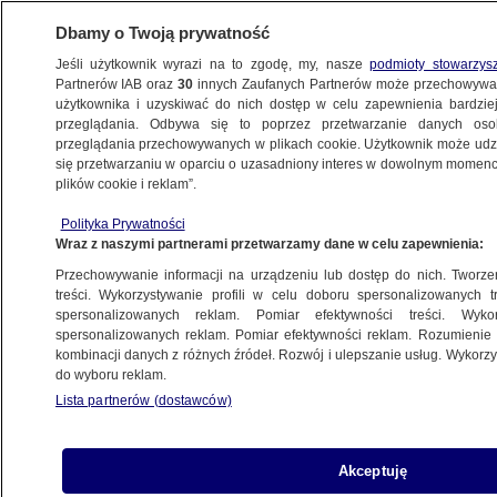
Dbamy o Twoją prywatność
Jeśli użytkownik wyrazi na to zgodę, my, nasze
podmioty stowarzys
Partnerów IAB oraz
30
innych Zaufanych Partnerów może przechowywa
użytkownika i uzyskiwać do nich dostęp w celu zapewnienia bardzi
przeglądania. Odbywa się to poprzez przetwarzanie danych os
przeglądania przechowywanych w plikach cookie. Użytkownik może udzie
"FAKTY PO FAKTACH"
się przetwarzaniu w oparciu o uzasadniony interes w dowolnym momencie
plików cookie i reklam”.
Komorowski: słowa Jourovej to zapowiedź
Polityka Prywatności
bardzo poważnych kłopotów
Wraz z naszymi partnerami przetwarzamy dane w celu zapewnienia:
Przechowywanie informacji na urządzeniu lub dostęp do nich. Tworzeni
30.06.2022, 20:21
treści. Wykorzystywanie profili w celu doboru spersonalizowanych tr
spersonalizowanych reklam. Pomiar efektywności treści. Wyko
spersonalizowanych reklam. Pomiar efektywności reklam. Rozumienie o
Udostępnij
kombinacji danych z różnych źródeł. Rozwój i ulepszanie usług. Wykor
do wyboru reklam.
Lista partnerów (dostawców)
Akceptuję