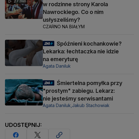
27 min
w rodzinne strony Karola
Nawrockiego. Co o nim
usłyszeliśmy?
CZARNO NA BIAŁYM
Spóźnieni kochankowie?
Lekarka: łechtaczka nie idzie
na emeryturę
Agata Daniluk
Śmiertelna pomyłka przy
"prostym" zabiegu. Lekarz:
nie jesteśmy serwisantami
Agata Daniluk,
Jakub Stachowiak
UDOSTĘPNIJ: