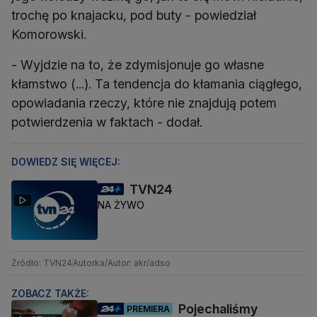
trochę po knajacku, pod buty - powiedział
Komorowski.
- Wyjdzie na to, że zdymisjonuje go własne
kłamstwo (...). Ta tendencja do kłamania ciągłego,
opowiadania rzeczy, które nie znajdują potem
potwierdzenia w faktach - dodał.
DOWIEDZ SIĘ WIĘCEJ:
TVN24
NA ŻYWO
Źródło: TVN24
Autorka/Autor: akr/adso
ZOBACZ TAKŻE:
Pojechaliśmy
PREMIERA