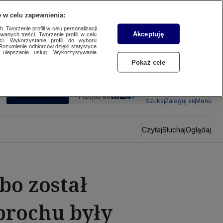
 w celu zapewnienia:
 Tworzenie profili w celu personalizacji
Akceptuję
wanych treści. Tworzenie profili w celu
ci. Wykorzystanie profili do wyboru
Rozumienie odbiorców dzięki statystyce
ulepszanie usług. Wykorzystywanie
Pokaż cele
SUBSKRYBUJ
Przejdź do
Szukaj
Zaloguj się
Menu
Czytaj
Słuchaj
Oglądaj
 bo został
prochu były