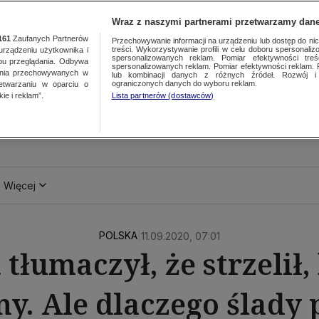
Wraz z naszymi partnerami przetwarzamy dane
161
Zaufanych Partnerów
Przechowywanie informacji na urządzeniu lub dostęp do nich.
treści. Wykorzystywanie profili w celu doboru spersonalizo
ządzeniu użytkownika i
spersonalizowanych reklam. Pomiar efektywności treś
bu przeglądania. Odbywa
spersonalizowanych reklam. Pomiar efektywności reklam. 
ania przechowywanych w
lub kombinacji danych z różnych źródeł. Rozwój i 
ograniczonych danych do wyboru reklam.
zetwarzaniu w oparciu o
ie i reklam”.
Lista partnerów (dostawców)
Więcej
POLSKA
|
11.09.2020, 07:01
 tłumaczył, że strzelił,
y. Ale dlaczego ślady 