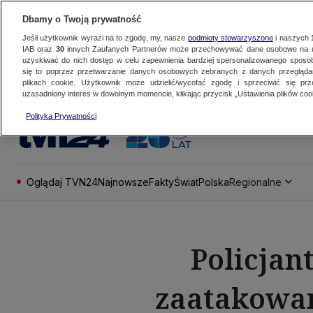
Dbamy o Twoją prywatność
Jeśli użytkownik wyrazi na to zgodę, my, nasze
podmioty stowarzyszone
i naszych
IAB oraz
30
innych Zaufanych Partnerów może przechowywać dane osobowe na ur
uzyskiwać do nich dostęp w celu zapewnienia bardziej spersonalizowanego sposo
się to poprzez przetwarzanie danych osobowych zebranych z danych przegląd
plikach cookie. Użytkownik może udzielić/wycofać zgodę i sprzeciwić się pr
uzasadniony interes w dowolnym momencie, klikając przycisk „Ustawienia plików cook
Polityka Prywatności
Oglądaj TVN24
Najnowsze
Fakty
Świat
Polska
Regionalne
Policjant
zaatakowan