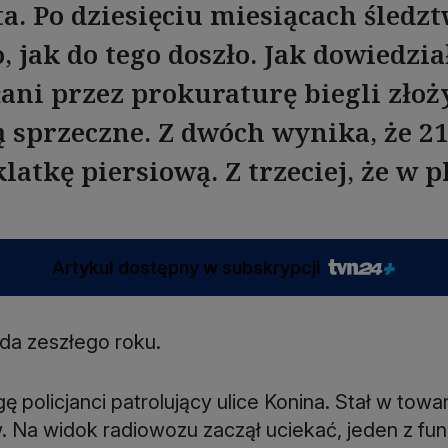
ta. Po dziesięciu miesiącach śledz
 jak do tego doszło. Jak dowiedział
ani przez prokuraturę biegli złoży
ą sprzeczne. Z dwóch wynika, że 21
latkę piersiową. Z trzeciej, że w p
Artykuł dostępny w subskrypcji
ada zeszłego roku.
ę policjanci patrolujący ulice Konina. Stał w to
Na widok radiowozu zaczął uciekać, jeden z funk