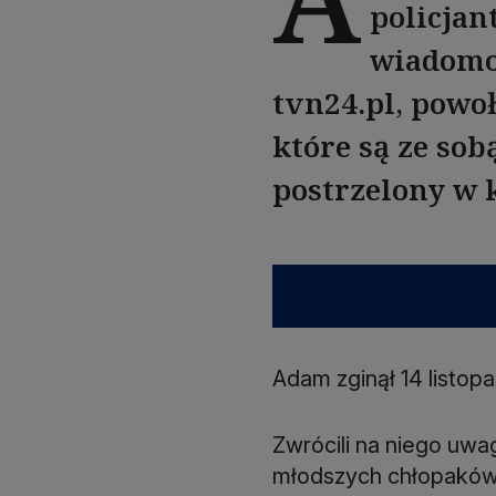
policjan
wiadomo,
tvn24.pl, powoł
które są ze sob
postrzelony w k
Adam zginął 14 listop
Zwrócili na niego uwag
młodszych chłopaków. 