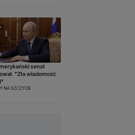
n
merykański senat
ował. "Zła wiadomość
i"
 NA SZCZYCIE