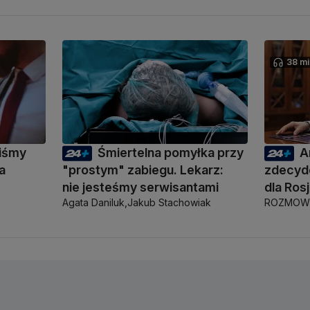
38 mi
liśmy
Śmiertelna pomyłka przy
A
a
"prostym" zabiegu. Lekarz:
zdecyd
nie jesteśmy serwisantami
dla Rosj
Agata Daniluk,
Jakub Stachowiak
ROZMOWY