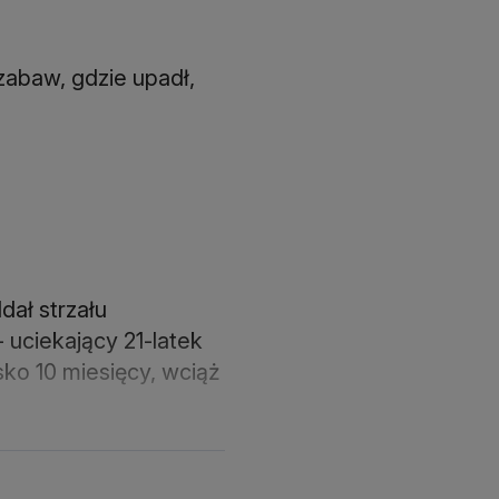
 zabaw, gdzie upadł,
dał strzału
 uciekający 21-latek
isko 10 miesięcy, wciąż