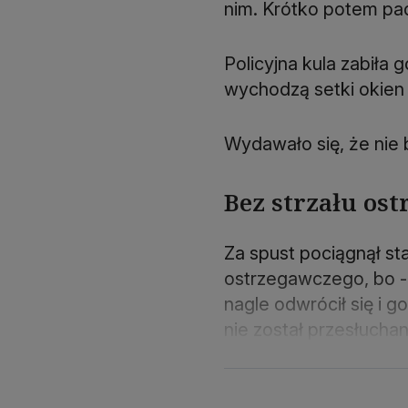
nim. Krótko potem padł
Policyjna kula zabiła 
wychodzą setki okien
Wydawało się, że nie 
Bez strzału os
Za spust pociągnął star
ostrzegawczego, bo - t
nagle odwrócił się i g
nie został przesłuchan