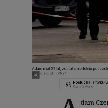
Adam miał 21 lat, został śmiertelnie postrzel
Źródło zdj. gł.: TVN24
Posłuchaj artykułu
Czyta lektor AI
A
dam Czer