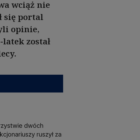
twa wciąż nie
 się portal
li opinie,
-latek został
lecy.
warzystwie dwóch
cjonariuszy ruszył za