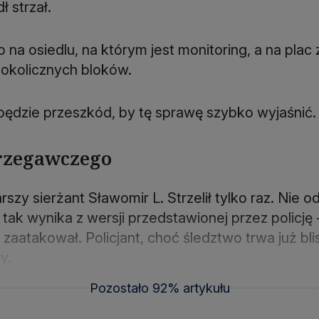
 strzał.
go na osiedlu, na którym jest monitoring, a na plac
 okolicznych bloków.
będzie przeszkód, by tę sprawę szybko wyjaśnić.
trzegawczego
szy sierżant Sławomir L. Strzelił tylko raz. Nie od
ak wynika z wersji przedstawionej przez policję -
o zaatakował. Policjant, choć śledztwo trwa już bl
y.
Pozostało 92% artykułu