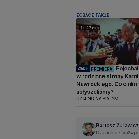
ZOBACZ TAKŻE:
27 min
Pojecha
PREMIERA
w rodzinne strony Karol
Nawrockiego. Co o nim
usłyszeliśmy?
CZARNO NA BIAŁYM
Bartosz Żurawicz
Dziennikarz tvn24.pl