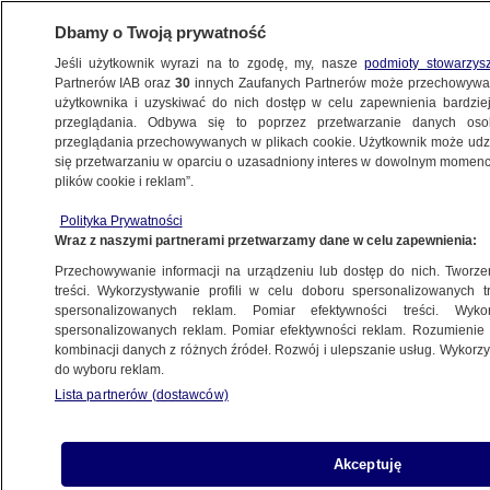
Dbamy o Twoją prywatność
Jeśli użytkownik wyrazi na to zgodę, my, nasze
podmioty stowarzys
Partnerów IAB oraz
30
innych Zaufanych Partnerów może przechowywa
użytkownika i uzyskiwać do nich dostęp w celu zapewnienia bardzi
przeglądania. Odbywa się to poprzez przetwarzanie danych os
przeglądania przechowywanych w plikach cookie. Użytkownik może udzie
POLSKA
się przetwarzaniu w oparciu o uzasadniony interes w dowolnym momencie
plików cookie i reklam”.
Nawrocki sam zrobił przelew na wykup
Polityka Prywatności
mieszkania. Wbrew temu, co mówił
Wraz z naszymi partnerami przetwarzamy dane w celu zapewnienia:
Przechowywanie informacji na urządzeniu lub dostęp do nich. Tworzeni
7.05.2025, 09:46
treści. Wykorzystywanie profili w celu doboru spersonalizowanych tr
spersonalizowanych reklam. Pomiar efektywności treści. Wyko
Posłuchaj artykułu
spersonalizowanych reklam. Pomiar efektywności reklam. Rozumienie o
Czyta lektor AI
kombinacji danych z różnych źródeł. Rozwój i ulepszanie usług. Wykor
do wyboru reklam.
Lista partnerów (dostawców)
Akceptuję