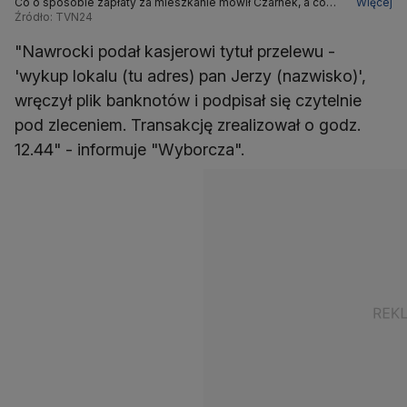
Co o sposobie zapłaty za mieszkanie mówił Czarnek, a co
Więcej
Nawrocki. Analizuje reporter TVN24 Sebastian Napieraj
Źródło: TVN24
"Nawrocki podał kasjerowi tytuł przelewu -
'wykup lokalu (tu adres) pan Jerzy (nazwisko)',
wręczył plik banknotów i podpisał się czytelnie
pod zleceniem. Transakcję zrealizował o godz.
12.44" - informuje "Wyborcza".