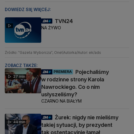
DOWIEDZ SIĘ WIĘCEJ:
TVN24
NA ŻYWO
Źródło: "Gazeta Wyborcza", Onet
Autorka/Autor: ek/ads
ZOBACZ TAKŻE:
Pojechaliśmy
PREMIERA
27 min
w rodzinne strony Karola
Nawrockiego. Co o nim
usłyszeliśmy?
CZARNO NA BIAŁYM
Żurek: nigdy nie mieliśmy
44 min
takiej sytuacji, by prezydent
tak ostentacyjnie łamał