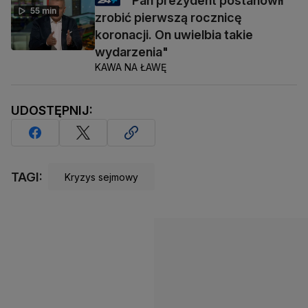
"Pan prezydent postanowił
55 min
zrobić pierwszą rocznicę
koronacji. On uwielbia takie
wydarzenia"
KAWA NA ŁAWĘ
UDOSTĘPNIJ:
TAGI:
Kryzys sejmowy