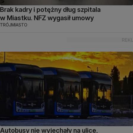
Brak kadry i potężny dług szpitala
w Miastku. NFZ wygasił umowy
TRÓJMIASTO
Autobusy nie wyjechały na ulice,