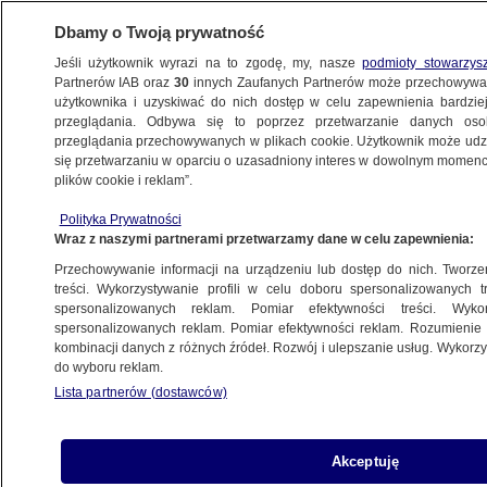
Dbamy o Twoją prywatność
Jeśli użytkownik wyrazi na to zgodę, my, nasze
podmioty stowarzys
Partnerów IAB oraz
30
innych Zaufanych Partnerów może przechowywa
użytkownika i uzyskiwać do nich dostęp w celu zapewnienia bardzi
przeglądania. Odbywa się to poprzez przetwarzanie danych os
przeglądania przechowywanych w plikach cookie. Użytkownik może udzie
POLSKA
się przetwarzaniu w oparciu o uzasadniony interes w dowolnym momencie
plików cookie i reklam”.
"Sądy są niezależne, sędziowie są
Polityka Prywatności
niezależni, ale reformy są niezbędne"
Wraz z naszymi partnerami przetwarzamy dane w celu zapewnienia:
Przechowywanie informacji na urządzeniu lub dostęp do nich. Tworzeni
20.12.2017, 11:08
treści. Wykorzystywanie profili w celu doboru spersonalizowanych tr
spersonalizowanych reklam. Pomiar efektywności treści. Wyko
spersonalizowanych reklam. Pomiar efektywności reklam. Rozumienie o
Udostępnij
kombinacji danych z różnych źródeł. Rozwój i ulepszanie usług. Wykor
do wyboru reklam.
Lista partnerów (dostawców)
Akceptuję