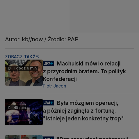
Autor: kb//now / Źródło: PAP
ZOBACZ TAKŻE:
Machulski mówi o relacji
1 godz 6 min
z przyrodnim bratem. To polityk
Konfederacji
Piotr Jacoń
Była mózgiem operacji,
45 min
a później zaginęła z fortuną.
"Istnieje jeden konkretny trop"