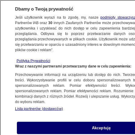
Dbamy o Twoją prywatność
Jeśli użytkownik wyrazi na to zgodę, my, nasze
podmioty stowarzys
Partnerów IAB oraz
30
innych Zaufanych Partnerów może przechowywa
użytkownika i uzyskiwać do nich dostęp w celu zapewnienia bardzi
przeglądania. Odbywa się to poprzez przetwarzanie danych os
przeglądania przechowywanych w plikach cookie. Użytkownik może udzie
POLSKA
się przetwarzaniu w oparciu o uzasadniony interes w dowolnym momencie
plików cookie i reklam”.
Jarosław Kaczyński wraca do tematu
Polityka Prywatności
reparacji. W 2021 roku politycy PiS mówili,
Wraz z naszymi partnerami przetwarzamy dane w celu zapewnienia:
że "jest gotowy w 99 procent"
Przechowywanie informacji na urządzeniu lub dostęp do nich. Tworzeni
treści. Wykorzystywanie profili w celu doboru spersonalizowanych tr
30.07.2022, 07:54
spersonalizowanych reklam. Pomiar efektywności treści. Wyko
spersonalizowanych reklam. Pomiar efektywności reklam. Rozumienie o
kombinacji danych z różnych źródeł. Rozwój i ulepszanie usług. Wykor
Udostępnij
do wyboru reklam.
Lista partnerów (dostawców)
Akceptuję