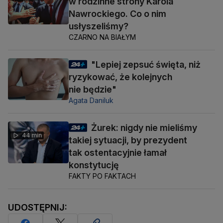
w rodzinne strony Karola
Nawrockiego. Co o nim
usłyszeliśmy?
CZARNO NA BIAŁYM
"Lepiej zepsuć święta, niż
ryzykować, że kolejnych
nie będzie"
Agata Daniluk
Żurek: nigdy nie mieliśmy
44 min
takiej sytuacji, by prezydent
tak ostentacyjnie łamał
konstytucję
FAKTY PO FAKTACH
UDOSTĘPNIJ: