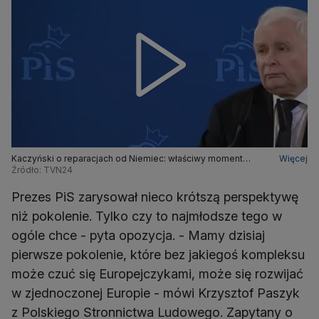
Kaczyński o reparacjach od Niemiec: właściwy moment
Więcej
chyba się zbliża, że trzeba rąbnąć pięścią w stół
Źródło: TVN24
Prezes PiS zarysował nieco krótszą perspektywę
niż pokolenie. Tylko czy to najmłodsze tego w
ogóle chce - pyta opozycja. - Mamy dzisiaj
pierwsze pokolenie, które bez jakiegoś kompleksu
może czuć się Europejczykami, może się rozwijać
w zjednoczonej Europie - mówi Krzysztof Paszyk
z Polskiego Stronnictwa Ludowego. Zapytany o