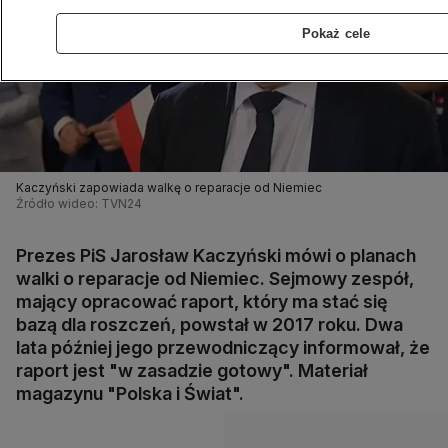
Pokaż cele
Kaczyński zapowiada walkę o reparacje od Niemiec
Źródło wideo: TVN24
Prezes PiS Jarosław Kaczyński mówi o planach
walki o reparacje od Niemiec. Sejmowy zespół,
mający opracować raport, który ma stać się
bazą dla roszczeń, powstał w 2017 roku. Dwa
lata później jego przewodniczący informował, że
raport jest "w zasadzie gotowy". Materiał
magazynu "Polska i Świat".