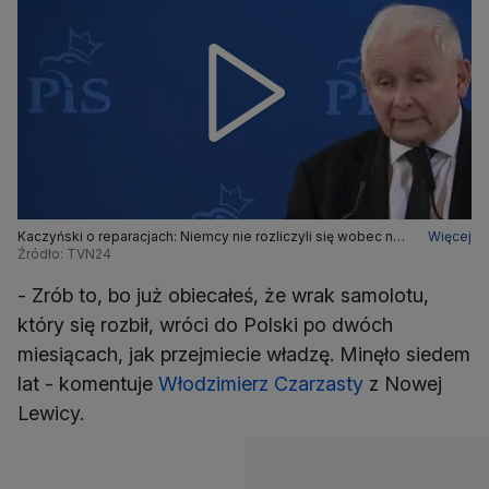
Kaczyński o reparacjach: Niemcy nie rozliczyli się wobec nas
Więcej
z II wojny światowej
Źródło: TVN24
- Zrób to, bo już obiecałeś, że wrak samolotu,
który się rozbił, wróci do Polski po dwóch
miesiącach, jak przejmiecie władzę. Minęło siedem
lat - komentuje
Włodzimierz Czarzasty
z Nowej
Lewicy.