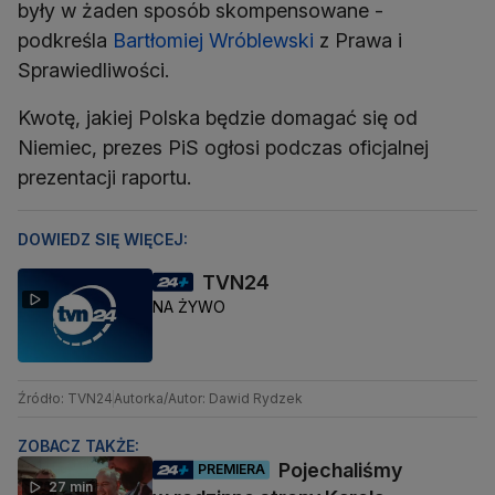
były w żaden sposób skompensowane -
podkreśla
Bartłomiej Wróblewski
z Prawa i
Sprawiedliwości.
Kwotę, jakiej Polska będzie domagać się od
Niemiec, prezes PiS ogłosi podczas oficjalnej
prezentacji raportu.
DOWIEDZ SIĘ WIĘCEJ:
TVN24
NA ŻYWO
Źródło: TVN24
Autorka/Autor: Dawid Rydzek
ZOBACZ TAKŻE:
Pojechaliśmy
PREMIERA
27 min