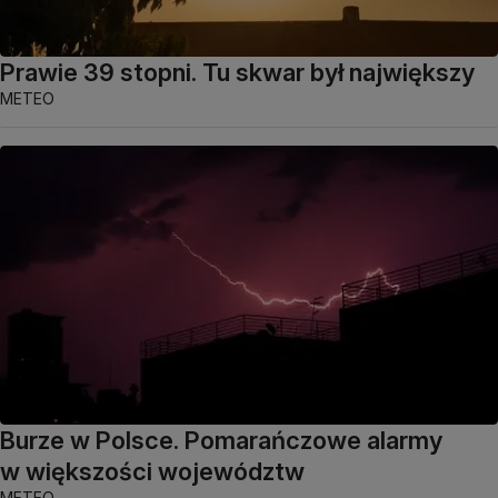
Prawie 39 stopni. Tu skwar był największy
METEO
Burze w Polsce. Pomarańczowe alarmy
w większości województw
METEO